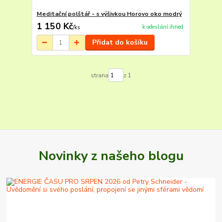
Meditační polštář - s výšivkou Horovo oko modrý
1 150 Kč
k odeslání ihned
/
ks
Přidat do košíku
strana
z 1
Novinky z našeho blogu