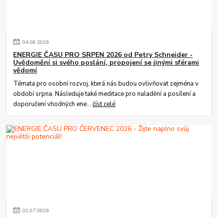
04
.
08
.
2026
ENERGIE ČASU PRO SRPEN 2026 od Petry Schneider -
Uvědomění si svého poslání, propojení se jinými sférami
vědomí
Témata pro osobní rozvoj, která nás budou ovlivňovat zejména v
období srpna. Následuje také meditace pro naladění a posílení a
doporučení vhodných ene...
číst celé
02
.
07
.
2026