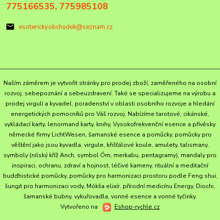
775166535, 775985108
esoterickyobchudek@seznam.cz
Naším záměrem je vytvořit stránky pro prodej zboží, zaměřeného na osobní
rozvoj, sebepoznání a sebeuzdravení. Také se specializujeme na výrobu a
prodej virgulí a kyvadel, poradenství v oblasti osobního rozvoje a hledání
energetických pomocníků pro Váš rozvoj. Nabízíme tarotové, cikánské,
vykládací karty, lenormand karty, knihy, Vysokofrekvenční esence a přívěsky
německé firmy LichtWesen, šamanské esence a pomůcky, pomůcky pro
věštění jako jsou kyvadla, virgule, křišťálové koule, amulety, talismany,
symboly (nilský kříž Anch, symbol Óm, merkabu, pentagramy), mandaly pro
inspiraci, ochranu, zdraví a hojnost, léčivé kameny, rituální a meditační
buddhistické pomůcky, pomůcky pro harmonizaci prostoru podle Feng shui,
šungit pro harmonizaci vody, Mókša elixír, přírodní medicínu Energy, Diochi,
šamanské bubny, vykuřovadla, vonné esence a vonné tyčinky.
Vytvořeno na
Eshop-rychle.cz