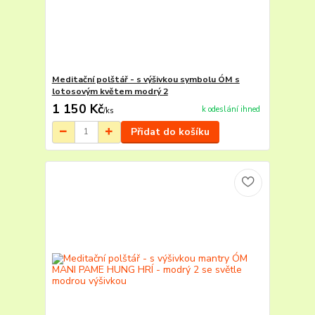
Meditační polštář - s výšivkou symbolu ÓM s
lotosovým květem modrý 2
1 150 Kč
k odeslání ihned
/
ks
Přidat do košíku