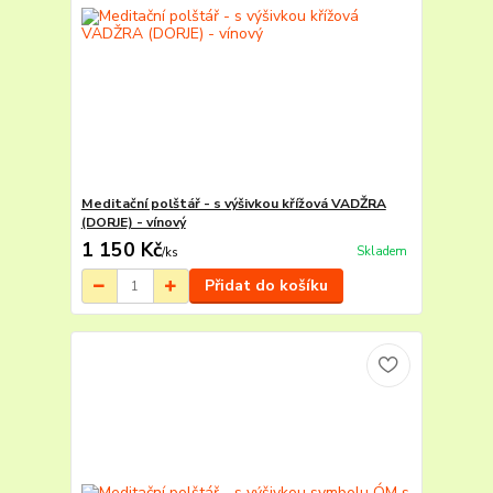
Meditační polštář - s výšivkou křížová VADŽRA
(DORJE) - vínový
1 150 Kč
Skladem
/
ks
Přidat do košíku