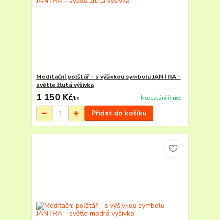
Meditační polštář - s výšivkou symbolu JANTRA -
světle žlutá výšivka
1 150 Kč
k odeslání ihned
/
ks
Přidat do košíku