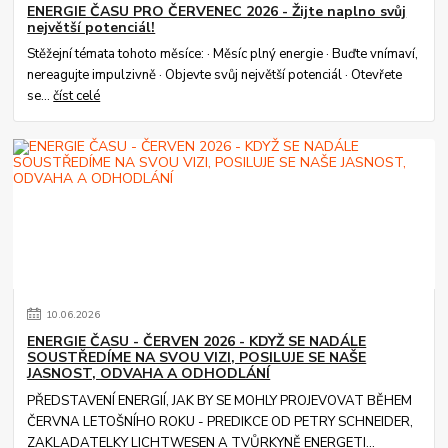
ENERGIE ČASU PRO ČERVENEC 2026 - Žijte naplno svůj
největší potenciál!
Stěžejní témata tohoto měsíce: · Měsíc plný energie · Buďte vnímaví,
nereagujte impulzivně · Objevte svůj největší potenciál · Otevřete
se...
číst celé
10
.
06
.
2026
ENERGIE ČASU - ČERVEN 2026 - KDYŽ SE NADÁLE
SOUSTŘEDÍME NA SVOU VIZI, POSILUJE SE NAŠE
JASNOST, ODVAHA A ODHODLÁNÍ
PŘEDSTAVENÍ ENERGIÍ, JAK BY SE MOHLY PROJEVOVAT BĚHEM
ČERVNA LETOŠNÍHO ROKU - PREDIKCE OD PETRY SCHNEIDER,
ZAKLADATELKY LICHTWESEN A TVŮRKYNĚ ENERGETI...