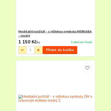
Meditační polštář - s výšivkou symbolu MERKABA
- modrý
1 150 Kč
k odeslání ihned
/
ks
Přidat do košíku