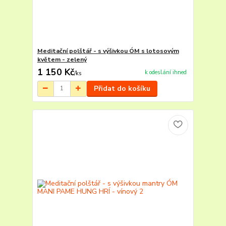
Meditační polštář - s výšivkou ÓM s lotosovým
květem - zelený
1 150 Kč
k odeslání ihned
/
ks
Přidat do košíku