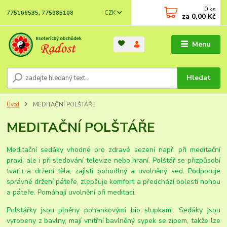
0
ks
CZK
775166535, 775985108
za
0,00 Kč
Menu
Hledat
Úvod
MEDITAČNÍ POLŠTÁŘE
MEDITAČNÍ POLŠTÁŘE
Meditační sedáky vhodné pro zdravé sezení např. při meditační
praxi, ale i při sledování televize nebo hraní. Polštář se přizpůsobí
tvaru a držení těla, zajistí pohodlný a uvolněný sed. Podporuje
správné držení páteře, zlepšuje komfort a předchází bolestí nohou
a páteře. Pomáhají uvolnění při meditaci.
Polštářky jsou plněny pohankovými bio slupkami. Sedáky jsou
vyrobeny z bavlny, mají vnitřní bavlněný sypek se zipem, takže lze