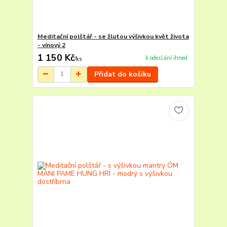
Meditační polštář - se žlutou výšivkou květ života
- vínový 2
1 150 Kč
k odeslání ihned
/
ks
Přidat do košíku