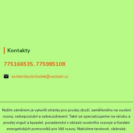
Kontakty
775166535, 775985108
esoterickyobchudek@seznam.cz
Naším záměrem je vytvořit stránky pro prodej zboží, zaměřeného na osobní
rozvoj, sebepoznání a sebeuzdravení. Také se specializujeme na výrobu a
prodej virgulí a kyvadel, poradenství v oblasti osobního rozvoje a hledání
energetických pomocníků pro Váš rozvoj. Nabízíme tarotové, cikánské,