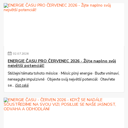
02
.
07
.
2026
ENERGIE ČASU PRO ČERVENEC 2026 - Žijte naplno svůj
největší potenciál!
Stěžejní témata tohoto měsíce: · Měsíc plný energie · Buďte vnímaví,
nereagujte impulzivně · Objevte svůj největší potenciál · Otevřete
se...
číst celé