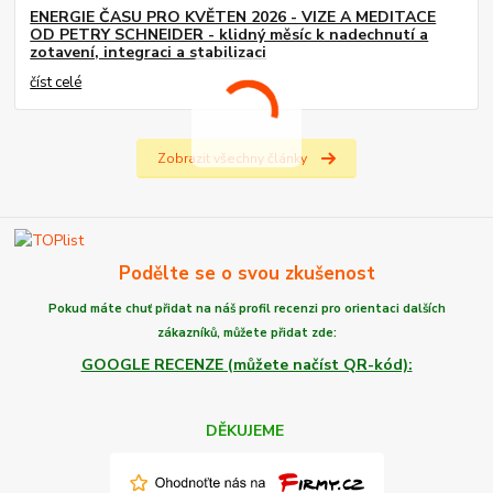
ENERGIE ČASU PRO KVĚTEN 2026 - VIZE A MEDITACE
OD PETRY SCHNEIDER - klidný měsíc k nadechnutí a
zotavení, integraci a stabilizaci
číst celé
Zobrazit všechny články
Podělte se o svou zkušenost
Pokud máte chuť
přidat na náš profil recenzi
pro orientaci dalších
zákazníků,
můžete
přidat zde:
GOOGLE RECENZE (můžete načíst QR-kód):
DĚKUJEME