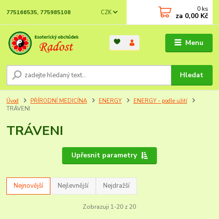
0
ks
CZK
775166535, 775985108
za
0,00 Kč
Menu
Hledat
Úvod
PŘÍRODNÍ MEDICÍNA
ENERGY
ENERGY - podle užití
TRÁVENI
TRÁVENI
Upřesnit parametry
Nejnovější
Nejlevnější
Nejdražší
Zobrazuji 1-20 z 20