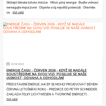
Stěžejní témata tohoto měsíce: · Měsíc plný energie · Buďte vnímaví,
nereagujte impulzivně · Objevte svůj největší potenciál · Otevřete
se...
číst celé
10
.
06
.
2026
ENERGIE ČASU - ČERVEN 2026 - KDYŽ SE NADÁLE
SOUSTŘEDÍME NA SVOU VIZI, POSILUJE SE NAŠE
JASNOST, ODVAHA A ODHODLÁNÍ
PŘEDSTAVENÍ ENERGIÍ, JAK BY SE MOHLY PROJEVOVAT BĚHEM
ČERVNA LETOŠNÍHO ROKU - PREDIKCE OD PETRY SCHNEIDER,
ZAKLADATELKY LICHTWESEN A TVŮRKYNĚ ENERGETI...
číst celé