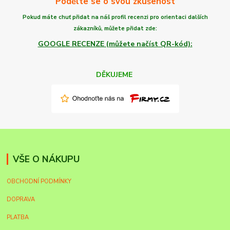
Podělte se o svou zkušenost
Pokud máte chuť
přidat na náš profil recenzi
pro orientaci dalších
zákazníků,
můžete
přidat zde:
GOOGLE RECENZE (můžete načíst QR-kód):
DĚKUJEME
VŠE O NÁKUPU
OBCHODNÍ PODMÍNKY
DOPRAVA
PLATBA