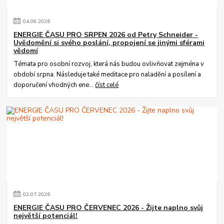
04
.
08
.
2026
ENERGIE ČASU PRO SRPEN 2026 od Petry Schneider -
Uvědomění si svého poslání, propojení se jinými sférami
vědomí
Témata pro osobní rozvoj, která nás budou ovlivňovat zejména v
období srpna. Následuje také meditace pro naladění a posílení a
doporučení vhodných ene...
číst celé
02
.
07
.
2026
ENERGIE ČASU PRO ČERVENEC 2026 - Žijte naplno svůj
největší potenciál!