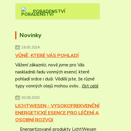
PORADENSTVÍ
Novinky
19.05.2024
VŮNĚ, KTERÉ VÁS POHLADÍ
Vážení zákazníci, nově jsme pro Vás
naskladnili řadu vonných esencí, které
pohladí srdce i duši. Věděli jste, že různé
typy vonných olejů mohou ovliv...
číst celé
30.08.2020
LICHTWESEN - VYSOKOFREKVENČNÍ
ENERGETICKÉ ESENCE PRO LÉČENÍ A
OSOBNÍ ROZVOJ
Energetizované produkty LichtWesen