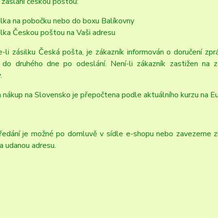
zaslání českou poštou:
ilka na pobočku nebo do boxu Balíkovny
ilka Českou poštou na Vaši adresu
-li zásilku Česká pošta, je zákazník informován o doručení zpr
a do druhého dne po odeslání. Není-li zákazník zastižen na 
.
 nákup na Slovensko je přepočtena podle aktuálního kurzu na E
ředání je možné po domluvě v sídle e-shopu nebo zavezeme z
a udanou adresu.