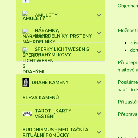
Objednané
AMULETY
Možnosti 
NÁRAMKY,
NÁHRDELNÍKY, PRSTENY
zás
ŠPERKY LICHTWESEN S
dor
DRAHÝMI KOVY
Při přep
mailové a
Posíláme
DRAHÉ KAMENY
např. do 
SLEVA KAMENŮ
Při zaslá
TAROT - KARTY -
Přeprava 
VĚŠTĚNÍ
BUDDHISMUS - MEDITAČNÍ A
RITUÁLNÍ POMŮCKY