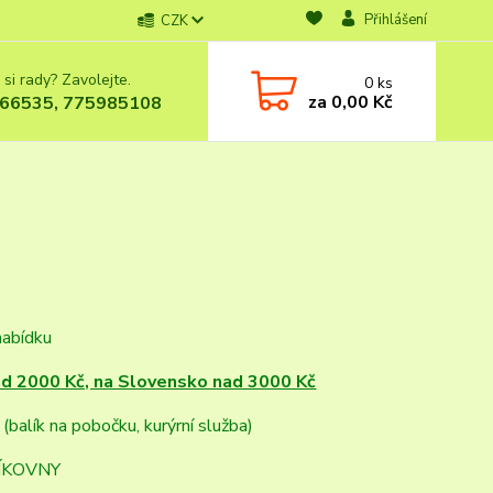
Přihlášení
CZK
 si rady? Zavolejte.
0
ks
za
0,00 Kč
66535, 775985108
nabídku
ad 2000 Kč, na Slovensko nad 3000 Kč
Y
(balík na pobočku, kurýrní služba)
LÍKOVNY