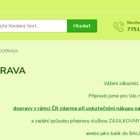
Nevíte
Hledat
7751
DOPRAVA
RAVA
Vážení zákazníci,
Připravili jsme pro Vás 
dopravy v rámci ČR zdarma při uskutečnění nákupu n
a zadání způsobu přepravy službou ZÁSILKOVN
anebo jako balík do BA