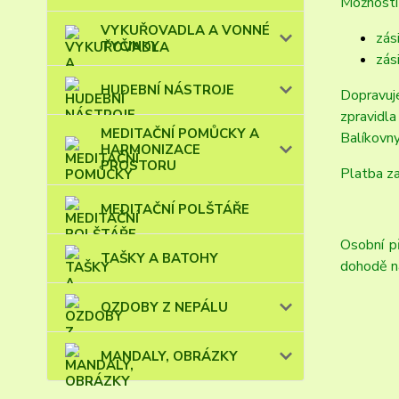
Možnosti 
VYKUŘOVADLA A VONNÉ
zás
TYČINKY
zás
HUDEBNÍ NÁSTROJE
Dopravuje
zpravidl
MEDITAČNÍ POMŮCKY A
Balíkovny
HARMONIZACE
PROSTORU
Platba za
MEDITAČNÍ POLŠTÁŘE
Osobní p
TAŠKY A BATOHY
dohodě n
OZDOBY Z NEPÁLU
MANDALY, OBRÁZKY