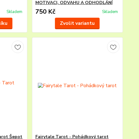
MOTIVACI, ODVAHU A ODHODLÁNÍ
750 Kč
Skladem
Skladem
šíku
Zvolit variantu
arot Šepot
Fairytale Tarot - Pohádkový tarot