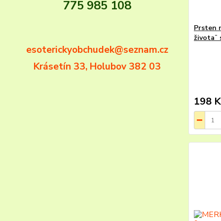
775 985 108
Prsten 
života¨
esoterickyobchudek@seznam.cz
Krásetín 33, Holubov 382 03
198 K