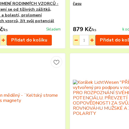
OMENÍ RODINNÝCH VZORCŮ -
času
ní se od tíživých zážitků,
 a bolestí, prolomení
h vzorců, žít svůj potenciál
č
879 Kč
Skladem
k o
/
ks
/
ks
Přidat do košíku
Přidat do ko