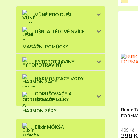
VŮNĚ PRO DUŠI
UŠNÍ A TĚLOVÉ SVÍCE
MASÁŽNÍ POMŮCKY
FYTOPOTRAVINY
HARMONIZACE VODY
ODRUŠOVAČE A
HARMONIZÉRY
Runic T
FORMÁT
Elixír MÓKŠA
409 Kč
398 K