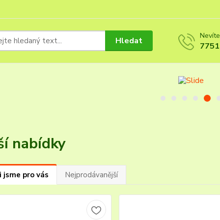
Nevíte
Hledat
7751
ší nabídky
i jsme pro vás
Nejprodávanější