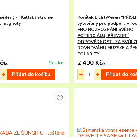
měděný - ¨Keltský strome
Korálek LichtWesen "PŘÍSLI
 s magnety
vytvořený pro podporu v roc
PRO ROZPOZNÁNÍ SVÉHO
POTENCIÁLU, PŘEVZETÍ
ODPOVĚDNOSTI ZA SVŮJ Ž
ROVNOVÁHU MUŽSKÉ A ŽE
POLARITY
č
2 400 Kč
Skladem
/
ks
/
ks
Přidat do košíku
Přidat do ko