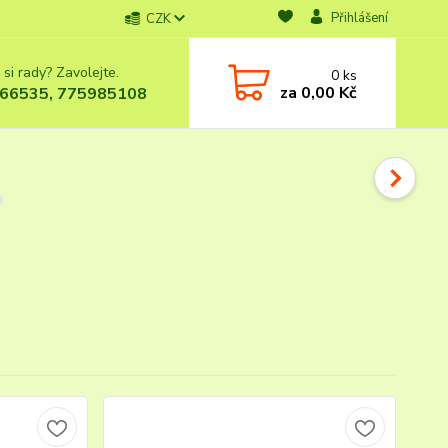
Přihlášení
CZK
 si rady? Zavolejte.
0
ks
za
0,00 Kč
66535, 775985108