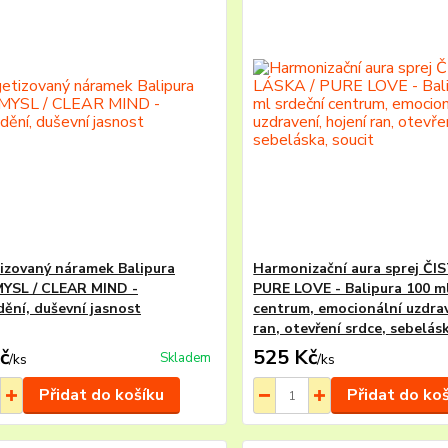
izovaný náramek Balipura
Harmonizační aura sprej ČI
YSL / CLEAR MIND -
PURE LOVE - Balipura 100 ml
dění, duševní jasnost
centrum, emocionální uzdrav
ran, otevření srdce, sebelásk
č
525 Kč
Skladem
/
ks
/
ks
Přidat do košíku
Přidat do ko