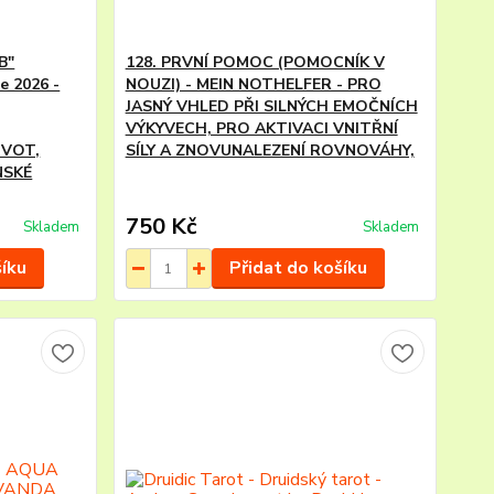
B"
128. PRVNÍ POMOC (POMOCNÍK V
e 2026 -
NOUZI) - MEIN NOTHELFER - PRO
JASNÝ VHLED PŘI SILNÝCH EMOČNÍCH
VÝKYVECH, PRO AKTIVACI VNITŘNÍ
IVOT,
SÍLY A ZNOVUNALEZENÍ ROVNOVÁHY,
NSKÉ
750 Kč
Skladem
Skladem
šíku
Přidat do košíku