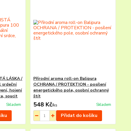
STÁ LÁSKA /
Přírodní aroma roll-on Balipura
 srdeční
OCHRANA / PROTEKTION - posílení
ení, hojení
energetického pole, osobní ochranný
a, soucit
štít
548 Kč
Skladem
Skladem
/
ks
šíku
Přidat do košíku