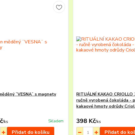
měděný ¨VESNA¨ s magnety
RITUÁLNÍ KAKAO CRIOLLO 2
ručně vyrobená čokoláda - p
kakaové hmoty odrůdy Criol
č
398 Kč
Skladem
/
ks
/
ks
Přidat do košíku
Přidat do ko