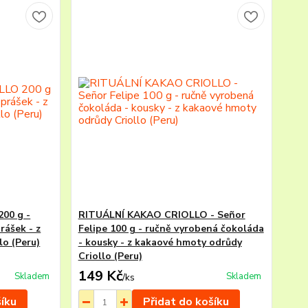
00 g -
RITUÁLNÍ KAKAO CRIOLLO - Señor
rášek - z
Felipe 100 g - ručně vyrobená čokoláda
lo (Peru)
- kousky - z kakaové hmoty odrůdy
Criollo (Peru)
149 Kč
Skladem
Skladem
/
ks
šíku
Přidat do košíku