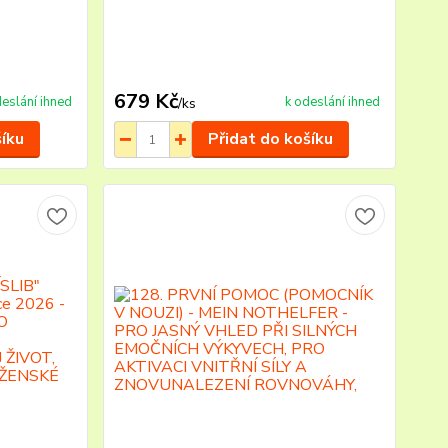
679 Kč
deslání ihned
k odeslání ihned
/
ks
šíku
Přidat do košíku