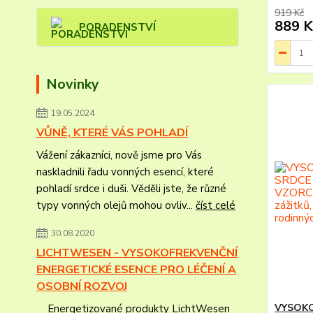
919 Kč
889 K
PORADENSTVÍ
Novinky
19.05.2024
VŮNĚ, KTERÉ VÁS POHLADÍ
Vážení zákazníci, nově jsme pro Vás
naskladnili řadu vonných esencí, které
pohladí srdce i duši. Věděli jste, že různé
typy vonných olejů mohou ovliv...
číst celé
30.08.2020
LICHTWESEN - VYSOKOFREKVENČNÍ
ENERGETICKÉ ESENCE PRO LÉČENÍ A
OSOBNÍ ROZVOJ
VYSOKO
Energetizované produkty LichtWesen