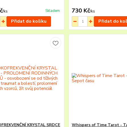
č
730 Kč
Skladem
/
ks
/
ks
Přidat do košíku
Přidat do ko
FREKVENČNÍ KRYSTAL SRDCE
Whispers of Time Tarot - T