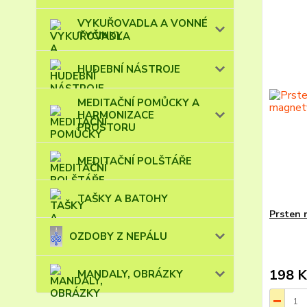
VYKUŘOVADLA A VONNÉ
TYČINKY
HUDEBNÍ NÁSTROJE
MEDITAČNÍ POMŮCKY A
HARMONIZACE
PROSTORU
MEDITAČNÍ POLŠTÁŘE
TAŠKY A BATOHY
Prsten 
OZDOBY Z NEPÁLU
198 K
MANDALY, OBRÁZKY