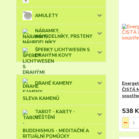
AMULETY
NÁRAMKY,
NÁHRDELNÍKY, PRSTENY
ŠPERKY LICHTWESEN S
DRAHÝMI KOVY
DRAHÉ KAMENY
Energet
ČISTÁ M
soustře
SLEVA KAMENŮ
538 K
TAROT - KARTY -
VĚŠTĚNÍ
BUDDHISMUS - MEDITAČNÍ A
RITUÁLNÍ POMŮCKY