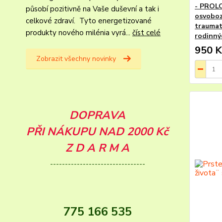
- PROL
působí pozitivně na Vaše duševní a tak i
osvoboze
celkové zdraví. Tyto energetizované
traumat
produkty nového milénia vyrá...
číst celé
rodinnýc
950 K
Zobrazit všechny novinky
DOPRAVA
PŘI NÁKUPU NAD 2000 Kč
Z D A R M A
--------------------------------
775 166 535