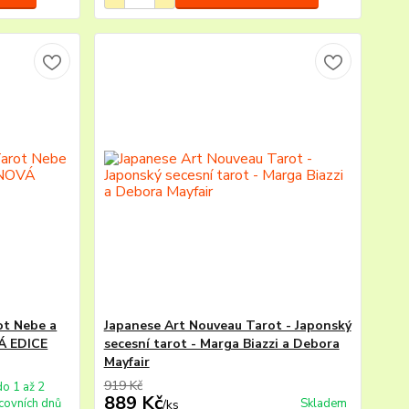
ot Nebe a
Japanese Art Nouveau Tarot - Japonský
Á EDICE
secesní tarot - Marga Biazzi a Debora
Mayfair
919 Kč
do 1 až 2
889 Kč
covních dnů
Skladem
/
ks