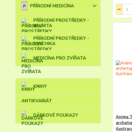
PŘÍRODNÍ MEDICÍNA
PŘÍRODNÍ PROSTŘEDKY -
IMUNITA
PŘÍRODNÍ PROSTŘEDKY -
PSYCHIKA
MEDICÍNA PRO ZVÍŘATA
KNIHY
ANTIKVARIÁT
DÁRKOVÉ POUKAZY
Anima T
archety
ilustra