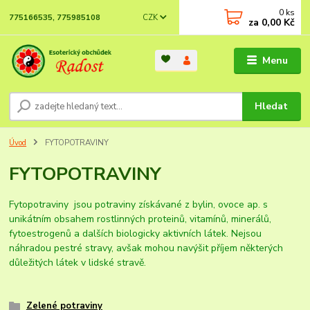
0
ks
CZK
775166535, 775985108
za
0,00 Kč
Menu
Hledat
Úvod
FYTOPOTRAVINY
FYTOPOTRAVINY
Fytopotraviny jsou potraviny získávané z bylin, ovoce ap. s
unikátním obsahem rostlinných proteinů, vitamínů, minerálů,
fytoestrogenů a dalších biologicky aktivních látek. Nejsou
náhradou pestré stravy, avšak mohou navýšit příjem některých
důležitých látek v lidské stravě.
Zelené potraviny