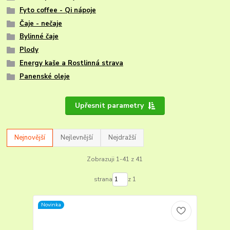
Fyto coffee - Qi nápoje
Čaje - nečaje
Bylinné čaje
Plody
Energy kaše a Rostlinná strava
Panenské oleje
Upřesnit parametry
Nejnovější
Nejlevnější
Nejdražší
Zobrazuji 1-41 z 41
strana
z 1
Novinka