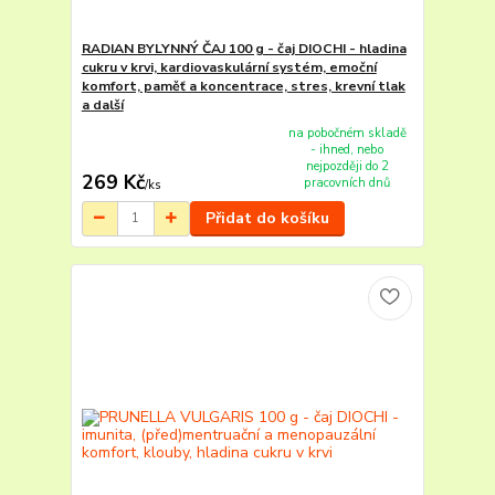
RADIAN BYLYNNÝ ČAJ 100 g - čaj DIOCHI - hladina
cukru v krvi, kardiovaskulární systém, emoční
komfort, paměť a koncentrace, stres, krevní tlak
a další
na pobočném skladě
- ihned, nebo
nejpozději do 2
269 Kč
pracovních dnů
/
ks
Přidat do košíku