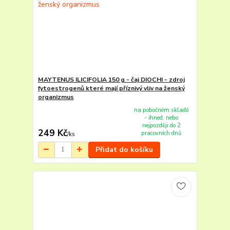
MAYTENUS ILICIFOLIA 150 g - čaj DIOCHI - zdroj
fytoestrogenů které mají příznivý vliv na ženský
organizmus
na pobočném skladě
- ihned, nebo
nejpozději do 2
249 Kč
pracovních dnů
/
ks
Přidat do košíku