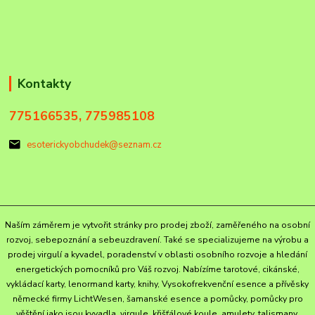
Kontakty
775166535, 775985108
esoterickyobchudek@seznam.cz
Naším záměrem je vytvořit stránky pro prodej zboží, zaměřeného na osobní
rozvoj, sebepoznání a sebeuzdravení. Také se specializujeme na výrobu a
prodej virgulí a kyvadel, poradenství v oblasti osobního rozvoje a hledání
energetických pomocníků pro Váš rozvoj. Nabízíme tarotové, cikánské,
vykládací karty, lenormand karty, knihy, Vysokofrekvenční esence a přívěsky
německé firmy LichtWesen, šamanské esence a pomůcky, pomůcky pro
věštění jako jsou kyvadla, virgule, křišťálové koule, amulety, talismany,