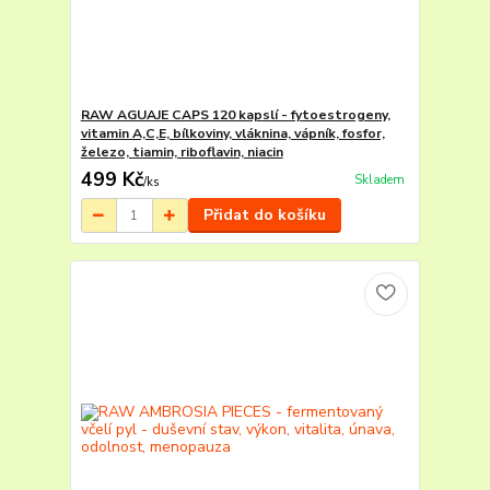
RAW AGUAJE CAPS 120 kapslí - fytoestrogeny,
vitamin A,C,E, bílkoviny, vláknina, vápník, fosfor,
železo, tiamin, riboflavin, niacin
499 Kč
Skladem
/
ks
Přidat do košíku