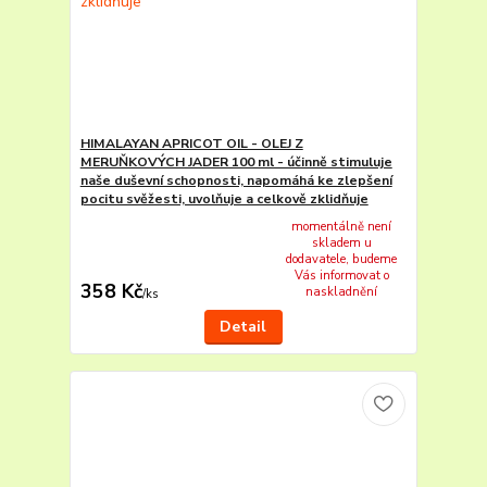
HIMALAYAN APRICOT OIL - OLEJ Z
MERUŇKOVÝCH JADER 100 ml - účinně stimuluje
naše duševní schopnosti, napomáhá ke zlepšení
pocitu svěžesti, uvolňuje a celkově zklidňuje
momentálně není
skladem u
dodavatele, budeme
Vás informovat o
358 Kč
naskladnění
/
ks
Detail