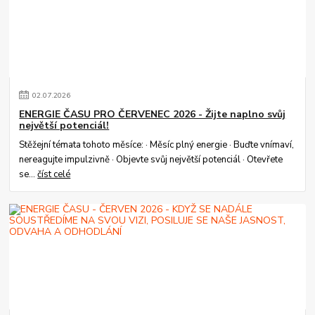
02
.
07
.
2026
ENERGIE ČASU PRO ČERVENEC 2026 - Žijte naplno svůj
největší potenciál!
Stěžejní témata tohoto měsíce: · Měsíc plný energie · Buďte vnímaví,
nereagujte impulzivně · Objevte svůj největší potenciál · Otevřete
se...
číst celé