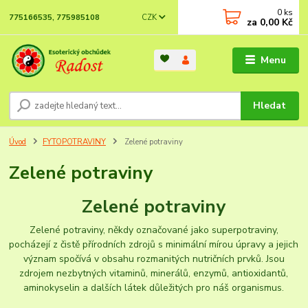
0
ks
CZK
775166535, 775985108
za
0,00 Kč
Menu
Hledat
Úvod
FYTOPOTRAVINY
Zelené potraviny
Zelené potraviny
Zelené potraviny
Zelené potraviny, někdy označované jako superpotraviny,
pocházejí z čistě přírodních zdrojů s minimální mírou úpravy a jejich
význam spočívá v obsahu rozmanitých nutričních prvků. Jsou
zdrojem nezbytných vitaminů, minerálů, enzymů, antioxidantů,
aminokyselin a dalších látek důležitých pro náš organismus.