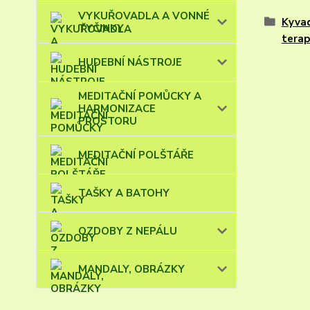
VYKUŘOVADLA A VONNÉ
Kyvad
TYČINKY
terap
HUDEBNÍ NÁSTROJE
MEDITAČNÍ POMŮCKY A
HARMONIZACE
PROSTORU
MEDITAČNÍ POLŠTÁŘE
TAŠKY A BATOHY
OZDOBY Z NEPÁLU
MANDALY, OBRÁZKY