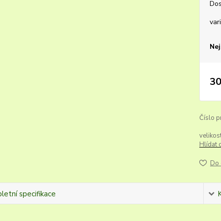
Dos
var
Nej
30
Číslo p
velikost
Hlídat 
Do 
etní specifikace