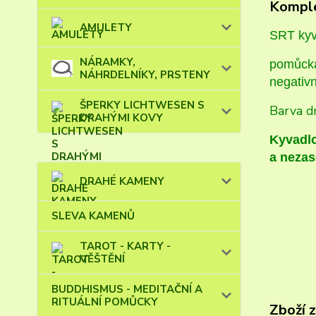
Komple
AMULETY
SRT kyva
NÁRAMKY,
pomůcka 
NÁHRDELNÍKY, PRSTENY
negativn
ŠPERKY LICHTWESEN S
Barva dr
DRAHÝMI KOVY
Kyvadlo
a nezas
DRAHÉ KAMENY
SLEVA KAMENŮ
TAROT - KARTY -
VĚŠTĚNÍ
BUDDHISMUS - MEDITAČNÍ A
RITUÁLNÍ POMŮCKY
Zboží 