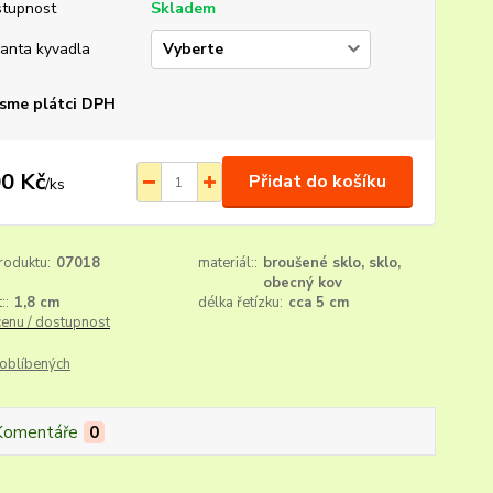
tupnost
Skladem
ianta kyvadla
sme plátci DPH
0 Kč
Přidat do košíku
/
ks
roduktu:
07018
materiál::
broušené sklo, sklo,
obecný kov
::
1,8 cm
délka řetízku:
cca 5 cm
cenu / dostupnost
oblíbených
Komentáře
0