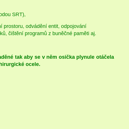
todou SRT),
 prostoru, odvádění entit, odpojování
ků, čištění programů z buněčné paměti aj.
laděné tak aby se v něm osička plynule otáčela
hirurgické ocele.