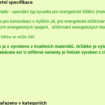
tní specifikace
dlo - speciální typ kyvadla pro energetické čištění (me
pro komunikaci s Vyšším Já, pro energetické očišťování
ích energetických spojení, očišťování energetických blo
žátka se může lišit.
 je z vyrobeno z kvalitních materiálů. Držátko je vy
ekávala se! U stříbrné varianty je řetízek vyroben z c
zařazeno v kategoriích