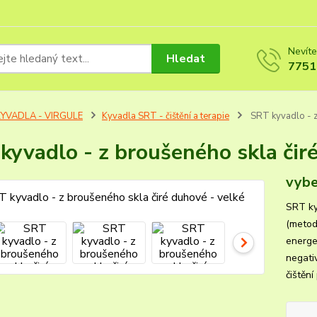
Nevíte
Hledat
7751
KYVADLA - VIRGULE
Kyvadla SRT - čištění a terapie
SRT kyvadlo - z
kyvadlo - z broušeného skla čir
vybe
SRT ky
(metod
energe
negati
čištěn