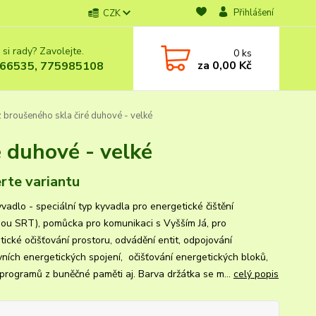
Přihlášení
CZK
 si rady? Zavolejte.
0
ks
za
0,00 Kč
66535, 775985108
 broušeného skla čiré duhové - velké
é duhové - velké
rte variantu
vadlo - speciální typ kyvadla pro energetické čištění
ou SRT), pomůcka pro komunikaci s Vyšším Já, pro
tické očišťování prostoru, odvádění entit, odpojování
vních energetických spojení, očišťování energetických bloků,
í programů z buněčné paměti aj. Barva držátka se m...
celý popis