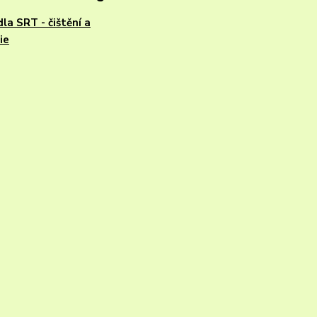
la SRT - čištění a
ie