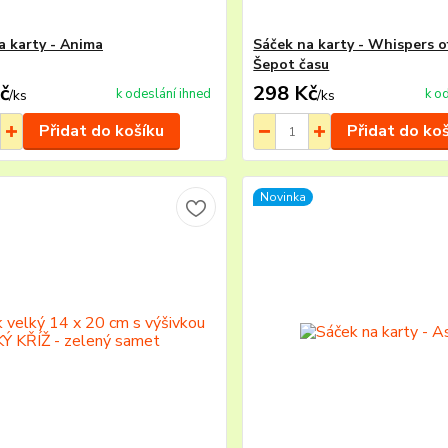
a karty - Anima
Sáček na karty - Whispers o
Šepot času
č
298 Kč
k odeslání ihned
k o
/
ks
/
ks
Přidat do košíku
Přidat do ko
Novinka