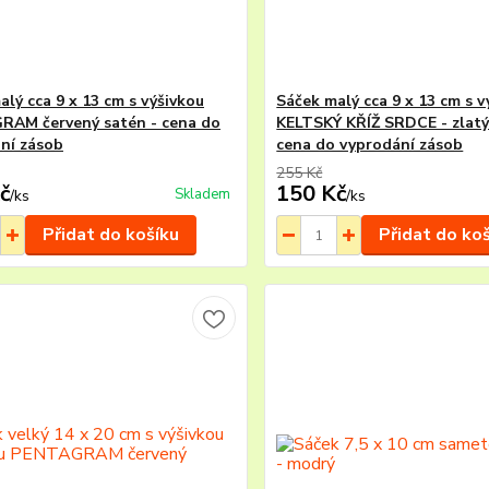
alý cca 9 x 13 cm s výšivkou
Sáček malý cca 9 x 13 cm s v
AM červený satén - cena do
KELTSKÝ KŘÍŽ SRDCE - zlatý
ní zásob
cena do vyprodání zásob
255 Kč
č
150 Kč
Skladem
/
ks
/
ks
Přidat do košíku
Přidat do ko