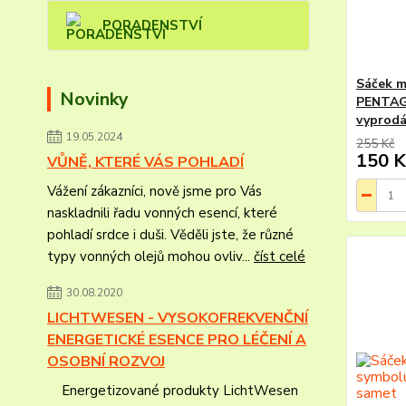
PORADENSTVÍ
Sáček m
Novinky
PENTAGR
vyprodá
19.05.2024
255 Kč
150 K
VŮNĚ, KTERÉ VÁS POHLADÍ
Vážení zákazníci, nově jsme pro Vás
naskladnili řadu vonných esencí, které
pohladí srdce i duši. Věděli jste, že různé
typy vonných olejů mohou ovliv...
číst celé
30.08.2020
LICHTWESEN - VYSOKOFREKVENČNÍ
ENERGETICKÉ ESENCE PRO LÉČENÍ A
OSOBNÍ ROZVOJ
Energetizované produkty LichtWesen