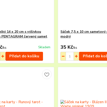
elký 14 x 20 cm s výšivkou
Sáček 7,5 x 10 cm sametový 
u PENTAGRAM červený samet
modrý
č
35 Kč
Skladem
/
ks
/
ks
Přidat do košíku
Přidat do ko