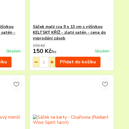
ýšivkou
Sáček malý cca 9 x 13 cm s výšivkou
 satén -
KELTSKÝ KŘÍŽ - zlatý satén - cena do
vyprodání zásob
255 Kč
150 Kč
Skladem
Skladem
/
ks
šíku
Přidat do košíku