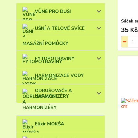
VŮNĚ PRO DUŠI
Sáček s
UŠNÍ A TĚLOVÉ SVÍCE
35 Kč
MASÁŽNÍ POMŮCKY
FYTOPOTRAVINY
HARMONIZACE VODY
ODRUŠOVAČE A
HARMONIZÉRY
Elixír MÓKŠA