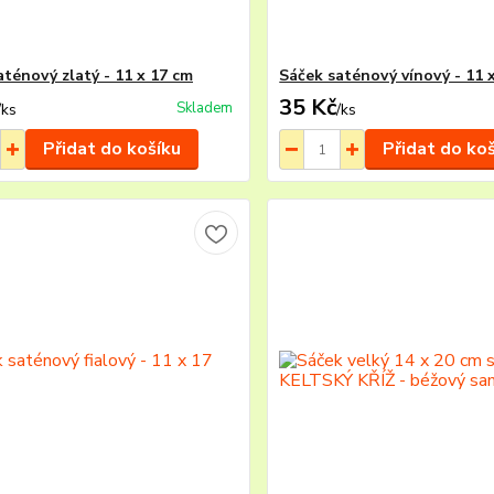
aténový zlatý - 11 x 17 cm
Sáček saténový vínový - 11 
35 Kč
Skladem
/
ks
/
ks
Přidat do košíku
Přidat do ko