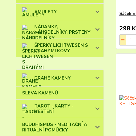
AMULETY
Sáček n
NÁRAMKY,
298 K
NÁHRDELNÍKY, PRSTENY
ŠPERKY LICHTWESEN S
DRAHÝMI KOVY
DRAHÉ KAMENY
SLEVA KAMENŮ
TAROT - KARTY -
VĚŠTĚNÍ
BUDDHISMUS - MEDITAČNÍ A
RITUÁLNÍ POMŮCKY