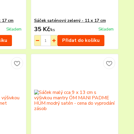
x 17 cm
Sáček saténový zelený - 11 x 17 cm
35 Kč
Skladem
Skladem
/
ks
šíku
Přidat do košíku