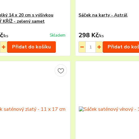
elký 14 x 20 cm s výšivkou
Sáček na karty - Astrál
 KŘÍŽ - zelený samet
č
298 Kč
Skladem
/
ks
/
ks
Přidat do košíku
Přidat do ko