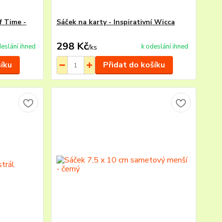
f Time -
Sáček na karty - Inspirativní Wicca
298 Kč
deslání ihned
k odeslání ihned
/
ks
šíku
Přidat do košíku