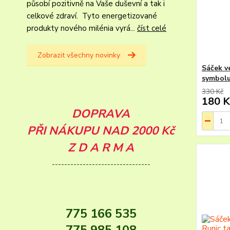
působí pozitivně na Vaše duševní a tak i
celkové zdraví. Tyto energetizované
produkty nového milénia vyrá...
číst celé
Zobrazit všechny novinky
Sáček v
symbol
330 Kč
180 K
DOPRAVA
PŘI NÁKUPU NAD 2000 Kč
Z D A R M A
--------------------------------
775 166 535