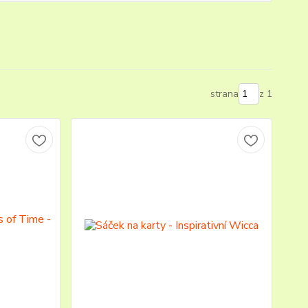
strana
z 1