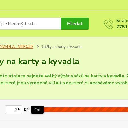
Nevíte
Hledat
7751
KYVADLA - VIRGULE
Sáčky na karty a kyvadla
y na karty a kyvadla
éto stránce najdete velký výběr sáčků na karty a kyvadla. Z
 Nekteré jsou vyrobené v Itáli a nekteré si necháváme vyrob
Kč
Od