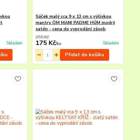
ivkou
Sáček malý cca 9 x 13 cm s výšivkou
et
mantry ÓM MANI PADME HÚM modrý
satén - cena do vyprodání zásob
255 Kč
175 Kč
Skladem
Skladem
/
ks
šíku
Přidat do košíku