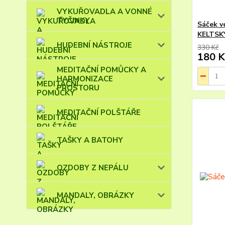
VYKUŘOVADLA A VONNÉ
TYČINKY
Sáček v
KELTSKÝ
HUDEBNÍ NÁSTROJE
330 Kč
180 K
MEDITAČNÍ POMŮCKY A
HARMONIZACE
PROSTORU
MEDITAČNÍ POLŠTÁŘE
TAŠKY A BATOHY
OZDOBY Z NEPÁLU
MANDALY, OBRÁZKY