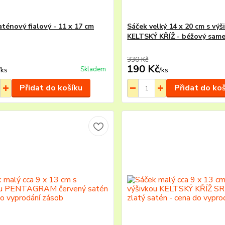
aténový fialový - 11 x 17 cm
Sáček velký 14 x 20 cm s výš
KELTSKÝ KŘÍŽ - béžový sam
330 Kč
190 Kč
Skladem
/
ks
/
ks
Přidat do košíku
Přidat do ko