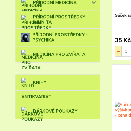
PŘÍRODNÍ MEDICÍNA
Sáček s
PŘÍRODNÍ PROSTŘEDKY -
IMUNITA
PŘÍRODNÍ PROSTŘEDKY -
35 Kč
PSYCHIKA
MEDICÍNA PRO ZVÍŘATA
KNIHY
ANTIKVARIÁT
DÁRKOVÉ POUKAZY