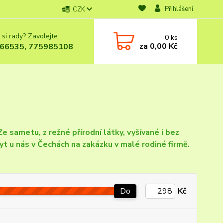
Přihlášení
CZK
 si rady? Zavolejte.
0
ks
za
0,00 Kč
66535, 775985108
e sametu, z režné přírodní látky, vyšívané i bez
yt u nás v Čechách na zakázku v malé rodiné firmě.
Do
Kč