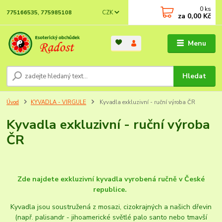
0
ks
CZK
775166535, 775985108
za
0,00 Kč
Menu
Hledat
Úvod
KYVADLA - VIRGULE
Kyvadla exkluzivní - ruční výroba ČR
Kyvadla exkluzivní - ruční výroba
ČR
Zde najdete exkluzivní kyvadla vyrobená ručně v České
republice.
Kyvadla jsou soustružená z mosazi, cizokrajných a našich dřevin
(např. palisandr - jihoamerické světlé palo santo nebo tmavší