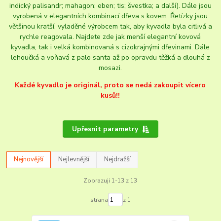
indický palisandr; mahagon; eben; tis; švestka; a další). Dále jsou
vyrobená v elegantních kombinací dřeva s kovem. Řetízky jsou
většinou kratší, vyladěné výrobcem tak, aby kyvadla byla citlivá a
rychle reagovala. Najdete zde jak menší elegantní kovová
kyvadla, tak i velká kombinovaná s cizokrajnými dřevinami. Dále
lehoučká a voňavá z palo santa až po opravdu těžká a dlouhá z
mosazi.
Každé kyvadlo je originál, proto se nedá zakoupit vícero
kusů!!
Upřesnit parametry
Nejnovější
Nejlevnější
Nejdražší
Zobrazuji 1-13 z 13
strana
z 1