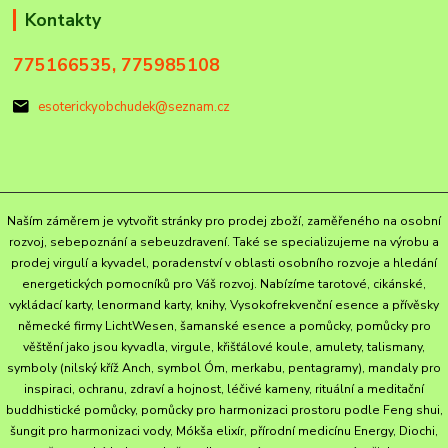
Kontakty
775166535, 775985108
esoterickyobchudek@seznam.cz
Naším záměrem je vytvořit stránky pro prodej zboží, zaměřeného na osobní
rozvoj, sebepoznání a sebeuzdravení. Také se specializujeme na výrobu a
prodej virgulí a kyvadel, poradenství v oblasti osobního rozvoje a hledání
energetických pomocníků pro Váš rozvoj. Nabízíme tarotové, cikánské,
vykládací karty, lenormand karty, knihy, Vysokofrekvenční esence a přívěsky
německé firmy LichtWesen, šamanské esence a pomůcky, pomůcky pro
věštění jako jsou kyvadla, virgule, křišťálové koule, amulety, talismany,
symboly (nilský kříž Anch, symbol Óm, merkabu, pentagramy), mandaly pro
inspiraci, ochranu, zdraví a hojnost, léčivé kameny, rituální a meditační
buddhistické pomůcky, pomůcky pro harmonizaci prostoru podle Feng shui,
šungit pro harmonizaci vody, Mókša elixír, přírodní medicínu Energy, Diochi,