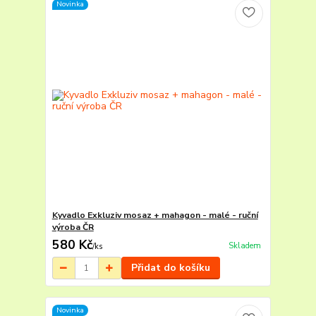
Novinka
Kyvadlo Exkluziv mosaz + mahagon - malé - ruční
výroba ČR
580 Kč
Skladem
/
ks
Přidat do košíku
Novinka