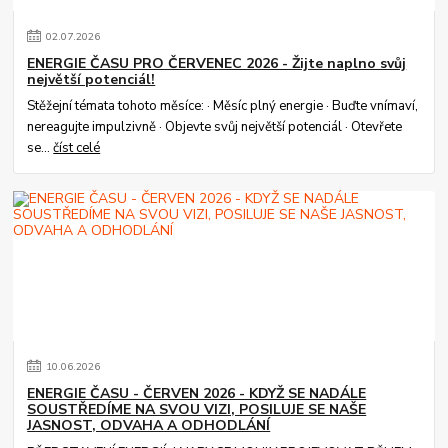
02
.
07
.
2026
ENERGIE ČASU PRO ČERVENEC 2026 - Žijte naplno svůj
největší potenciál!
Stěžejní témata tohoto měsíce: · Měsíc plný energie · Buďte vnímaví,
nereagujte impulzivně · Objevte svůj největší potenciál · Otevřete
se...
číst celé
10
.
06
.
2026
ENERGIE ČASU - ČERVEN 2026 - KDYŽ SE NADÁLE
SOUSTŘEDÍME NA SVOU VIZI, POSILUJE SE NAŠE
JASNOST, ODVAHA A ODHODLÁNÍ