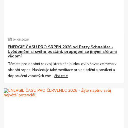
04
.
08
.
2026
ENERGIE ČASU PRO SRPEN 2026 od Petry Schneider -
Uvědomění si svého poslání, propojení se jinými sférami
vědomí
Témata pro osobní rozvoj, která nás budou ovlivňovat zejména v
období srpna. Následuje také meditace pro naladění a posílení a
doporučení vhodných ene...
číst celé