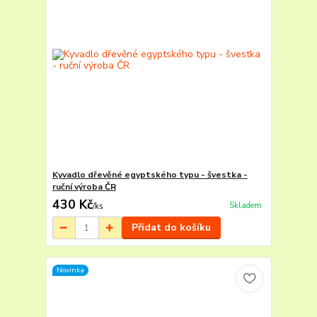
Kyvadlo dřevěné egyptského typu - švestka -
ruční výroba ČR
430 Kč
Skladem
/
ks
Přidat do košíku
Novinka