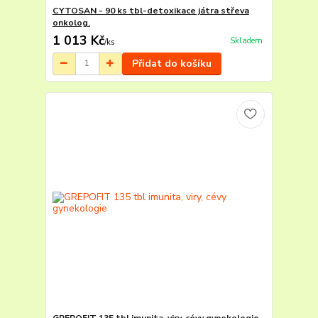
CYTOSAN - 90 ks tbl-detoxikace játra střeva
onkolog.
1 013 Kč
Skladem
/
ks
Přidat do košíku