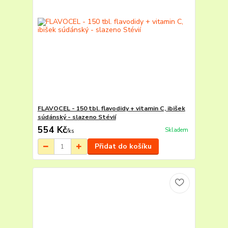
FLAVOCEL - 150 tbl. flavodidy + vitamin C, ibišek
súdánský - slazeno Stévií
554 Kč
Skladem
/
ks
Přidat do košíku