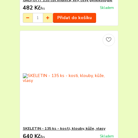
GREPOFIT 135 tbl imunita, viry, cévy gynekologie
482 Kč
Skladem
/
ks
Přidat do košíku
SKELETIN - 135 ks - kosti, klouby, kůže, vlasy
640 Kč
Skladem
/
ks