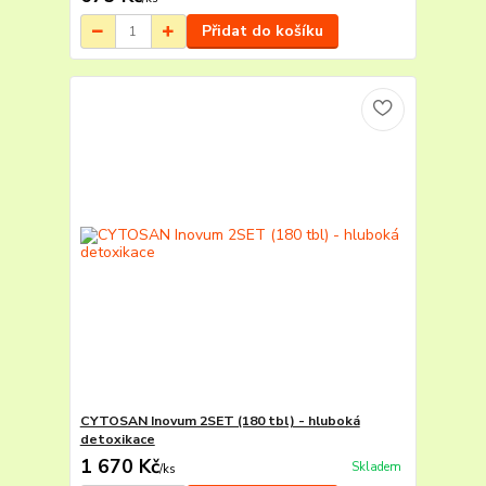
Přidat do košíku
CYTOSAN Inovum 2SET (180 tbl) - hluboká
detoxikace
1 670 Kč
Skladem
/
ks