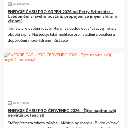
04
.
08
.
2026
ENERGIE ČASU PRO SRPEN 2026 od Petry Schneider -
Uvědomění si svého poslání, propojení se jinými sférami
vědomí
Témata pro osobní rozvoj, která nás budou ovlivňovat zejména v
období srpna. Následuje také meditace pro naladění a posílení a
doporučení vhodných ene...
číst celé
02
.
07
.
2026
ENERGIE ČASU PRO ČERVENEC 2026 - Žijte naplno svůj
největší potenciál!
Stěžejní témata tohoto měsíce: · Měsíc plný energie · Buďte vnímaví,