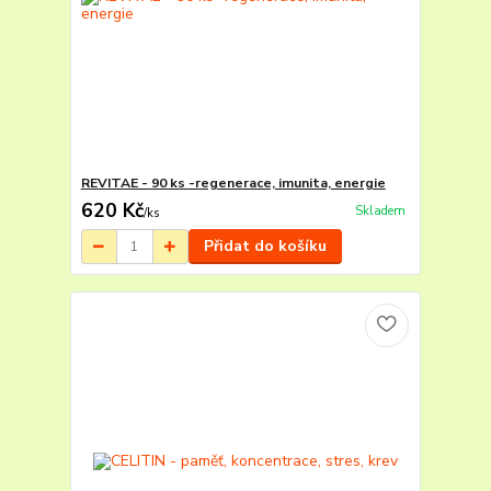
REVITAE - 90 ks -regenerace, imunita, energie
620 Kč
Skladem
/
ks
Přidat do košíku