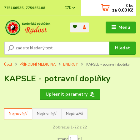
0
ks
CZK
775166535, 775985108
za
0,00 Kč
Menu
Hledat
Úvod
PŘÍRODNÍ MEDICÍNA
ENERGY
KAPSLE - potravní doplňky
KAPSLE - potravní doplňky
Upřesnit parametry
Nejnovější
Nejlevnější
Nejdražší
Zobrazuji 1-22 z 22
strana
z 1