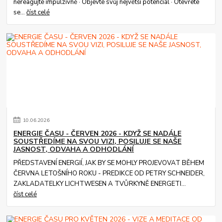
nereagujte impulzivně · Objevte svůj největší potenciál · Otevřete
se...
číst celé
10
.
06
.
2026
ENERGIE ČASU - ČERVEN 2026 - KDYŽ SE NADÁLE
SOUSTŘEDÍME NA SVOU VIZI, POSILUJE SE NAŠE
JASNOST, ODVAHA A ODHODLÁNÍ
PŘEDSTAVENÍ ENERGIÍ, JAK BY SE MOHLY PROJEVOVAT BĚHEM
ČERVNA LETOŠNÍHO ROKU - PREDIKCE OD PETRY SCHNEIDER,
ZAKLADATELKY LICHTWESEN A TVŮRKYNĚ ENERGETI...
číst celé