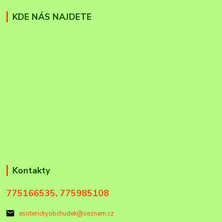
KDE NÁS NAJDETE
Kontakty
775166535, 775985108
esoterickyobchudek@seznam.cz