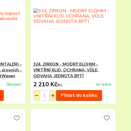
RNTALER) -
324. ZIRKON - MODRÝ ELOHIM -
 úrovních -
VNITŘNÍ KLID, OCHRANA, VŮLE,
htWesen
ODVAHA, JEDNOTA BYTÍ
2 210 Kč
Skladem
do týdne
/
ks
Přidat do košíku