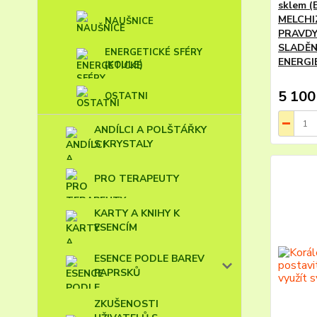
sklem (E
MELCHI
NAUŠNICE
PRAVDY
SLADĚN
ENERGETICKÉ SFÉRY
ENERGI
(KOULE)
5 100
OSTATNI
ANDÍLCI A POLŠTÁŘKY
S KRYSTALY
PRO TERAPEUTY
KARTY A KNIHY K
ESENCÍM
ESENCE PODLE BAREV
PAPRSKŮ
ZKUŠENOSTI