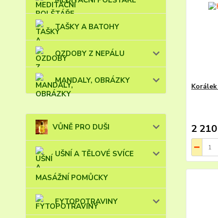
MEDITAČNÍ POLŠTÁŘE
TAŠKY A BATOHY
OZDOBY Z NEPÁLU
MANDALY, OBRÁZKY
Korálek
VŮNĚ PRO DUŠI
2 210
UŠNÍ A TĚLOVÉ SVÍCE
MASÁŽNÍ POMŮCKY
FYTOPOTRAVINY