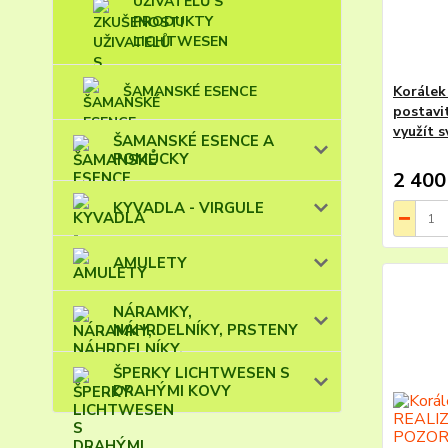
UŽIVATELŮ S
PRODUKTY
LICHTWESEN
ŠAMANSKÉ ESENCE
Korálek
postavit
využít s
ŠAMANSKÉ ESENCE A
POMŮCKY
2 400
KYVADLA - VIRGULE
AMULETY
NÁRAMKY,
NÁHRDELNÍKY, PRSTENY
ŠPERKY LICHTWESEN S
DRAHÝMI KOVY