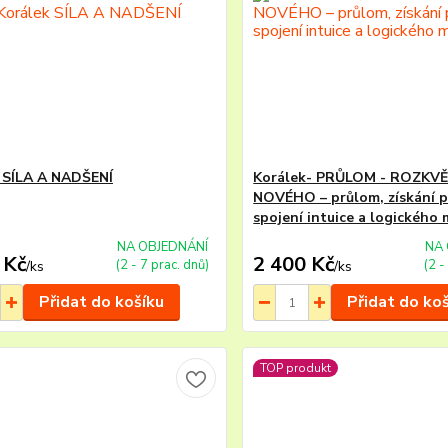
 SÍLA A NADŠENÍ
Korálek- PRŮLOM - ROZKV
NOVÉHO – průlom, získání p
spojení intuice a logického 
NA OBJEDNÁNÍ
NA 
 Kč
2 400 Kč
(2 - 7 prac. dnů)
(2 -
/
ks
/
ks
Přidat do košíku
Přidat do ko
TOP produkt