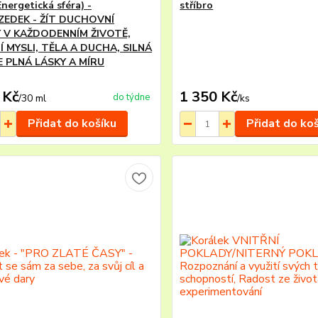
nergetická sféra) -
stříbro
ZEDEK - ŽÍT DUCHOVNÍ
 V KAŽDODENNÍM ŽIVOTĚ,
Í MYSLI, TĚLA A DUCHA, SILNÁ
E PLNÁ LÁSKY A MÍRU
 Kč
1 350 Kč
do týdne
/
30 ml
/
ks
Přidat do košíku
Přidat do ko