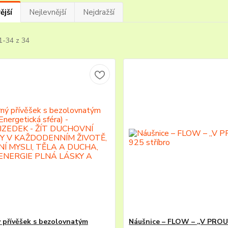
ější
Nejlevnější
Nejdražší
1-34 z 34
ý přívěšek s bezolovnatým
Náušnice – FLOW – „V PROU