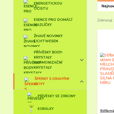
ENERGETICKOU
Nejnov
OČISTU
ESENCE PRO DOMÁCÍ
Zobrazuji 
MAZLÍČKY
ŽHAVÉ NOVINKY
LICHTWESEN
PŘÍVĚSKY BODY-
KRYSTALY
HARMONIZAČNÍ
KRYSTALY
ŠPERKY S DRAHÝMI
KOVY
PŘÍVĚSKY SE ZIRKONY
KORÁLKY
Stříbrn