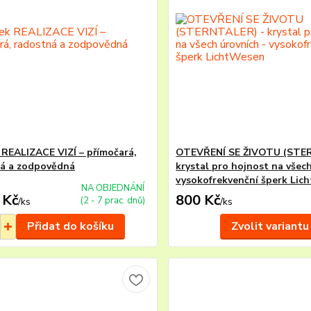
 REALIZACE VIZÍ – přímočará,
OTEVŘENÍ SE ŽIVOTU (STE
á a zodpovědná
krystal pro hojnost na všech
vysokofrekvenční šperk Lic
NA OBJEDNÁNÍ
 Kč
800 Kč
(2 - 7 prac. dnů)
/
ks
/
ks
Přidat do košíku
Zvolit variantu