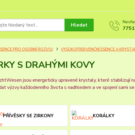
Nevíte
Hledat
7751
ESENCE PRO OSOBNÍ ROZVOJ
VYSOKOFREKVENČNÍ ESENCE A KRYSTA
RKY S DRAHÝMI KOVY
chtWesen jsou energeticky upravené krystaly, které stabilizují n
at výzvy každodenního života s nadhledem a ve spojení sami se se
PŘÍVĚSKY SE ZIRKONY
KORÁLKY