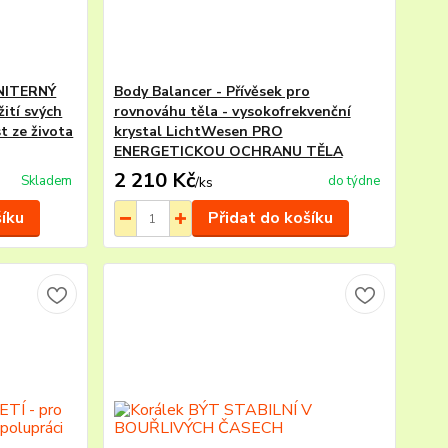
NITERNÝ
Body Balancer - Přívěsek pro
ití svých
rovnováhu těla - vysokofrekvenční
t ze života
krystal LichtWesen PRO
ENERGETICKOU OCHRANU TĚLA
2 210 Kč
Skladem
do týdne
/
ks
šíku
Přidat do košíku