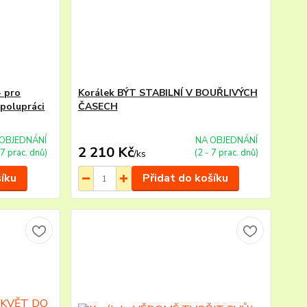
- pro
Korálek BÝT STABILNÍ V BOUŘLIVÝCH
 spolupráci
ČASECH
OBJEDNÁNÍ
NA OBJEDNÁNÍ
2 210 Kč
 7 prac. dnů)
(2 - 7 prac. dnů)
/
ks
šíku
Přidat do košíku