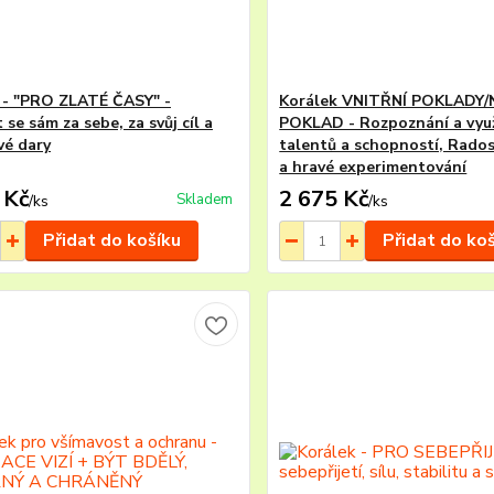
 - "PRO ZLATÉ ČASY" -
Korálek VNITŘNÍ POKLADY/
 se sám za sebe, za svůj cíl a
POKLAD - Rozpoznání a využ
vé dary
talentů a schopností, Rados
a hravé experimentování
 Kč
2 675 Kč
Skladem
/
ks
/
ks
Přidat do košíku
Přidat do ko