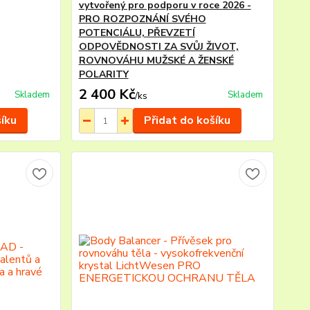
vytvořený pro podporu v roce 2026 -
PRO ROZPOZNÁNÍ SVÉHO
POTENCIÁLU, PŘEVZETÍ
ODPOVĚDNOSTI ZA SVŮJ ŽIVOT,
ROVNOVÁHU MUŽSKÉ A ŽENSKÉ
POLARITY
2 400 Kč
Skladem
Skladem
/
ks
šíku
Přidat do košíku