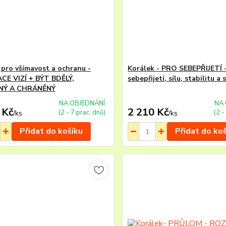
 pro všímavost a ochranu -
Korálek - PRO SEBEPŘIJETÍ 
CE VIZÍ + BÝT BDĚLÝ,
sebepřijetí, sílu, stabilitu a
Ý A CHRÁNĚNÝ
NA OBJEDNÁNÍ
NA 
 Kč
2 210 Kč
(2 - 7 prac. dnů)
(2 -
/
ks
/
ks
Přidat do košíku
Přidat do ko