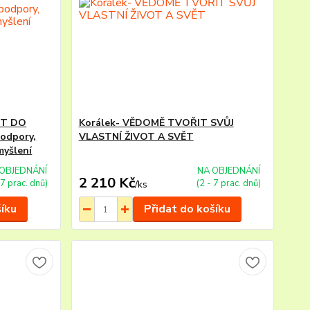
ĚT DO
Korálek- VĚDOMĚ TVOŘIT SVŮJ
odpory,
VLASTNÍ ŽIVOT A SVĚT
myšlení
OBJEDNÁNÍ
NA OBJEDNÁNÍ
2 210 Kč
 7 prac. dnů)
(2 - 7 prac. dnů)
/
ks
šíku
Přidat do košíku