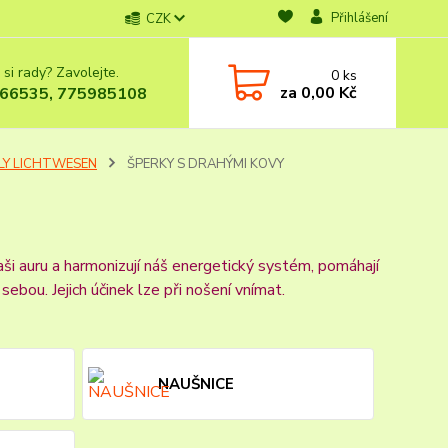
Přihlášení
CZK
 si rady? Zavolejte.
0
ks
za
0,00 Kč
66535, 775985108
LY LICHTWESEN
ŠPERKY S DRAHÝMI KOVY
aši auru a harmonizují náš energetický systém, pomáhají
bou. Jejich účinek lze při nošení vnímat.
NAUŠNICE