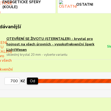
ENERGETICKÉ SFÉRY
OSTATNI
(KOULE)
dávanější
OTEVŘENÍ SE ŽIVOTU (STERNTALER) - krystal pro
hojnost na všech úrovních - vysokofrekvenční šperk
Sk
LichtWesen
skleněný krystal 20 mm - vyberte variantu
Kč
Od