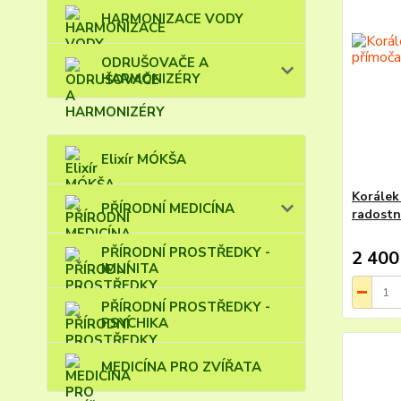
HARMONIZACE VODY
ODRUŠOVAČE A
HARMONIZÉRY
Elixír MÓKŠA
Korálek
PŘÍRODNÍ MEDICÍNA
radostn
PŘÍRODNÍ PROSTŘEDKY -
2 400
IMUNITA
PŘÍRODNÍ PROSTŘEDKY -
PSYCHIKA
MEDICÍNA PRO ZVÍŘATA