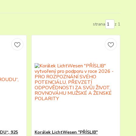
strana
z 1
DU“, 925
Korálek LichtWesen "PŘÍSLIB"