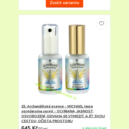
Zvolit variantu
25. Archandělská esence - MICHAEL (aura
sprej/aroma sprej) - OCHRANA, JASNOST,
OSVOBOZENÍ, ODVAHA SE VYMEZIT A JÍT SVOU
CESTOU, OČISTA PROSTORU
645 Kč
k odeslání ihned
/
30 ml