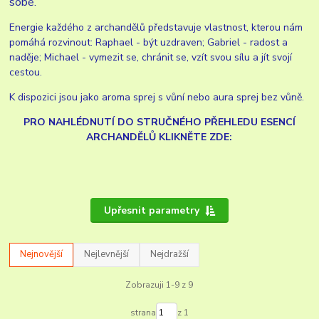
sobě.
Energie každého z archandělů představuje vlastnost, kterou nám
pomáhá rozvinout: Raphael - být uzdraven; Gabriel - radost a
naděje; Michael - vymezit se, chránit se, vzít svou sílu a jít svojí
cestou.
K dispozici jsou jako aroma sprej s vůní nebo aura sprej bez vůně.
PRO NAHLÉDNUTÍ DO STRUČNÉHO PŘEHLEDU ESENCÍ
ARCHANDĚLŮ KLIKNĚTE ZDE:
Upřesnit parametry
Nejnovější
Nejlevnější
Nejdražší
Zobrazuji 1-9 z 9
strana
z 1