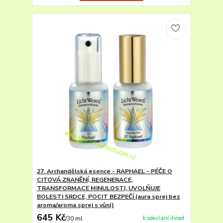
27. Archandělská esence - RAPHAEL - PÉČE O
CITOVÁ ZRANĚNÍ, REGENERACE,
TRANSFORMACE MINULOSTI, UVOLŇUJE
BOLESTI SRDCE, POCIT BEZPEČÍ (aura sprej bez
aroma/aroma sprej s vůní)
645 Kč
k odeslání ihned
/
30 ml