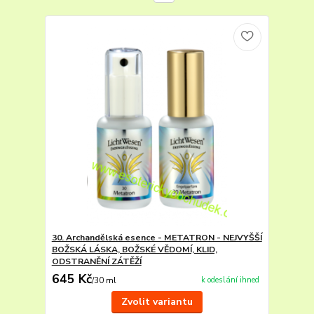
30. Archandělská esence - METATRON - NEJVYŠŠÍ
BOŽSKÁ LÁSKA, BOŽSKÉ VĚDOMÍ, KLID,
ODSTRANĚNÍ ZÁTĚŽÍ
645 Kč
k odeslání ihned
/
30 ml
Zvolit variantu