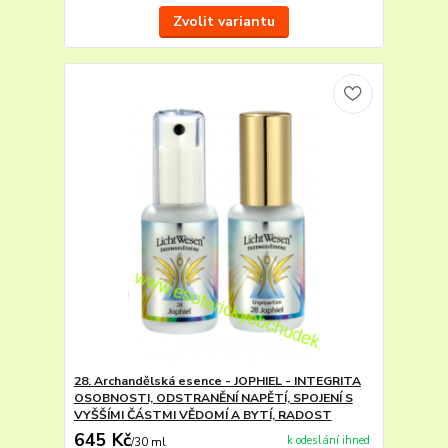
Zvolit variantu
28. Archandělská esence - JOPHIEL - INTEGRITA
OSOBNOSTI, ODSTRANĚNÍ NAPĚTÍ, SPOJENÍ S
VYŠŠÍMI ČÁSTMI VĚDOMÍ A BYTÍ, RADOST
645 Kč
k odeslání ihned
/
30 ml