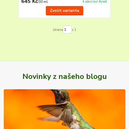
645 Kč
k odeslání ihned
/
30 ml
Zvolit variantu
strana
z 1
Novinky z našeho blogu