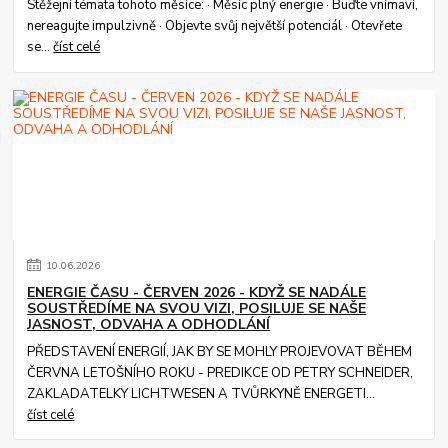
Stěžejní témata tohoto měsíce: · Měsíc plný energie · Buďte vnímaví,
nereagujte impulzivně · Objevte svůj největší potenciál · Otevřete
se...
číst celé
10
.
06
.
2026
ENERGIE ČASU - ČERVEN 2026 - KDYŽ SE NADÁLE
SOUSTŘEDÍME NA SVOU VIZI, POSILUJE SE NAŠE
JASNOST, ODVAHA A ODHODLÁNÍ
PŘEDSTAVENÍ ENERGIÍ, JAK BY SE MOHLY PROJEVOVAT BĚHEM
ČERVNA LETOŠNÍHO ROKU - PREDIKCE OD PETRY SCHNEIDER,
ZAKLADATELKY LICHTWESEN A TVŮRKYNĚ ENERGETI...
číst celé