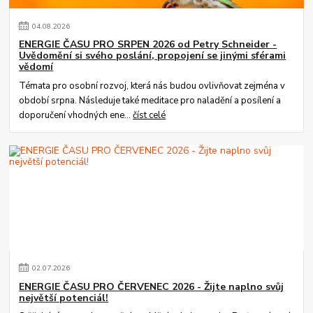
04
.
08
.
2026
ENERGIE ČASU PRO SRPEN 2026 od Petry Schneider -
Uvědomění si svého poslání, propojení se jinými sférami
vědomí
Témata pro osobní rozvoj, která nás budou ovlivňovat zejména v
období srpna. Následuje také meditace pro naladění a posílení a
doporučení vhodných ene...
číst celé
02
.
07
.
2026
ENERGIE ČASU PRO ČERVENEC 2026 - Žijte naplno svůj
největší potenciál!