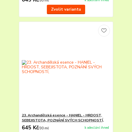
k odeslání ihned
/
30 ml
Zvolit variantu
23. Archandělská esence - HANIEL - HRDOST,
SEBEJISTOTA, POZNÁNÍ SVÝCH SCHOPNOSTÍ,
645 Kč
k odeslání ihned
/
30 ml