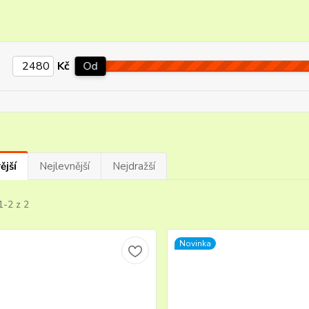
Kč
Od
ější
Nejlevnější
Nejdražší
1-2 z 2
Novinka