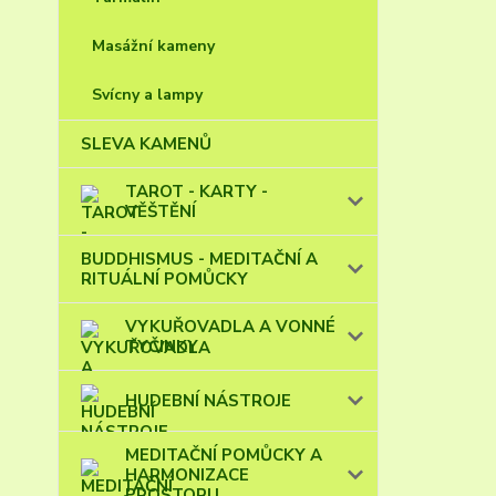
Masážní kameny
Svícny a lampy
SLEVA KAMENŮ
TAROT - KARTY -
VĚŠTĚNÍ
BUDDHISMUS - MEDITAČNÍ A
RITUÁLNÍ POMŮCKY
VYKUŘOVADLA A VONNÉ
TYČINKY
HUDEBNÍ NÁSTROJE
MEDITAČNÍ POMŮCKY A
HARMONIZACE
PROSTORU