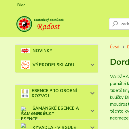
Blog
Úvod
NOVINKY
Dord
VÝPRODEJ SKLADU
VADŽRA Bu
pomáhá k
tibetštin
ESENCE PRO OSOBNÍ
ROZVOJ
kuličky B
moudrost 
ŠAMANSKÉ ESENCE A
těchto kv
POMŮCKY
neomezené
KYVADLA - VIRGULE