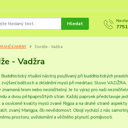
Nevíte
Hledat
7751
DRAHÉ KAMENY
Dordže - Vadžra
že - Vadžra
ddhistický rituální nástroj používaný při buddhistických praxíc
 zvýšení bdělosti a zklidnění mysli při meditaci. Slovo VADŽ
y znamená hrom nebo nezničitelný. Je to výraz pro naši nezničite
indu a dvou pětipaprsčitých stran. Každý paprsek představuje je
a osvícené kvality mysli zvané Rigpa a na druhé straně aspekty
alit, zvaný Marigpa, čili nevědomost. Obojí vychází z nás samot
mu prostoru, uvědomění a věčného plynutí, pomíjivosti.