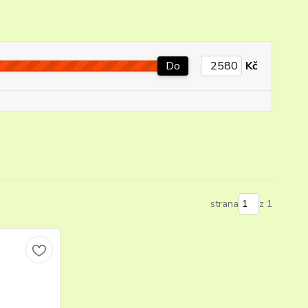
Do
Kč
strana
z 1