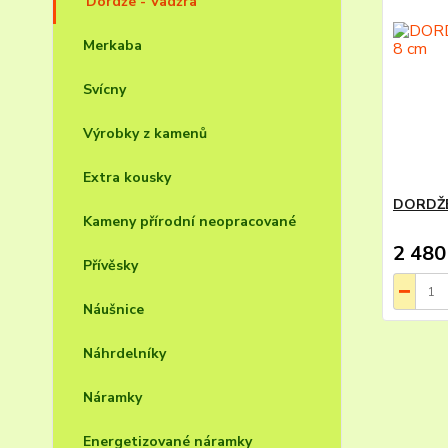
Dordže - Vadžra
Merkaba
Svícny
Výrobky z kamenů
Extra kousky
DORDŽE-
Kameny přírodní neopracované
2 480
Přívěsky
Náušnice
Náhrdelníky
Náramky
Energetizované náramky