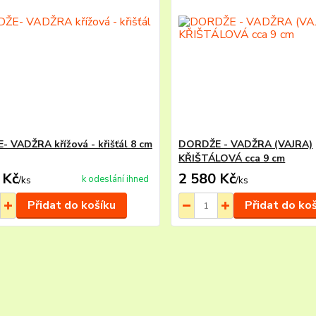
 VADŽRA křížová - křišťál 8 cm
DORDŽE - VADŽRA (VAJRA)
KŘIŠTÁLOVÁ cca 9 cm
 Kč
2 580 Kč
k odeslání ihned
/
ks
/
ks
Přidat do košíku
Přidat do ko