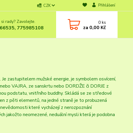
Přihlášení
CZK
 si rady? Zavolejte.
0
ks
za
0,00 Kč
66535, 775985108
h. Je zastupitelem mužské energie, je symbolem osvícení,
RA, nebo VAJRA, ze sanskrtu nebo DORDŽE či DORJE z
lnou podstatu, vnitřního buddhy. Skládá se ze středové
den z pěti elementů, na jedné straně je to probuzená
 nevědomosti které vycházejí z nerozpoznání
ných jakožto neomezené, neduální mysli která je podobna