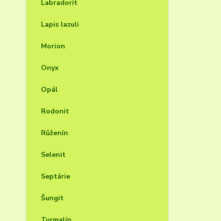
Labradorit
Lapis lazuli
Morion
Onyx
Opál
Rodonit
Růženín
Selenit
Septárie
Šungit
Turmalín