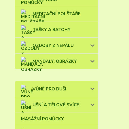
MEDITAČNÍ POLŠTÁŘE
TAŠKY A BATOHY
OZDOBY Z NEPÁLU
MANDALY, OBRÁZKY
VŮNĚ PRO DUŠI
UŠNÍ A TĚLOVÉ SVÍCE
MASÁŽNÍ POMŮCKY