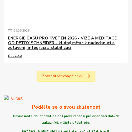
04
.
05
.
2026
ENERGIE ČASU PRO KVĚTEN 2026 - VIZE A MEDITACE
OD PETRY SCHNEIDER - klidný měsíc k nadechnutí a
zotavení, integraci a stabilizaci
číst celé
Zobrazit všechny články
Podělte se o svou zkušenost
Pokud máte chuť
přidat na náš profil recenzi
pro orientaci dalších
zákazníků,
můžete
přidat zde:
GOOGLE RECENZE (můžete načíst QR-kód):