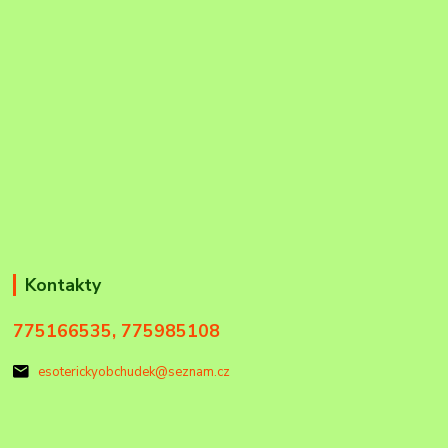
Kontakty
775166535, 775985108
esoterickyobchudek@seznam.cz