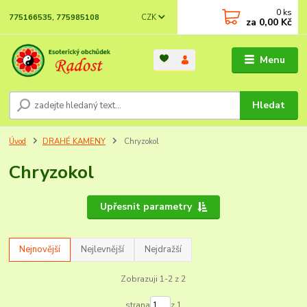
0
ks
CZK
775166535, 775985108
za
0,00 Kč
Menu
Hledat
Úvod
DRAHÉ KAMENY
Chryzokol
Chryzokol
Upřesnit parametry
Nejnovější
Nejlevnější
Nejdražší
Zobrazuji 1-2 z 2
strana
z 1