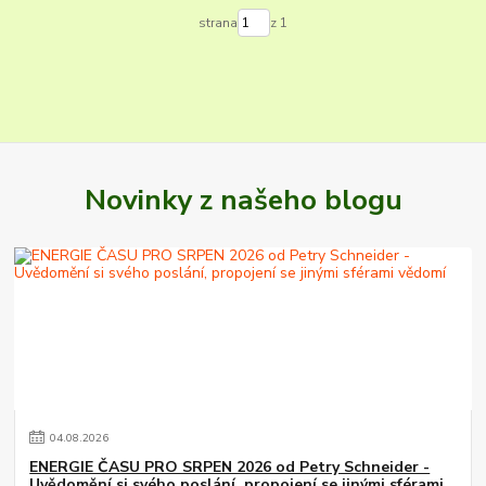
strana
z 1
Novinky z našeho blogu
04
.
08
.
2026
ENERGIE ČASU PRO SRPEN 2026 od Petry Schneider -
Uvědomění si svého poslání, propojení se jinými sférami