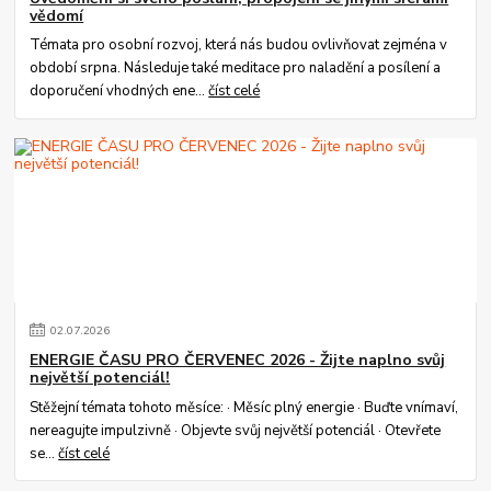
vědomí
Témata pro osobní rozvoj, která nás budou ovlivňovat zejména v
období srpna. Následuje také meditace pro naladění a posílení a
doporučení vhodných ene...
číst celé
02
.
07
.
2026
ENERGIE ČASU PRO ČERVENEC 2026 - Žijte naplno svůj
největší potenciál!
Stěžejní témata tohoto měsíce: · Měsíc plný energie · Buďte vnímaví,
nereagujte impulzivně · Objevte svůj největší potenciál · Otevřete
se...
číst celé