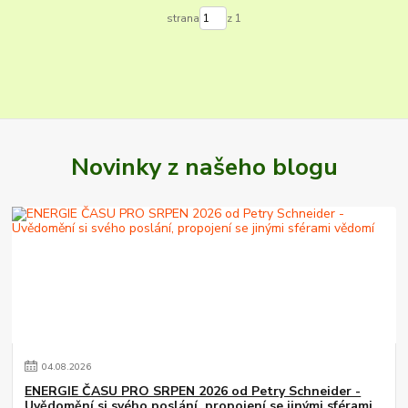
strana
z 1
Novinky z našeho blogu
04
.
08
.
2026
ENERGIE ČASU PRO SRPEN 2026 od Petry Schneider -
Uvědomění si svého poslání, propojení se jinými sférami