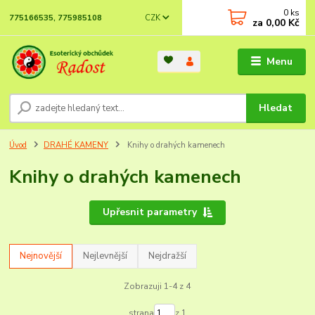
0
ks
CZK
775166535, 775985108
za
0,00 Kč
Menu
Hledat
Úvod
DRAHÉ KAMENY
Knihy o drahých kamenech
Knihy o drahých kamenech
Upřesnit parametry
Nejnovější
Nejlevnější
Nejdražší
Zobrazuji 1-4 z 4
strana
z 1