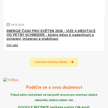
04
.
05
.
2026
ENERGIE ČASU PRO KVĚTEN 2026 - VIZE A MEDITACE
OD PETRY SCHNEIDER - klidný měsíc k nadechnutí a
zotavení, integraci a stabilizaci
číst celé
Zobrazit všechny články
Podělte se o svou zkušenost
Pokud máte chuť
přidat na náš profil recenzi
pro orientaci dalších
zákazníků,
můžete
přidat zde:
GOOGLE RECENZE (můžete načíst QR-kód):