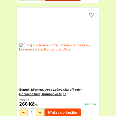
Šungit, křemen, voda Léčivá síla přírody -
Doronina Julia, Romanova Oĺga
298 Kč
268 Kč
Skladem
/
ks
Přidat do košíku