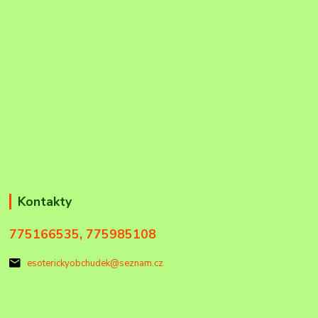
Kontakty
775166535, 775985108
esoterickyobchudek@seznam.cz