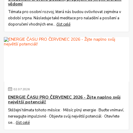
vědomí
Témata pro osobní rozvoj, která nás budou ovlivňovat zejména v
období srpna. Následuje také meditace pro naladění a posílení a
doporučení vhodných ene...
číst celé
02
.
07
.
2026
ENERGIE ČASU PRO ČERVENEC 2026 - Žijte naplno svůj
největší potenciál!
Stěžejní témata tohoto měsíce: · Měsíc plný energie · Buďte vnímaví,
nereagujte impulzivně · Objevte svůj největší potenciál · Otevřete
se...
číst celé