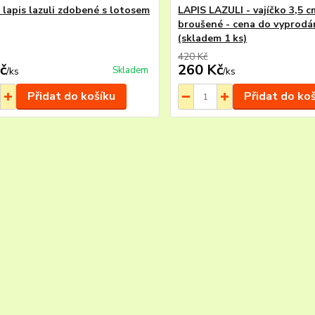
 lapis lazuli zdobené s lotosem
LAPIS LAZULI - vajíčko 3,5 c
broušené - cena do vyprodá
(skladem 1 ks)
420 Kč
č
260 Kč
Skladem
/
ks
/
ks
Přidat do košíku
Přidat do ko