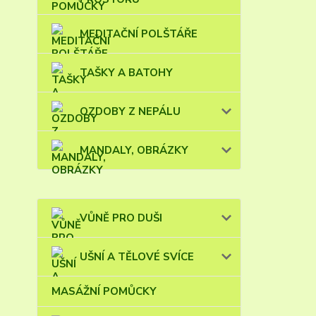
MEDITAČNÍ POLŠTÁŘE
TAŠKY A BATOHY
OZDOBY Z NEPÁLU
MANDALY, OBRÁZKY
VŮNĚ PRO DUŠI
UŠNÍ A TĚLOVÉ SVÍCE
MASÁŽNÍ POMŮCKY