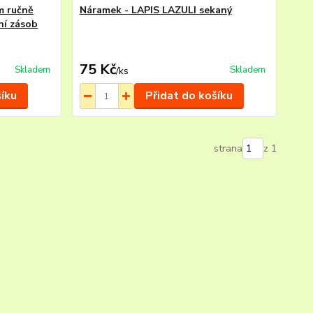
m ručně
Náramek - LAPIS LAZULI sekaný
ní zásob
75 Kč
Skladem
Skladem
/
ks
šíku
Přidat do košíku
strana
z 1