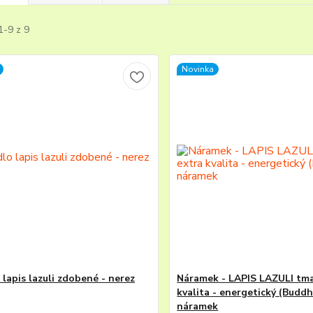
1-9 z 9
Novinka
 lapis lazuli zdobené - nerez
Náramek - LAPIS LAZULI tma
kvalita - energetický (Buddh
náramek