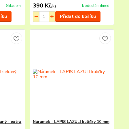
390 Kč
Skladem
k odeslání ihned
/
ks
šíku
Přidat do košíku
aný - extra
Náramek - LAPIS LAZULI kuličky 10 mm