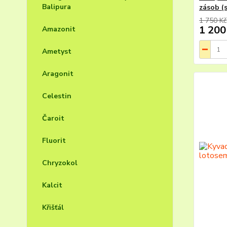
Balipura
zásob (
1 750 Kč
1 200
Amazonit
Ametyst
Aragonit
Celestin
Čaroit
Fluorit
Chryzokol
Kalcit
Křišťál