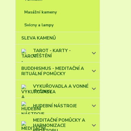
Masážní kameny
Svícny a lampy
SLEVA KAMENŮ
TAROT - KARTY -
VĚŠTĚNÍ
BUDDHISMUS - MEDITAČNÍ A
RITUÁLNÍ POMŮCKY
VYKUŘOVADLA A VONNÉ
TYČINKY
HUDEBNÍ NÁSTROJE
MEDITAČNÍ POMŮCKY A
HARMONIZACE
PROSTORU