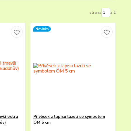
strana
z 1
Novinka
vší extra
Přívěsek z lapisu lazuli se symbolem
ův)
ÓM 5 cm