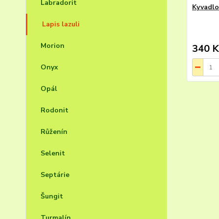
Labradorit
Kyvadlo
Lapis lazuli
Morion
340 K
Onyx
Opál
Rodonit
Růženín
Selenit
Septárie
Šungit
Turmalín