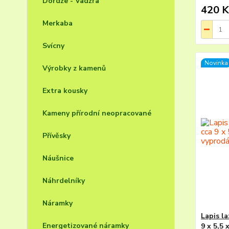
Dordže - Vadžra
420 K
Merkaba
Svícny
Novinka
Výrobky z kamenů
Extra kousky
Kameny přírodní neopracované
Přívěsky
Náušnice
Náhrdelníky
Náramky
Lapis l
Energetizované náramky
9 x 5,5 