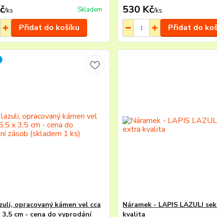
č
530 Kč
Skladem
/
ks
/
ks
Přidat do košíku
Přidat do ko
azuli, opracovaný kámen vel cca
Náramek - LAPIS LAZULI sek
x 3,5 cm - cena do vyprodání
kvalita