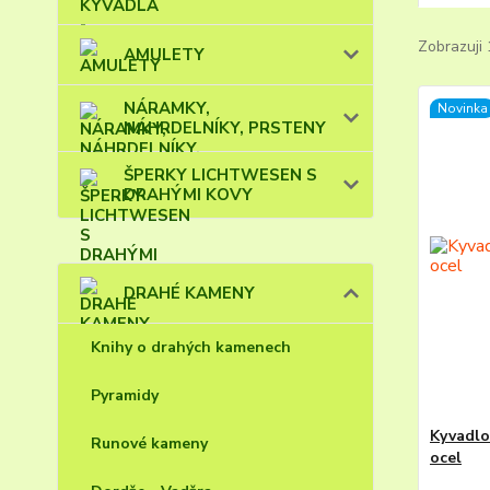
Zobrazuji 
AMULETY
NÁRAMKY,
Novinka
NÁHRDELNÍKY, PRSTENY
ŠPERKY LICHTWESEN S
DRAHÝMI KOVY
DRAHÉ KAMENY
Knihy o drahých kamenech
Pyramidy
Kyvadlo
Runové kameny
ocel