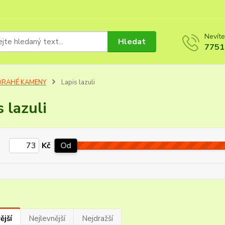
Nevíte
Hledat
7751
DRAHÉ KAMENY
Lapis lazuli
s lazuli
Kč
Od
ější
Nejlevnější
Nejdražší