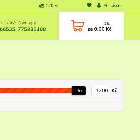
Přihlášení
CZK
 si rady? Zavolejte.
0
ks
za
0,00 Kč
66535, 775985108
Do
Kč