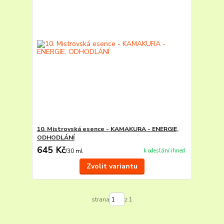
10. Mistrovská esence - KAMAKURA - ENERGIE,
ODHODLÁNÍ
645 Kč
k odeslání ihned
/
30 ml
Zvolit variantu
strana
z 1