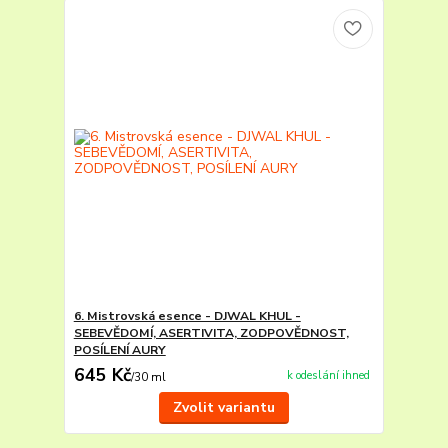
6. Mistrovská esence - DJWAL KHUL -
SEBEVĚDOMÍ, ASERTIVITA, ZODPOVĚDNOST,
POSÍLENÍ AURY
645 Kč
k odeslání ihned
/
30 ml
Zvolit variantu