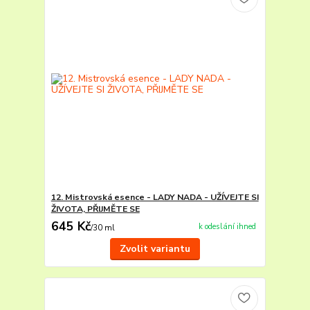
12. Mistrovská esence - LADY NADA - UŽÍVEJTE SI
ŽIVOTA, PŘIJMĚTE SE
645 Kč
k odeslání ihned
/
30 ml
Zvolit variantu