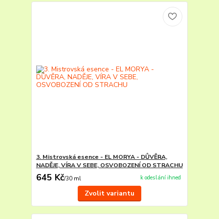
3. Mistrovská esence - EL MORYA - DŮVĚRA,
NADĚJE, VÍRA V SEBE, OSVOBOZENÍ OD STRACHU
645 Kč
k odeslání ihned
/
30 ml
Zvolit variantu