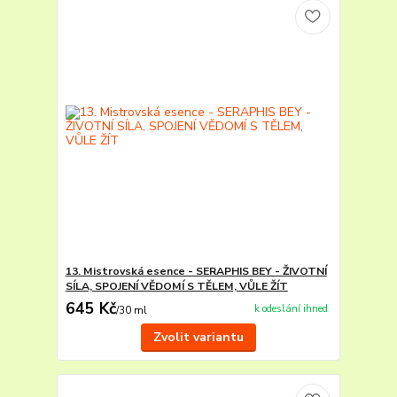
13. Mistrovská esence - SERAPHIS BEY - ŽIVOTNÍ
SÍLA, SPOJENÍ VĚDOMÍ S TĚLEM, VŮLE ŽÍT
645 Kč
k odeslání ihned
/
30 ml
Zvolit variantu