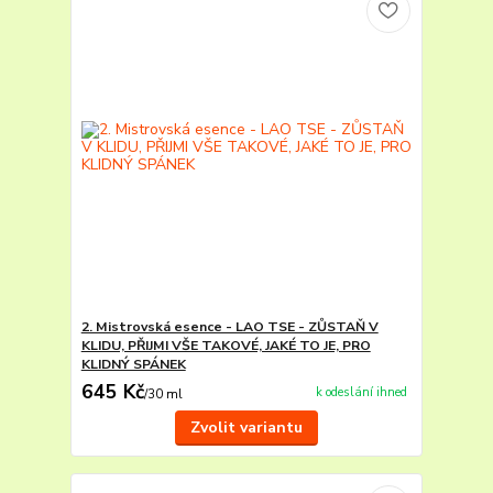
2. Mistrovská esence - LAO TSE - ZŮSTAŇ V
KLIDU, PŘIJMI VŠE TAKOVÉ, JAKÉ TO JE, PRO
KLIDNÝ SPÁNEK
645 Kč
k odeslání ihned
/
30 ml
Zvolit variantu