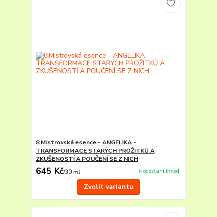
8.Mistrovská esence - ANGELIKA -
TRANSFORMACE STARÝCH PROŽITKŮ A
ZKUŠENOSTÍ A POUČENÍ SE Z NICH
645 Kč
k odeslání ihned
/
30 ml
Zvolit variantu