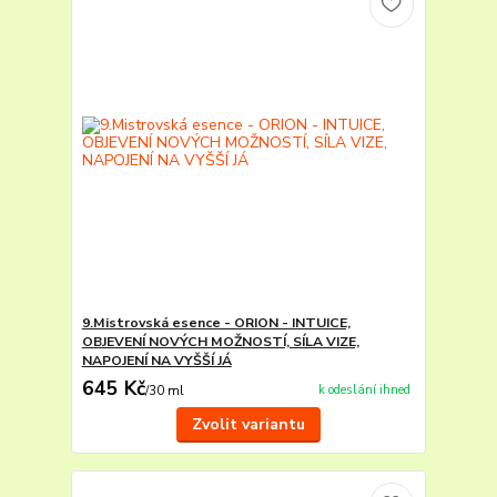
9.Mistrovská esence - ORION - INTUICE,
OBJEVENÍ NOVÝCH MOŽNOSTÍ, SÍLA VIZE,
NAPOJENÍ NA VYŠŠÍ JÁ
645 Kč
k odeslání ihned
/
30 ml
Zvolit variantu