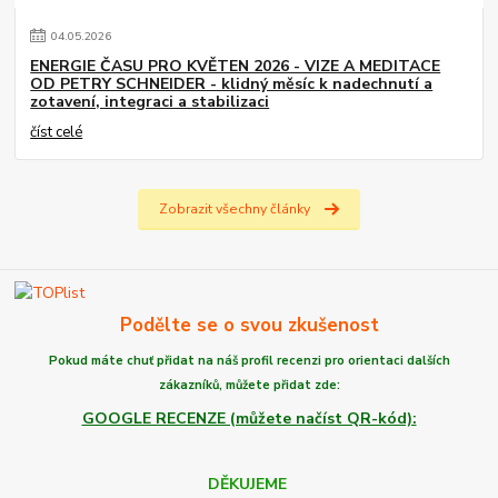
04
.
05
.
2026
ENERGIE ČASU PRO KVĚTEN 2026 - VIZE A MEDITACE
OD PETRY SCHNEIDER - klidný měsíc k nadechnutí a
zotavení, integraci a stabilizaci
číst celé
Zobrazit všechny články
Podělte se o svou zkušenost
Pokud máte chuť
přidat na náš profil recenzi
pro orientaci dalších
zákazníků,
můžete
přidat zde:
GOOGLE RECENZE (můžete načíst QR-kód):
DĚKUJEME