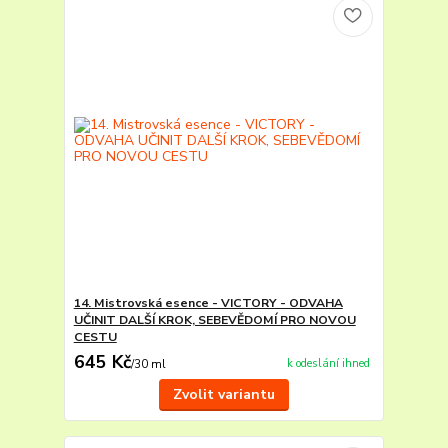
14. Mistrovská esence - VICTORY - ODVAHA
UČINIT DALŠÍ KROK, SEBEVĚDOMÍ PRO NOVOU
CESTU
645 Kč
k odeslání ihned
/
30 ml
Zvolit variantu