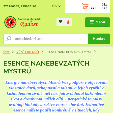
0
ks
CZK
775166535, 775985108
za
0,00 Kč
Menu
Hledat
Úvod
VŮNĚ PRO DUŠI
ESENCE NANEBEVZATÝCH MYSTRŮ
ESENCE NANEBEVZATÝCH
MYSTRŮ
Energie nanebevzatých Mistrů Vás podpoří v objevování
vlastních darů, schopností a talentů a jejich využití v
každodenním životě, učí nás, jak zvládnout každodenní
život a dosahnout našich cílů. Energetické impulsy
uvolňují blokády a rušivé vzorce chování. Jednotlivé
esence můžete použít konkrétně v situacích, kdy