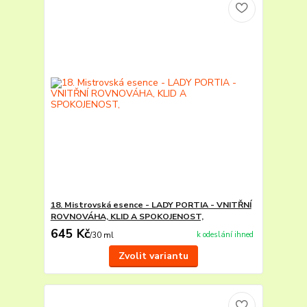
18. Mistrovská esence - LADY PORTIA - VNITŘNÍ
ROVNOVÁHA, KLID A SPOKOJENOST,
645 Kč
k odeslání ihned
/
30 ml
Zvolit variantu