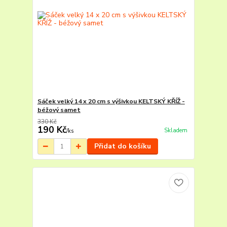
Sáček velký 14 x 20 cm s výšivkou KELTSKÝ KŘÍŽ -
béžový samet
330 Kč
190 Kč
Skladem
/
ks
Přidat do košíku