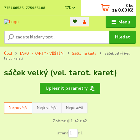
0
ks
CZK
775166535, 775985108
za
0,00 Kč
Menu
Hledat
Úvod
TAROT - KARTY - VĚŠTĚNÍ
Sáčky na karty
sáček velký (vel.
tarot. karet)
sáček velký (vel. tarot. karet)
Upřesnit parametry
Nejnovější
Nejlevnější
Nejdražší
Zobrazuji 1-42 z 42
strana
z 1