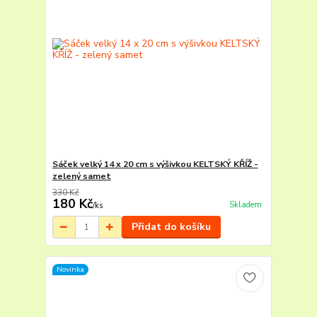
Sáček velký 14 x 20 cm s výšivkou KELTSKÝ KŘÍŽ -
zelený samet
330 Kč
180 Kč
Skladem
/
ks
Přidat do košíku
Novinka