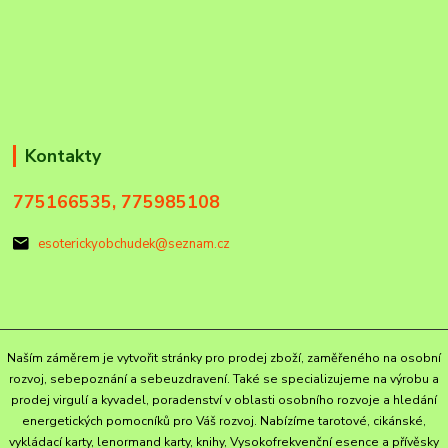
Kontakty
775166535, 775985108
esoterickyobchudek@seznam.cz
Naším záměrem je vytvořit stránky pro prodej zboží, zaměřeného na osobní
rozvoj, sebepoznání a sebeuzdravení. Také se specializujeme na výrobu a
prodej virgulí a kyvadel, poradenství v oblasti osobního rozvoje a hledání
energetických pomocníků pro Váš rozvoj. Nabízíme tarotové, cikánské,
vykládací karty, lenormand karty, knihy, Vysokofrekvenční esence a přívěsky