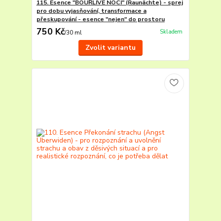
115. Esence "BOUŘLIVÉ NOCI" (Raunächte) - sprej
pro dobu vyjasňování, transformace a
přeskupování - esence "nejen" do prostoru
750 Kč
Skladem
/
30 ml
Zvolit variantu