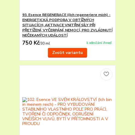
93. Esence REGENERACE ((Ich regeneriere mich) -
ENERGETICKÁ PODPORA V OBTÍŽNÝCH
SITUACÍCH, AKTIVACE VNITŘNÍ SÍLY PŘI
PŘETÍŽENÍ, VYČERPÁNÍ, NEMOCÍ, PRO ZVLÁDNUTÍ
NEČEKANÝCH UDÁLOSTÍ
750 Kč
k odeslání ihned
/
30 ml
Zvolit variantu