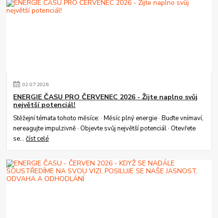
02
.
07
.
2026
ENERGIE ČASU PRO ČERVENEC 2026 - Žijte naplno svůj
největší potenciál!
Stěžejní témata tohoto měsíce: · Měsíc plný energie · Buďte vnímaví,
nereagujte impulzivně · Objevte svůj největší potenciál · Otevřete
se...
číst celé