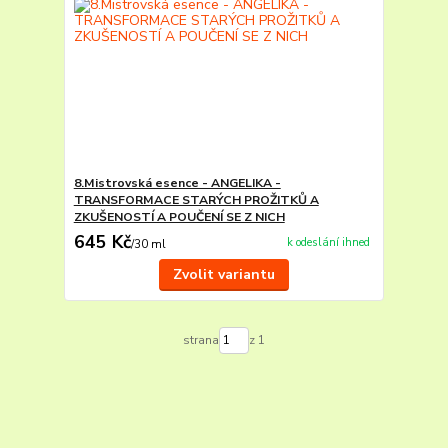
8.Mistrovská esence - ANGELIKA -
TRANSFORMACE STARÝCH PROŽITKŮ A
ZKUŠENOSTÍ A POUČENÍ SE Z NICH
645 Kč
k odeslání ihned
/
30 ml
Zvolit variantu
strana
z 1