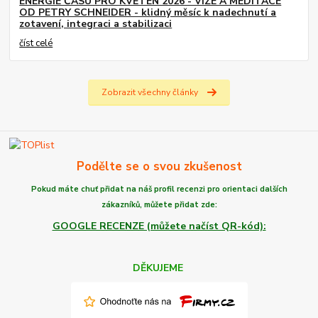
ENERGIE ČASU PRO KVĚTEN 2026 - VIZE A MEDITACE
OD PETRY SCHNEIDER - klidný měsíc k nadechnutí a
zotavení, integraci a stabilizaci
číst celé
Zobrazit všechny články
Podělte se o svou zkušenost
Pokud máte chuť
přidat na náš profil recenzi
pro orientaci dalších
zákazníků,
můžete
přidat zde:
GOOGLE RECENZE (můžete načíst QR-kód):
DĚKUJEME