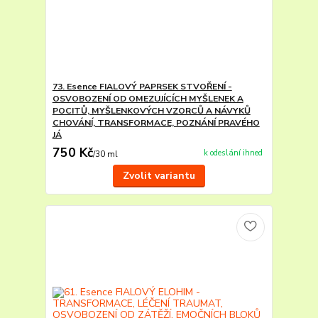
73. Esence FIALOVÝ PAPRSEK STVOŘENÍ -
OSVOBOZENÍ OD OMEZUJÍCÍCH MYŠLENEK A
POCITŮ, MYŠLENKOVÝCH VZORCŮ A NÁVYKŮ
CHOVÁNÍ, TRANSFORMACE, POZNÁNÍ PRAVÉHO
JÁ
750 Kč
k odeslání ihned
/
30 ml
Zvolit variantu