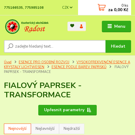
0
ks
CZK
775166535, 775985108
za
0,00 Kč
Menu
Hledat
Úvod
ESENCE PRO OSOBNÍ ROZVOJ
VYSOKOFREKVENČNÍ ESENCE A
KRYSTALY LICHTWESEN
ESENCE PODLE BAREV PAPRSKŮ
FIALOVÝ
PAPRSEK - TRANSFORMACE
FIALOVÝ PAPRSEK -
TRANSFORMACE
Upřesnit parametry
Nejnovější
Nejlevnější
Nejdražší