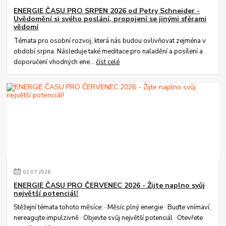
ENERGIE ČASU PRO SRPEN 2026 od Petry Schneider -
Uvědomění si svého poslání, propojení se jinými sférami
vědomí
Témata pro osobní rozvoj, která nás budou ovlivňovat zejména v
období srpna. Následuje také meditace pro naladění a posílení a
doporučení vhodných ene...
číst celé
02
.
07
.
2026
ENERGIE ČASU PRO ČERVENEC 2026 - Žijte naplno svůj
největší potenciál!
Stěžejní témata tohoto měsíce: · Měsíc plný energie · Buďte vnímaví,
nereagujte impulzivně · Objevte svůj největší potenciál · Otevřete