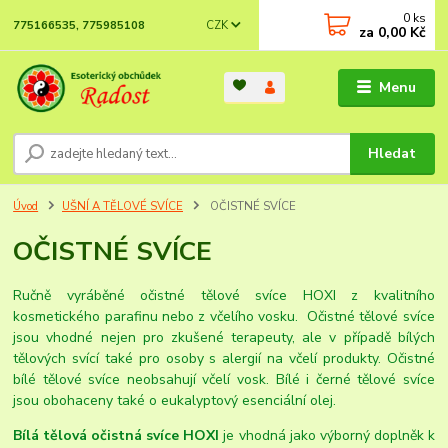
0
ks
CZK
775166535, 775985108
za
0,00 Kč
Menu
Hledat
Úvod
UŠNÍ A TĚLOVÉ SVÍCE
OČISTNÉ SVÍCE
OČISTNÉ SVÍCE
Ručně vyráběné očistné tělové svíce HOXI z kvalitního
kosmetického parafinu nebo z včelího vosku. Očistné tělové svíce
jsou vhodné nejen pro zkušené terapeuty, ale v případě bílých
tělových svící také pro osoby s alergií na včelí produkty. Očistné
bílé tělové svíce neobsahují včelí vosk. Bílé i černé tělové svíce
jsou obohaceny také o eukalyptový esenciální olej.
Bílá tělová očistná svíce HOXI
je vhodná jako výborný doplněk k