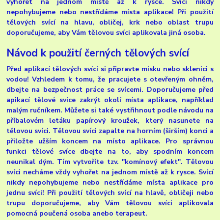
vyhořet na jednom místě až k rysce. Svící nikdy
nepohybujeme nebo nestřídáme místa aplikace! Při použití
tělových svící na hlavu, obličej, krk nebo oblast trupu
doporučujeme, aby Vám tělovou svíci aplikovala jiná osoba.
Návod k použití černých tělových svící
Před aplikací tělových svící si připravte misku nebo sklenici s
vodou! Vzhledem k tomu, že pracujete s otevřeným ohněm,
dbejte na bezpečnost práce se svícemi. Doporučujeme před
apikací tělové svíce zakrýt okolí místa aplikace, například
malým ručníkem. Můžete si také vystřihnout podle návodu na
příbalovém letáku papírový kroužek, který nasunete na
tělovou svíci. Tělovou svíci zapalte na horním (širším) konci a
přiložte užším koncem na místo aplikace. Pro správnou
funkci tělové svíce dbejte na to, aby spodním koncem
neunikal dým. Tím vytvoříte tzv. "komínový efekt". Tělovou
svíci necháme vždy vyhořet na jednom místě až k rysce. Svící
nikdy nepohybujeme nebo nestřídáme místa aplikace pro
jednu svíci! Při použití tělových svící na hlavě, obličeji nebo
trupu doporučujeme, aby Vám tělovou svíci aplikovala
pomocná poučená osoba anebo terapeut.