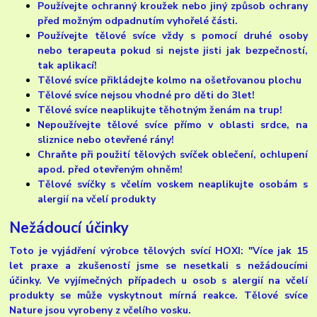
Používejte ochranný kroužek nebo jiný způsob ochrany
před možným odpadnutím vyhořelé části.
Používejte tělové svíce vždy s pomocí druhé osoby
nebo terapeuta pokud si nejste jisti jak bezpečností,
tak aplikací!
Tělové svíce přikládejte kolmo na ošetřovanou plochu
Tělové svíce nejsou vhodné pro děti do 3let!
Tělové svíce neaplikujte těhotným ženám na trup!
Nepoužívejte tělové svíce přímo v oblasti srdce, na
sliznice nebo otevřené rány!
Chraňte při použití tělových svíček oblečení, ochlupení
apod. před otevřeným ohněm!
Tělové svíčky s včelím voskem neaplikujte osobám s
alergií na včelí produkty
Nežádoucí účinky
Toto je vyjádření výrobce tělových svící HOXI: "Více jak 15
let praxe a zkušeností jsme se nesetkali s nežádoucími
účinky. Ve vyjímečných případech u osob s alergií na včelí
produkty se může vyskytnout mírná reakce. Tělové svíce
Nature jsou vyrobeny z včelího vosku.