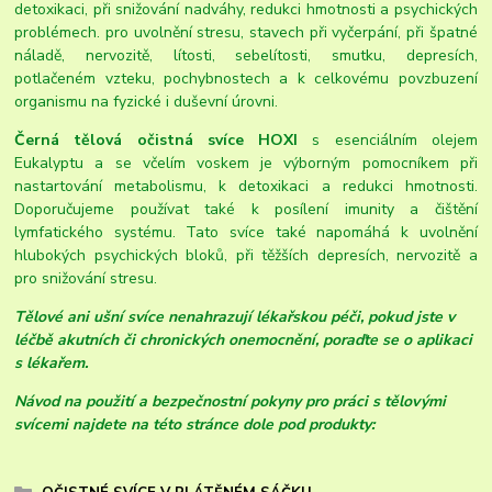
detoxikaci, při snižování nadváhy, redukci hmotnosti a psychických
problémech.
pro uvolnění stresu, stavech při vyčerpání, při špatné
náladě, nervozitě, lítosti, sebelítosti, smutku, depresích,
potlačeném vzteku, pochybnostech a k celkovému povzbuzení
organismu na fyzické i duševní úrovni.
Černá tělová očistná svíce HOXI
s esenciálním olejem
Eukalyptu a se včelím voskem je výborným pomocníkem při
nastartování metabolismu, k detoxikaci a redukci hmotnosti.
Doporučujeme používat také k posílení imunity a čištění
lymfatického systému. Tato svíce také
napomáhá k uvolnění
hlubokých psychických bloků, při těžších depresích, nervozitě a
pro snižování stresu.
Tělové ani ušní svíce nenahrazují lékařskou péči, pokud jste v
léčbě akutních či chronických onemocnění, poraďte se o aplikaci
s lékařem.
Návod na použití a bezpečnostní pokyny pro práci s tělovými
svícemi najdete na této stránce dole pod produkty: