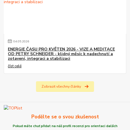
04
.
05
.
2026
ENERGIE ČASU PRO KVĚTEN 2026 - VIZE A MEDITACE
OD PETRY SCHNEIDER - klidný měsíc k nadechnutí a
zotavení, integraci a stabilizaci
číst celé
Zobrazit všechny články
Podělte se o svou zkušenost
Pokud máte chuť
přidat na náš profil recenzi
pro orientaci dalších