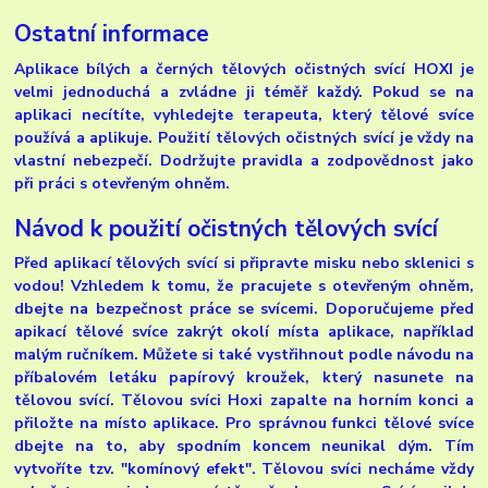
Ostatní informace
Aplikace bílých a černých tělových očistných svící HOXI je
velmi jednoduchá a zvládne ji téměř každý. Pokud se na
aplikaci necítíte, vyhledejte terapeuta, který tělové svíce
používá a aplikuje. Použití tělových očistných svící je vždy na
vlastní nebezpečí. Dodržujte pravidla a zodpovědnost jako
při práci s otevřeným ohněm.
Návod k použití očistných tělových svící
Před aplikací tělových svící si připravte misku nebo sklenici s
vodou! Vzhledem k tomu, že pracujete s otevřeným ohněm,
dbejte na bezpečnost práce se svícemi. Doporučujeme před
apikací tělové svíce zakrýt okolí místa aplikace, například
malým ručníkem. Můžete si také vystřihnout podle návodu na
příbalovém letáku papírový kroužek, který nasunete na
tělovou svící. Tělovou svíci Hoxi zapalte na horním konci a
přiložte na místo aplikace. Pro správnou funkci tělové svíce
dbejte na to, aby spodním koncem neunikal dým. Tím
vytvoříte tzv. "komínový efekt". Tělovou svíci necháme vždy