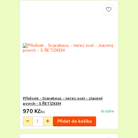
Přívěsek - Scarabeus - nerez ocel - zlacený
povrch - S ŘETÍZKEM
970 Kč
do týdne
/
ks
Přidat do košíku