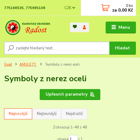
0
ks
CZK
775166535, 775985108
za
0,00 Kč
Menu
Hledat
Úvod
AMULETY
Symboly z nerez oceli
Symboly z nerez oceli
Upřesnit parametry
Nejnovější
Nejlevnější
Nejdražší
Zobrazuji 1-48 z 48
strana
z 1