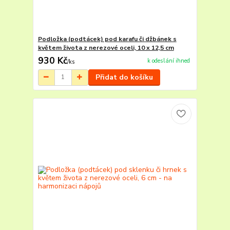
Podložka (podtácek) pod karafu či džbánek s
květem života z nerezové oceli, 10 x 12,5 cm
930 Kč
k odeslání ihned
/
ks
Přidat do košíku