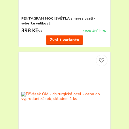
PENTAGRAM MOCI SVĚTLA z nerez oceli -
vyberte velikost
398 Kč
k odeslání ihned
/
ks
Zvolit variantu