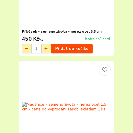
Přívěsek - semeno života - nerez ocel 3,5 cm
450 Kč
k odeslání ihned
/
ks
Přidat do košíku