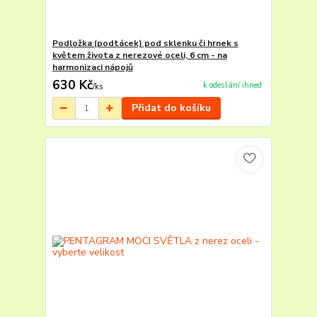
Podložka (podtácek) pod sklenku či hrnek s
květem života z nerezové oceli, 6 cm - na
harmonizaci nápojů
630 Kč
k odeslání ihned
/
ks
Přidat do košíku