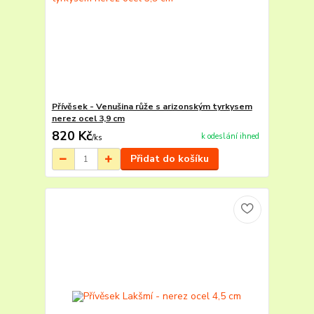
Přívěsek - Venušina růže s arizonským tyrkysem
nerez ocel 3,9 cm
820 Kč
k odeslání ihned
/
ks
Přidat do košíku