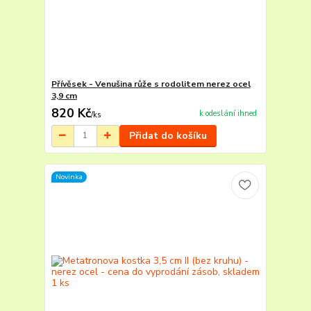
Přívěsek - Venušina růže s rodolitem nerez ocel
3,9 cm
820 Kč
k odeslání ihned
/
ks
Přidat do košíku
Novinka