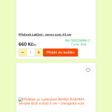
Přívěsek Lakšmí - nerez ocel 4,5 cm
NA OBJEDNÁNÍ (2 -
660 Kč
7 prac. dnů)
/
ks
Přidat do košíku