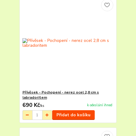
Přívěsek - Pochopení - nerez ocel 2,8 cm s
labradoritem
690 Kč
k odeslání ihned
/
ks
Přidat do košíku