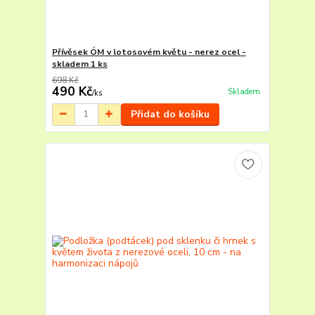
Přívěsek ÓM v lotosovém květu - nerez ocel -
skladem 1 ks
698 Kč
490 Kč
Skladem
/
ks
Přidat do košíku