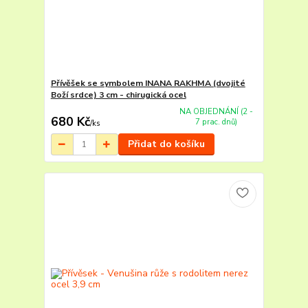
Přívěšek se symbolem INANA RAKHMA (dvojité
Boží srdce) 3 cm - chirugická ocel
NA OBJEDNÁNÍ (2 -
680 Kč
7 prac. dnů)
/
ks
Přidat do košíku