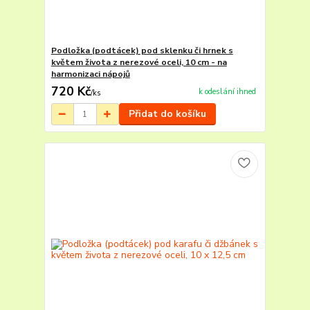
Podložka (podtácek) pod sklenku či hrnek s
květem života z nerezové oceli, 10 cm - na
harmonizaci nápojů
720 Kč
k odeslání ihned
/
ks
Přidat do košíku