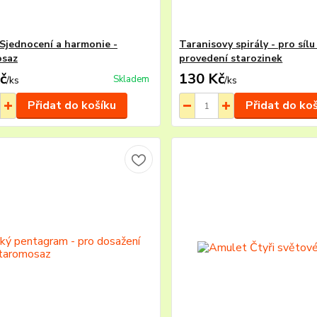
Sjednocení a harmonie -
Taranisovy spirály - pro sílu
osaz
provedení starozinek
č
130 Kč
Skladem
/
ks
/
ks
Přidat do košíku
Přidat do ko