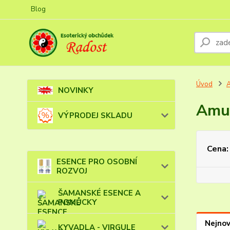
Blog
Úvod
NOVINKY
Amul
VÝPRODEJ SKLADU
Cena:
ESENCE PRO OSOBNÍ
ROZVOJ
ŠAMANSKÉ ESENCE A
POMŮCKY
Nejnov
KYVADLA - VIRGULE