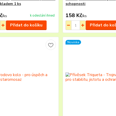
skladem 1 ks
schopnosti
č
158 Kč
k odeslání ihned
/
ks
/
ks
Přidat do košíku
Přidat do ko
Novinka