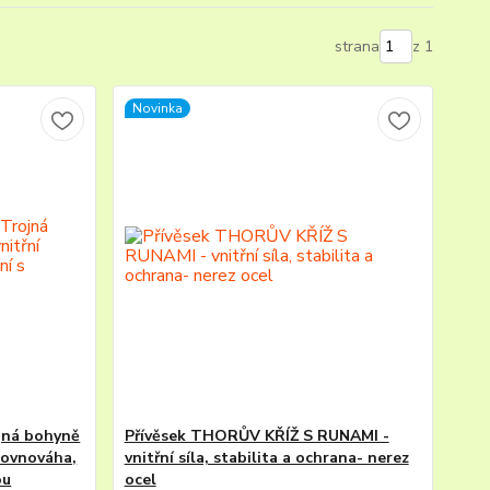
strana
z 1
Novinka
ojná bohyně
Přívěsek THORŮV KŘÍŽ S RUNAMI -
 rovnováha,
vnitřní síla, stabilita a ochrana- nerez
ou
ocel