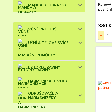
Runový 
MANDALY, OBRÁZKY
poznání
380 K
VŮNĚ PRO DUŠI
UŠNÍ A TĚLOVÉ SVÍCE
MASÁŽNÍ POMŮCKY
FYTOPOTRAVINY
HARMONIZACE VODY
ODRUŠOVAČE A
HARMONIZÉRY