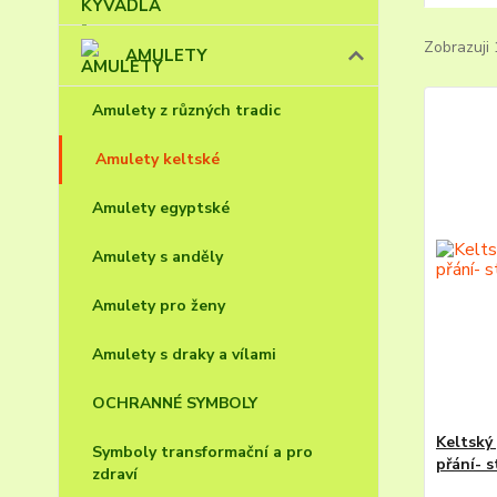
Zobrazuji 
AMULETY
Amulety z různých tradic
Amulety keltské
Amulety egyptské
Amulety s anděly
Amulety pro ženy
Amulety s draky a vílami
OCHRANNÉ SYMBOLY
Keltský
Symboly transformační a pro
přání- 
zdraví