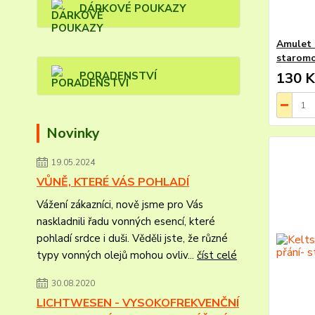
DÁRKOVÉ POUKAZY
Amulet 
starom
PORADENSTVÍ
130 K
Novinky
19.05.2024
VŮNĚ, KTERÉ VÁS POHLADÍ
Vážení zákazníci, nově jsme pro Vás
naskladnili řadu vonných esencí, které
pohladí srdce i duši. Věděli jste, že různé
typy vonných olejů mohou ovliv...
číst celé
30.08.2020
LICHTWESEN - VYSOKOFREKVENČNÍ