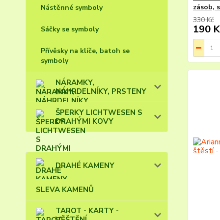
zásob, 
Nástěnné symboly
330 Kč
190 K
Sáčky se symboly
Přívěsky na klíče, batoh se
symboly
NÁRAMKY,
NÁHRDELNÍKY, PRSTENY
ŠPERKY LICHTWESEN S
DRAHÝMI KOVY
DRAHÉ KAMENY
SLEVA KAMENŮ
TAROT - KARTY -
VĚŠTĚNÍ