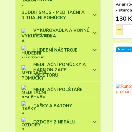
Arianro
- staro
BUDDHISMUS - MEDITAČNÍ A
RITUÁLNÍ POMŮCKY
130 K
VYKUŘOVADLA A VONNÉ
TYČINKY
Novinka
HUDEBNÍ NÁSTROJE
MEDITAČNÍ POMŮCKY A
HARMONIZACE
PROSTORU
MEDITAČNÍ POLŠTÁŘE
TAŠKY A BATOHY
OZDOBY Z NEPÁLU