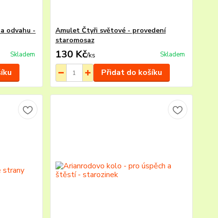
 a odvahu -
Amulet Čtyři světové - provedení
staromosaz
130 Kč
Skladem
Skladem
/
ks
šíku
Přidat do košíku