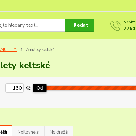
Nevíte
Hledat
7751
AMULETY
Amulety keltské
ety keltské
Kč
Od
ější
Nejlevnější
Nejdražší