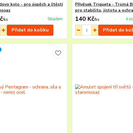
dovo kolo - pro úspěch a štěstí
Přívěsek Triqueta - Trojná 
mosaz
pro stabilitu, jistotu a ochr
č
140 Kč
Skladem
k o
/
ks
/
ks
Přidat do košíku
Přidat do ko