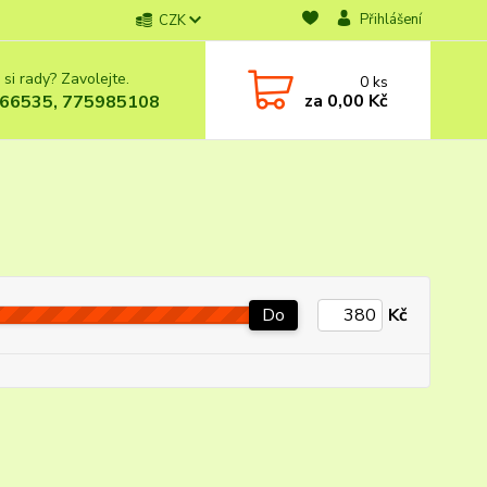
Přihlášení
CZK
 si rady? Zavolejte.
0
ks
za
0,00 Kč
66535, 775985108
Do
Kč