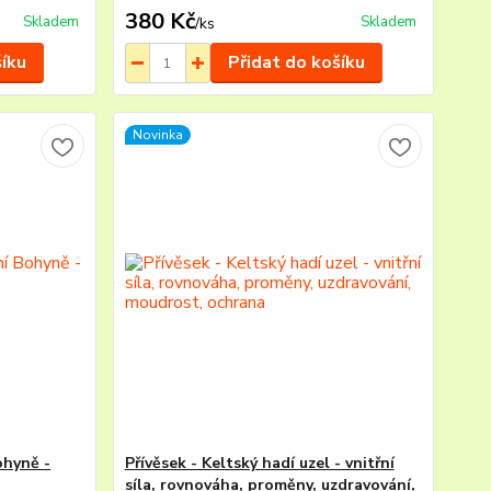
380 Kč
Skladem
Skladem
/
ks
šíku
Přidat do košíku
Novinka
ohyně -
Přívěsek - Keltský hadí uzel - vnitřní
síla, rovnováha, proměny, uzdravování,