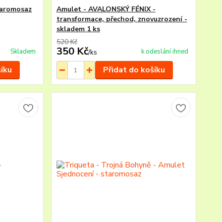
staromosaz
Amulet - AVALONSKÝ FÉNIX -
transformace, přechod, znovuzrození -
skladem 1 ks
520 Kč
350 Kč
Skladem
k odeslání ihned
/
ks
šíku
Přidat do košíku