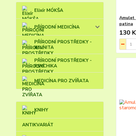
Elixír MÓKŠA
Amulet 
patina
PŘÍRODNÍ MEDICÍNA
130 K
PŘÍRODNÍ PROSTŘEDKY -
IMUNITA
PŘÍRODNÍ PROSTŘEDKY -
PSYCHIKA
MEDICÍNA PRO ZVÍŘATA
KNIHY
ANTIKVARIÁT