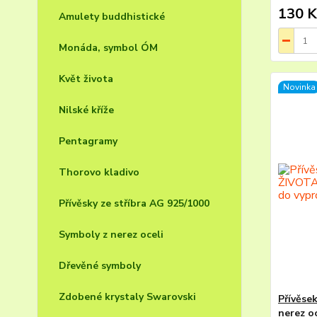
130 K
Amulety buddhistické
Monáda, symbol ÓM
Květ života
Novinka
Nilské kříže
Pentagramy
Thorovo kladivo
Přívěsky ze stříbra AG 925/1000
Symboly z nerez oceli
Dřevěné symboly
Zdobené krystaly Swarovski
Přívěs
nerez o