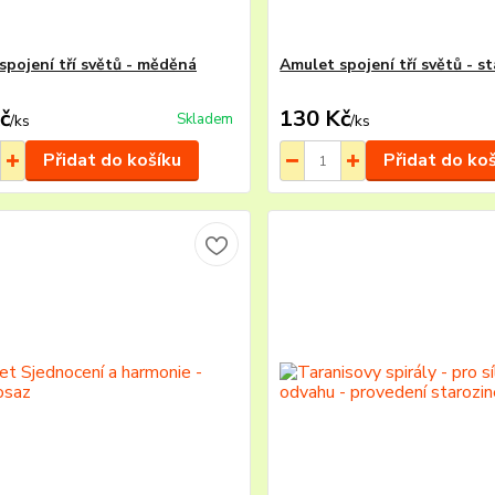
spojení tří světů - měděná
Amulet spojení tří světů - s
č
130 Kč
Skladem
/
ks
/
ks
Přidat do košíku
Přidat do ko