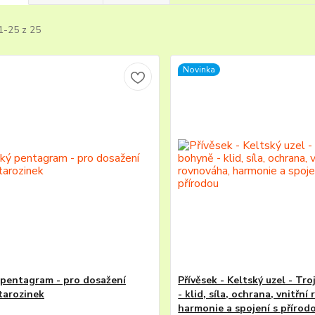
1-25 z 25
Novinka
 pentagram - pro dosažení
Přívěsek - Keltský uzel - Tr
starozinek
- klid, síla, ochrana, vnitřní
harmonie a spojení s přírod