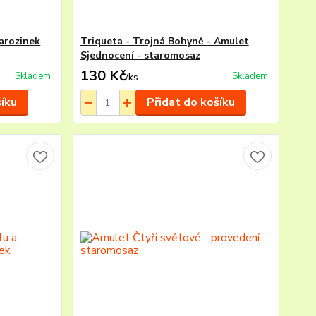
tarozinek
Triqueta - Trojná Bohyně - Amulet
Sjednocení - staromosaz
130 Kč
Skladem
Skladem
/
ks
šíku
Přidat do košíku