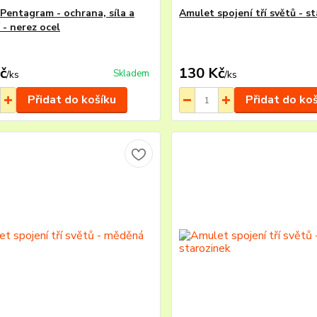
Pentagram - ochrana, síla a
Amulet spojení tří světů - 
 - nerez ocel
č
130 Kč
Skladem
/
ks
/
ks
Přidat do košíku
Přidat do ko