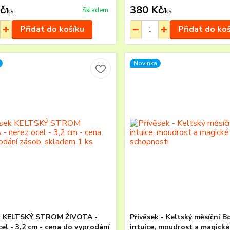
č
380 Kč
Skladem
/
ks
/
ks
Přidat do košíku
Přidat do ko
Novinka
ek KELTSKÝ STROM ŽIVOTA -
Přívěsek - Keltský měsíční B
cel - 3,2 cm - cena do vyprodání
intuice, moudrost a magické