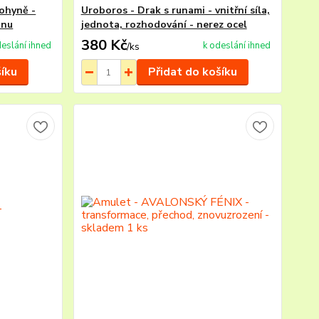
Bohyně -
Uroboros - Drak s runami - vnitřní síla,
anu
jednota, rozhodování - nerez ocel
380 Kč
deslání ihned
k odeslání ihned
/
ks
šíku
Přidat do košíku