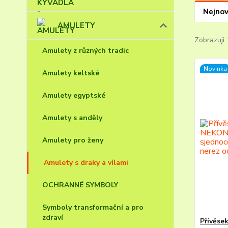
Nejnov
AMULETY
Zobrazuji 
Amulety z různých tradic
Novinka
Amulety keltské
Amulety egyptské
Amulety s anděly
Amulety pro ženy
Amulety s draky a vílami
OCHRANNÉ SYMBOLY
Symboly transformační a pro
zdraví
Přívěs