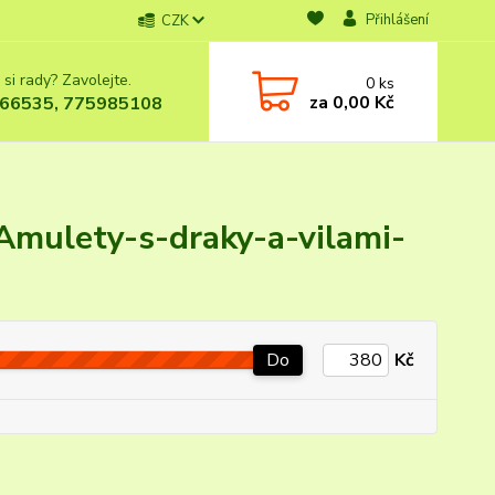
Přihlášení
CZK
 si rady? Zavolejte.
0
ks
za
0,00 Kč
66535, 775985108
Amulety-s-draky-a-vilami-
Do
Kč