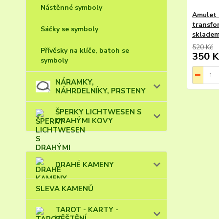
Nástěnné symboly
Amulet 
transfo
Sáčky se symboly
skladem
520 Kč
Přívěsky na klíče, batoh se
350 K
symboly
NÁRAMKY,
NÁHRDELNÍKY, PRSTENY
ŠPERKY LICHTWESEN S
DRAHÝMI KOVY
DRAHÉ KAMENY
SLEVA KAMENŮ
TAROT - KARTY -
VĚŠTĚNÍ