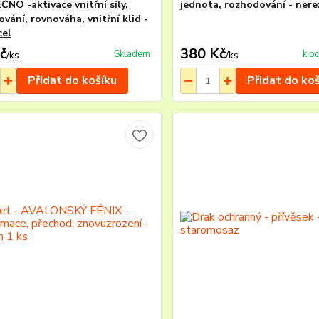
NO -aktivace vnitřní síly,
jednota, rozhodování - nere
vání, rovnováha, vnitřní klid -
cel
č
380 Kč
Skladem
k o
/
ks
/
ks
Přidat do košíku
Přidat do ko