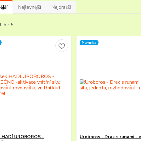
ější
Nejlevnější
Nejdražší
1-5 z 5
Novinka
ek HADÍ UROBOROS -
Uroboros - Drak s runami - vn