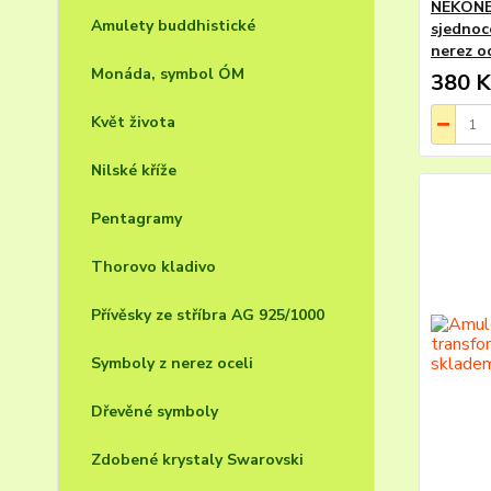
NEKONEČ
Amulety buddhistické
sjednoco
nerez o
Monáda, symbol ÓM
380 K
Květ života
Nilské kříže
Pentagramy
Thorovo kladivo
Přívěsky ze stříbra AG 925/1000
Symboly z nerez oceli
Dřevěné symboly
Zdobené krystaly Swarovski