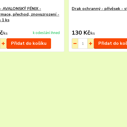
- AVALONSKÝ FÉNIX -
Drak ochranný - přívěsek - 
rmace, přechod, znovuzrození -
 1 ks
č
130 Kč
k odeslání ihned
/
ks
/
ks
Přidat do košíku
Přidat do ko