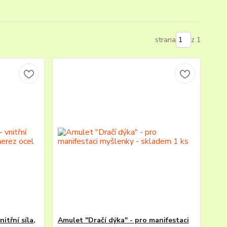
strana
z 1
itřní síla,
Amulet "Dračí dýka" - pro manifestaci