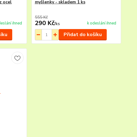
z ocel
myšlenky - skladem 1 ks
555 Kč
290 Kč
deslání ihned
k odeslání ihned
/
ks
šíku
Přidat do košíku