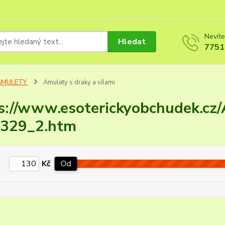
Nevíte
Hledat
7751
AMULETY
Amulety s draky a vílami
s://www.esoterickyobchudek.cz/
_329_2.htm
Kč
Od