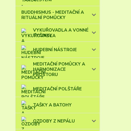
BUDDHISMUS - MEDITAČNÍ A
RITUÁLNÍ POMŮCKY
VYKUŘOVADLA A VONNÉ
TYČINKY
HUDEBNÍ NÁSTROJE
MEDITAČNÍ POMŮCKY A
HARMONIZACE
PROSTORU
MEDITAČNÍ POLŠTÁŘE
TAŠKY A BATOHY
OZDOBY Z NEPÁLU