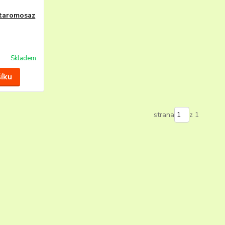
staromosaz
Skladem
šíku
strana
z 1