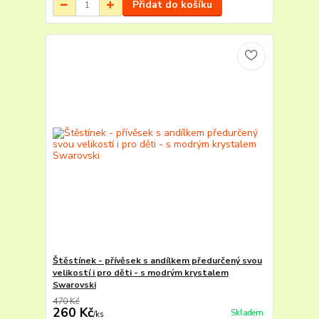
Přidat do košíku
Štěstínek - přívěsek s andílkem předurčený svou
velikostí i pro děti - s modrým krystalem
Swarovski
470 Kč
260 Kč
Skladem
/
ks