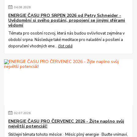
04
.
08
.
2026
ENERGIE ČASU PRO SRPEN 2026 od Petry Schneider -
Uvědomění si svého poslání, propojení se jinými sférami
vědomí
Témata pro osobní rozvoj, která nás budou ovlivňovat zejména v
období srpna. Následuje také meditace pro naladění a posílení a
doporučení vhodných ene...
číst celé
02
.
07
.
2026
ENERGIE ČASU PRO ČERVENEC 2026 - Žijte naplno svůj
největší potenciál!
Stěžejní témata tohoto měsíce: · Měsíc plný energie · Buďte vnímaví,