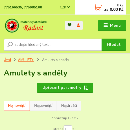
0
ks
CZK
775166535, 775985108
za
0,00 Kč
Menu
Hledat
Úvod
AMULETY
Amulety s anděly
Amulety s anděly
Upřesnit parametry
Nejnovější
Nejlevnější
Nejdražší
Zobrazuji 1-2 z 2
strana
z 1