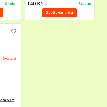
140 Kč
Skladem
Skladem
/
ks
Zvolit variantu
vota 5 cm