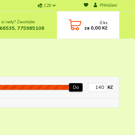
Přihlášení
CZK
 si rady? Zavolejte.
0
ks
za
0,00 Kč
66535, 775985108
Do
Kč