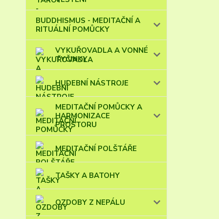
BUDDHISMUS - MEDITAČNÍ A
RITUÁLNÍ POMŮCKY
VYKUŘOVADLA A VONNÉ
TYČINKY
HUDEBNÍ NÁSTROJE
MEDITAČNÍ POMŮCKY A
HARMONIZACE
PROSTORU
MEDITAČNÍ POLŠTÁŘE
TAŠKY A BATOHY
OZDOBY Z NEPÁLU