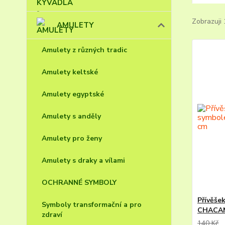
Zobrazuji 
AMULETY
Amulety z různých tradic
Amulety keltské
Amulety egyptské
Amulety s anděly
Amulety pro ženy
Amulety s draky a vílami
OCHRANNÉ SYMBOLY
Přívěše
Symboly transformační a pro
CHACANA
zdraví
140 Kč