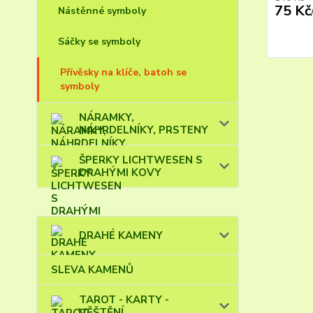
75 Kč
Nástěnné symboly
Sáčky se symboly
Přívěsky na klíče, batoh se
symboly
NÁRAMKY,
NÁHRDELNÍKY, PRSTENY
ŠPERKY LICHTWESEN S
DRAHÝMI KOVY
DRAHÉ KAMENY
SLEVA KAMENŮ
TAROT - KARTY -
VĚŠTĚNÍ