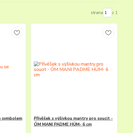
strana
z 1
se symbolem
Přívěšek s výšivkou mantry pro soucit -
ÓM MANI PADME HÚM- 6 cm