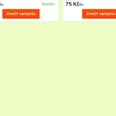
75 Kč
Skladem
/
ks
/
ks
Zvolit variantu
Zvolit variantu