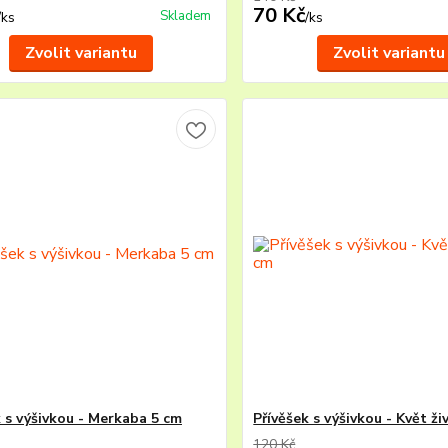
70 Kč
Skladem
/
ks
/
ks
Zvolit variantu
Zvolit variantu
k s výšivkou - Merkaba 5 cm
Přívěšek s výšivkou - Květ ži
120 Kč