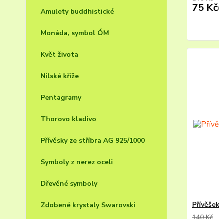
75 Kč
Amulety buddhistické
Monáda, symbol ÓM
Květ života
Nilské kříže
Pentagramy
Thorovo kladivo
Přívěsky ze stříbra AG 925/1000
Symboly z nerez oceli
Dřevěné symboly
Přívěše
Zdobené krystaly Swarovski
140 Kč