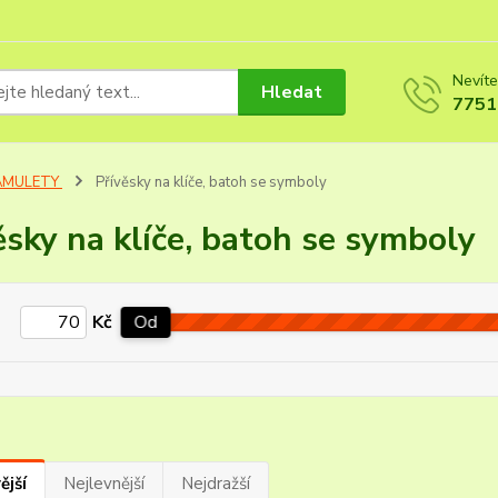
Nevíte
Hledat
7751
AMULETY
Přívěsky na klíče, batoh se symboly
ěsky na klíče, batoh se symboly
Kč
Od
ější
Nejlevnější
Nejdražší