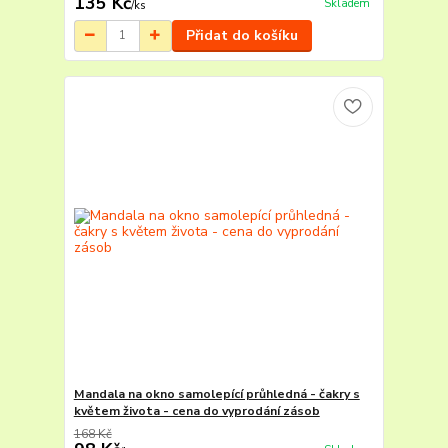
135 Kč
Skladem
/
ks
Přidat do košíku
Mandala na okno samolepící průhledná - čakry s
květem života - cena do vyprodání zásob
168 Kč