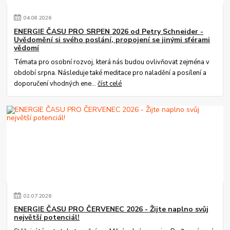
04
.
08
.
2026
ENERGIE ČASU PRO SRPEN 2026 od Petry Schneider -
Uvědomění si svého poslání, propojení se jinými sférami
vědomí
Témata pro osobní rozvoj, která nás budou ovlivňovat zejména v
období srpna. Následuje také meditace pro naladění a posílení a
doporučení vhodných ene...
číst celé
02
.
07
.
2026
ENERGIE ČASU PRO ČERVENEC 2026 - Žijte naplno svůj
největší potenciál!