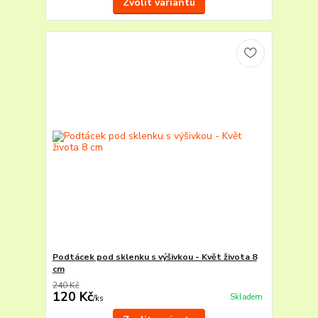
Zvolit variantu
Podtácek pod sklenku s výšivkou - Květ života 8
cm
240 Kč
120 Kč
Skladem
/
ks