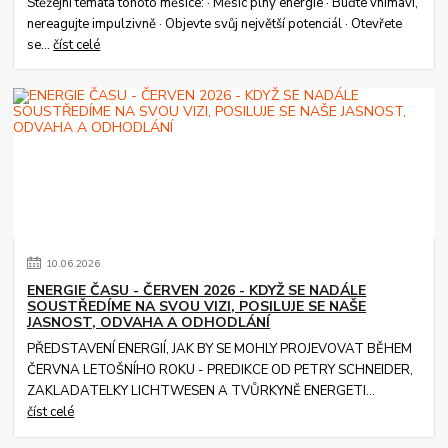
Stěžejní témata tohoto měsíce: · Měsíc plný energie · Buďte vnímaví,
nereagujte impulzivně · Objevte svůj největší potenciál · Otevřete
se...
číst celé
10
.
06
.
2026
ENERGIE ČASU - ČERVEN 2026 - KDYŽ SE NADÁLE
SOUSTŘEDÍME NA SVOU VIZI, POSILUJE SE NAŠE
JASNOST, ODVAHA A ODHODLÁNÍ
PŘEDSTAVENÍ ENERGIÍ, JAK BY SE MOHLY PROJEVOVAT BĚHEM
ČERVNA LETOŠNÍHO ROKU - PREDIKCE OD PETRY SCHNEIDER,
ZAKLADATELKY LICHTWESEN A TVŮRKYNĚ ENERGETI...
číst celé