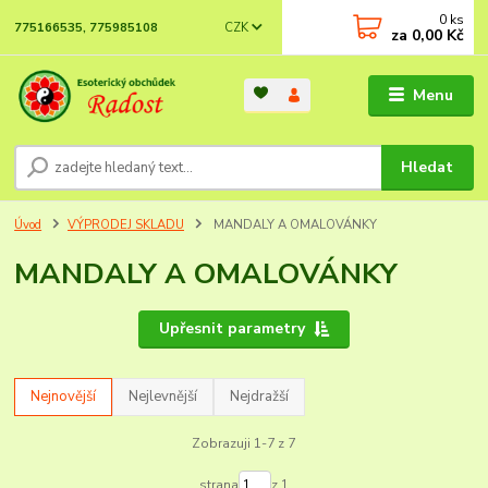
0
ks
CZK
775166535, 775985108
za
0,00 Kč
Menu
Hledat
Úvod
VÝPRODEJ SKLADU
MANDALY A OMALOVÁNKY
MANDALY A OMALOVÁNKY
Upřesnit parametry
Nejnovější
Nejlevnější
Nejdražší
Zobrazuji 1-7 z 7
strana
z 1