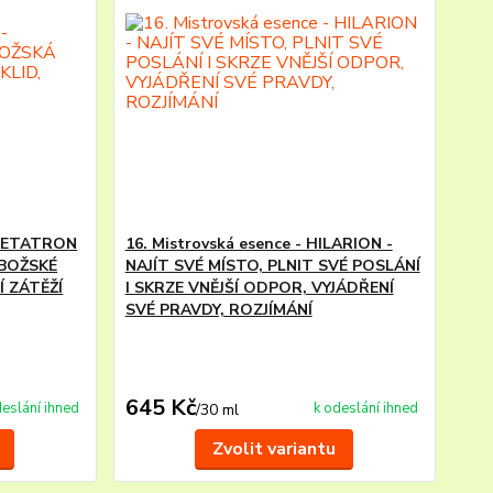
- METATRON
16. Mistrovská esence - HILARION -
 BOŽSKÉ
NAJÍT SVÉ MÍSTO, PLNIT SVÉ POSLÁNÍ
Í ZÁTĚŽÍ
I SKRZE VNĚJŠÍ ODPOR, VYJÁDŘENÍ
SVÉ PRAVDY, ROZJÍMÁNÍ
645 Kč
deslání ihned
k odeslání ihned
/
30 ml
Zvolit variantu