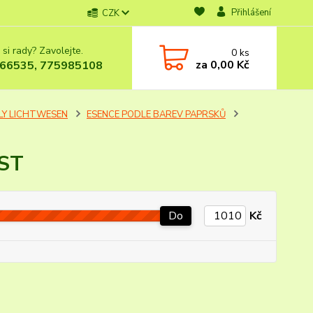
Přihlášení
CZK
 si rady? Zavolejte.
0
ks
za
0,00 Kč
66535, 775985108
LY LICHTWESEN
ESENCE PODLE BAREV PAPRSKŮ
ST
Do
Kč