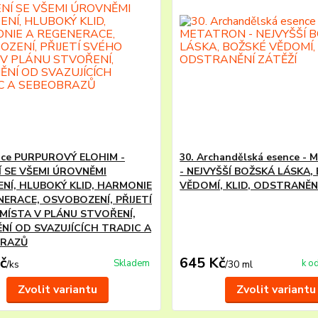
ence PURPUROVÝ ELOHIM -
30. Archandělská esence 
Í SE VŠEMI ÚROVNĚMI
- NEJVYŠŠÍ BOŽSKÁ LÁSKA,
NÍ, HLUBOKÝ KLID, HARMONIE
VĚDOMÍ, KLID, ODSTRANĚN
NERACE, OSVOBOZENÍ, PŘIJETÍ
MÍSTA V PLÁNU STVOŘENÍ,
NÍ OD SVAZUJÍCÍCH TRADIC A
BRAZŮ
č
645 Kč
Skladem
k o
/
ks
/
30 ml
Zvolit variantu
Zvolit variantu