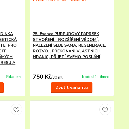
RDINKA
75. Esence PURPUROVÝ PAPRSEK
RGETICKÁ
STVOŘENÍ - ROZŠÍŘENÍ VĚDOMÍ,
TE, PRO
NALEZENÍ SEBE SAMA, REGENERACE,
CIT
ROZVOJ, PŘEKONÁNÍ VLASTNÍCH
NÁMÝCH
HRANIC, PŘIJETÍ SVÉHO POSLÁNÍ
TRESU A
750 Kč
Skladem
k odeslání ihned
/
30 ml
Zvolit variantu