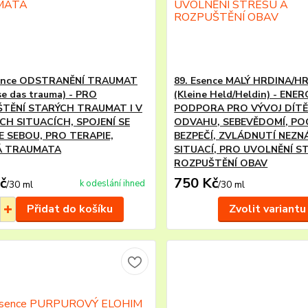
sence ODSTRANĚNÍ TRAUMAT
89. Esence MALÝ HRDINA/H
sse das trauma) - PRO
(Kleine Held/Heldin) - ENE
TĚNÍ STARÝCH TRAUMAT I V
PODPORA PRO VÝVOJ DÍTĚ
CH SITUACÍCH, SPOJENÍ SE
ODVAHU, SEBEVĚDOMÍ, PO
E SEBOU, PRO TERAPIE,
BEZPEČÍ, ZVLÁDNUTÍ NEZ
Á TRAUMATA
SITUACÍ, PRO UVOLNĚNÍ S
ROZPUŠTĚNÍ OBAV
č
750 Kč
k odeslání ihned
/
30 ml
/
30 ml
Přidat do košíku
Zvolit variantu