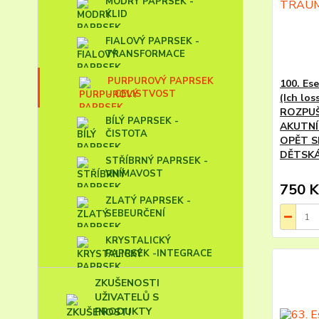
MODRÝ PAPRSEK -
KLID
FIALOVÝ PAPRSEK -
TRANSFORMACE
PURPUROVÝ PAPRSEK
100. E
- CELISTVOST
(Ich lo
ROZPUŠ
BÍLÝ PAPRSEK -
AKUTNÍ
ČISTOTA
OPĚT S
DĚTSK
STŘÍBRNÝ PAPRSEK -
VNÍMAVOST
750 K
ZLATÝ PAPRSEK -
SEBEURČENÍ
KRYSTALICKÝ
PAPRSEK -INTEGRACE
ZKUŠENOSTI
UŽIVATELŮ S
PRODUKTY