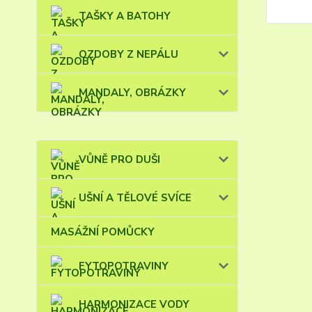
TAŠKY A BATOHY
OZDOBY Z NEPÁLU
MANDALY, OBRÁZKY
VŮNĚ PRO DUŠI
UŠNÍ A TĚLOVÉ SVÍCE
MASÁŽNÍ POMŮCKY
FYTOPOTRAVINY
HARMONIZACE VODY