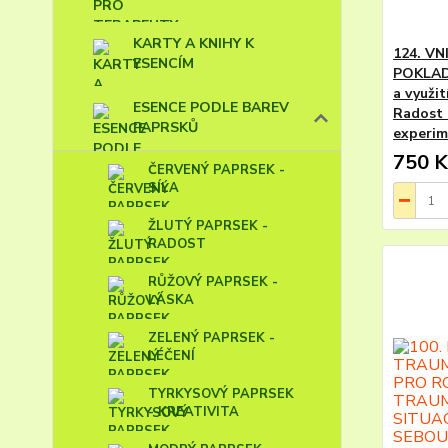
KARTY A KNIHY K
124. V
ESENCÍM
POKLAD 
a využit
ESENCE PODLE BAREV
Radost 
PAPRSKŮ
experim
750 K
ČERVENÝ PAPRSEK -
SÍLA
ŽLUTÝ PAPRSEK -
RADOST
RŮŽOVÝ PAPRSEK -
LÁSKA
ZELENÝ PAPRSEK -
LÉČENÍ
TYRKYSOVÝ PAPRSEK
- KREATIVITA