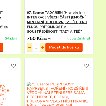
I"
97. Esence TADY JSEM (Hier bin Ich) -
u
INTEGRACE VŠECH ČÁSTÍ (EMOČNÍ,
MENTÁLNÍ, DUCHOVNÍ) V TĚLE, PRO
n" do
PLNOU PŘÍTOMNOST A
SOUSTŘEDĚNOST "TADY A TEĎ"
750 Kč
Skladem
k odeslání ihned
/
30 ml
Přidat do košíku