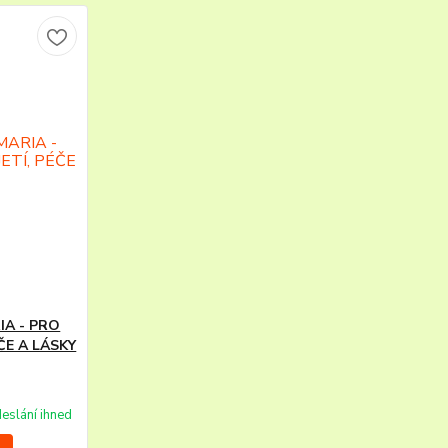
RIA - PRO
ÉČE A LÁSKY
deslání ihned