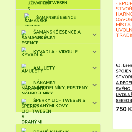
LICHTWESEN
ŠAMANSKÉ ESENCE
ŠAMANSKÉ ESENCE A
POMŮCKY
KYVADLA - VIRGULE
63. Es
AMULETY
SPOJEN
STVOŘE
NÁRAMKY,
A REGE
NÁHRDELNÍKY, PRSTENY
SVÉHO 
UVOLNĚ
ŠPERKY LICHTWESEN S
SEBEO
DRAHÝMI KOVY
750 K