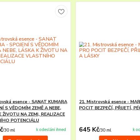
rovská esence - SANAT KUMARA
21. Mistrovská esence - MA
NÍ S VĚDOMÍM ZEMĚ A NEBE,
POCIT BEZPEČÍ, PŘIJETÍ, P
K ŽIVOTU NA ZEMI, REALIZACE
ÍHO POTENCIÁLU
č
645 Kč
k odeslání ihned
k o
/
30 ml
/
30 ml