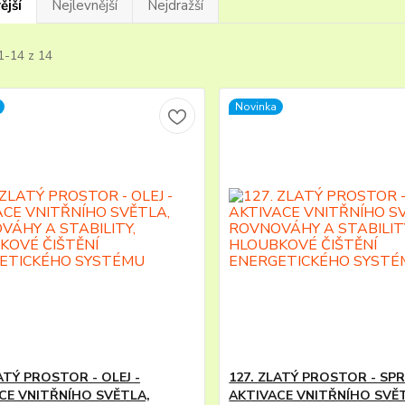
ější
Nejlevnější
Nejdražší
1-14 z 14
Novinka
ATÝ PROSTOR - OLEJ -
127. ZLATÝ PROSTOR - SPRE
CE VNITŘNÍHO SVĚTLA,
AKTIVACE VNITŘNÍHO SVĚ