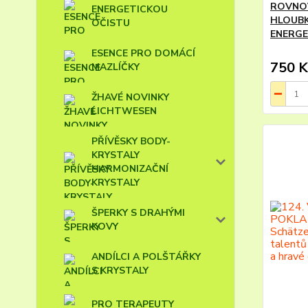
ROVNOV
ENERGETICKOU
HLOUBK
OČISTU
ENERGE
ESENCE PRO DOMÁCÍ
750 K
MAZLÍČKY
ŽHAVÉ NOVINKY
LICHTWESEN
PŘÍVĚSKY BODY-
KRYSTALY
HARMONIZAČNÍ
KRYSTALY
ŠPERKY S DRAHÝMI
KOVY
ANDÍLCI A POLŠTÁŘKY
S KRYSTALY
PRO TERAPEUTY