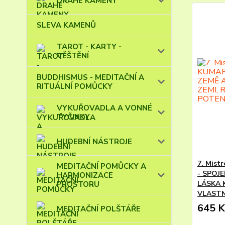
DRAHÉ KAMENY
SLEVA KAMENŮ
TAROT - KARTY -
VĚŠTĚNÍ
BUDDHISMUS - MEDITAČNÍ A
RITUÁLNÍ POMŮCKY
VYKUŘOVADLA A VONNÉ
TYČINKY
HUDEBNÍ NÁSTROJE
7. Mist
MEDITAČNÍ POMŮCKY A
- SPOJE
HARMONIZACE
LÁSKA 
PROSTORU
VLASTN
645 K
MEDITAČNÍ POLŠTÁŘE