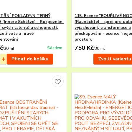
NITŘNÍ POKLADY/NITERNÝ
115. Esence "BOUŘLIVÉ NOC
(Innere Schätze) - Rozpoznání
(Raunächte) - sprej pro dob
í svých talentů a schopností,
vyjasňování, transformace a
ze života a hravé
přeskupování - esence "neje
entování
prostoru
č
750 Kč
Skladem
/
30 ml
/
30 ml
Přidat do košíku
Zvolit variantu