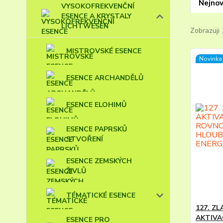
Nejnov
VYSOKOFREKVENČNÍ
ESENCE A KRYSTALY
LICHTWESEN
Zobrazuji 
MISTROVSKÉ ESENCE
Novinka
ESENCE ARCHANDĚLŮ
ESENCE ELOHIMŮ
ESENCE PAPRSKŮ
STVOŘENÍ
ESENCE ZEMSKÝCH
ŽIVLŮ
TÉMATICKÉ ESENCE
127. ZL
AKTIVA
ESENCE PRO