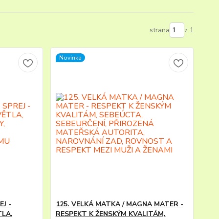
strana
z 1
Novinka
J -
125. VELKÁ MATKA / MAGNA MATER -
TLA,
RESPEKT K ŽENSKÝM KVALITÁM,