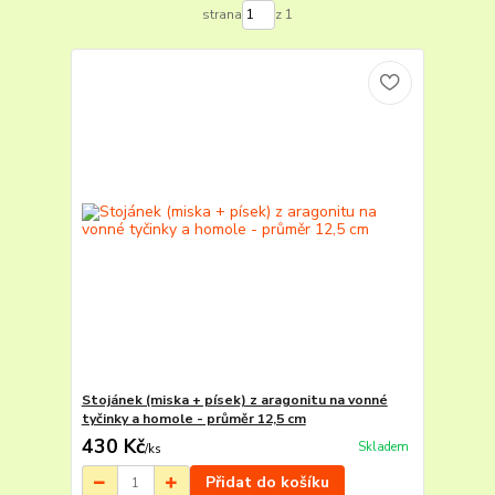
strana
z 1
Stojánek (miska + písek) z aragonitu na vonné
tyčinky a homole - průměr 12,5 cm
430 Kč
Skladem
/
ks
Přidat do košíku