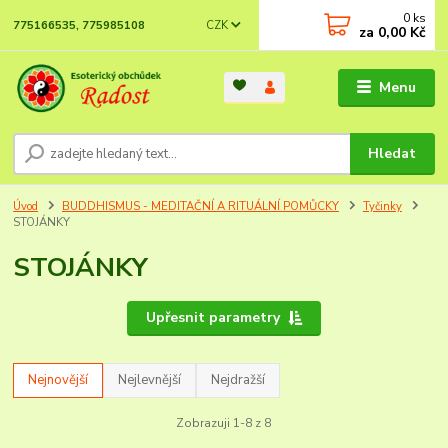
0
ks
CZK
775166535, 775985108
za
0,00 Kč
Menu
Hledat
Úvod
BUDDHISMUS - MEDITAČNÍ A RITUÁLNÍ POMŮCKY
Tyčinky
STOJÁNKY
STOJÁNKY
Upřesnit parametry
Nejnovější
Nejlevnější
Nejdražší
Zobrazuji 1-8 z 8