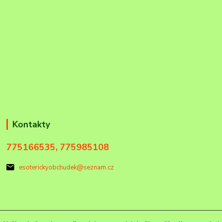
Kontakty
775166535, 775985108
esoterickyobchudek@seznam.cz