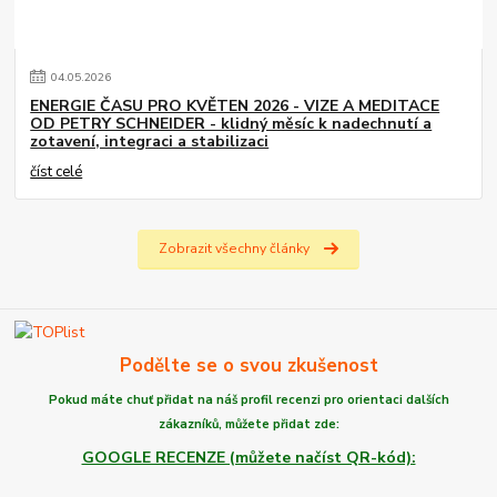
04
.
05
.
2026
ENERGIE ČASU PRO KVĚTEN 2026 - VIZE A MEDITACE
OD PETRY SCHNEIDER - klidný měsíc k nadechnutí a
zotavení, integraci a stabilizaci
číst celé
Zobrazit všechny články
Podělte se o svou zkušenost
Pokud máte chuť
přidat na náš profil recenzi
pro orientaci dalších
zákazníků,
můžete
přidat zde:
GOOGLE RECENZE (můžete načíst QR-kód):