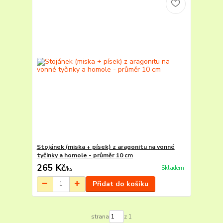
Stojánek (miska + písek) z aragonitu na vonné
tyčinky a homole - průměr 10 cm
265 Kč
Skladem
/
ks
Přidat do košíku
strana
z 1