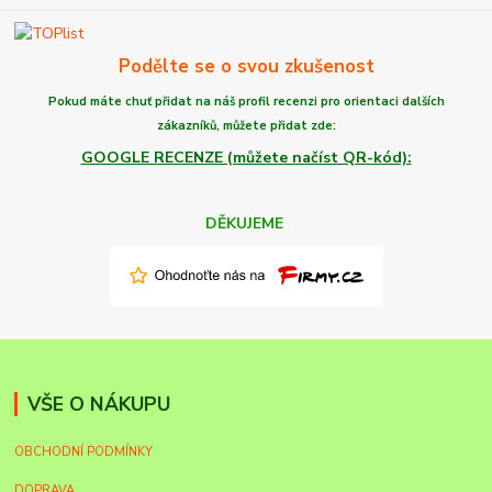
Podělte se o svou zkušenost
Pokud máte chuť
přidat na náš profil recenzi
pro orientaci dalších
zákazníků,
můžete
přidat zde:
GOOGLE RECENZE (můžete načíst QR-kód):
DĚKUJEME
VŠE O NÁKUPU
OBCHODNÍ PODMÍNKY
DOPRAVA