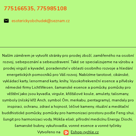
775166535, 775985108
esoterickyobchudek@seznam.cz
Naším záměrem je vytvořit stránky pro prodej zboží, zaměřeného na osobní
rozvoj, sebepoznání a sebeuzdravení. Také se specializujeme na výrobu a
prodej virgulí a kyvadel, poradenství v oblasti osobního rozvoje a hledání
energetických pomocníků pro Váš rozvoj. Nabízíme tarotové, cikánské,
vykládací karty, lenormand karty, knihy, Vysokofrekvenční esence a přívěsky
německé firmy LichtWesen, šamanské esence a pomůcky, pomůcky pro
věštění jako jsou kyvadla, virgule, křišťálové koule, amulety, talismany,
symboly (nilský kříž Anch, symbol Óm, merkabu, pentagramy), mandaly pro
inspiraci, ochranu, zdraví a hojnost, léčivé kameny, rituální a meditační
buddhistické pomůcky, pomůcky pro harmonizaci prostoru podle Feng shui,
šungit pro harmonizaci vody, Mókša elixír, přírodní medicínu Energy, Diochi,
šamanské bubny, vykuřovadla, vonné esence a vonné tyčinky.
Vytvořeno na
Eshop-rychle.cz