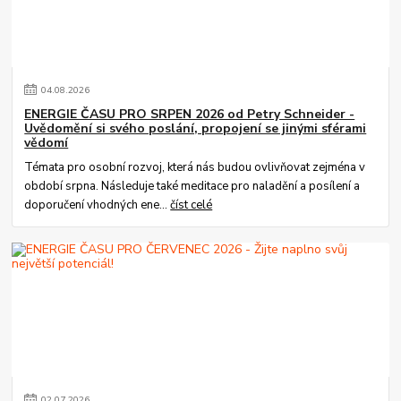
04
.
08
.
2026
ENERGIE ČASU PRO SRPEN 2026 od Petry Schneider -
Uvědomění si svého poslání, propojení se jinými sférami
vědomí
Témata pro osobní rozvoj, která nás budou ovlivňovat zejména v
období srpna. Následuje také meditace pro naladění a posílení a
doporučení vhodných ene...
číst celé
02
.
07
.
2026