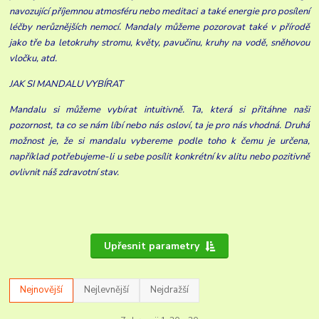
navozující příjemnou atmosféru nebo meditaci a také energie pro posílení
léčby nerůznějších nemocí. Mandaly můžeme pozorovat také v přírodě
jako tře ba letokruhy stromu, květy, pavučinu, kruhy na vodě, sněhovou
vločku, atd.
JAK SI MANDALU VYBÍRAT
Mandalu si můžeme vybírat intuitivně. Ta, která si přitáhne naši
pozornost, ta co se nám líbí nebo nás osloví, ta je pro nás vhodná. Druhá
možnost je, že si mandalu vybereme podle toho k čemu je určena,
například potřebujeme-li u sebe posílit konkrétní kv alitu nebo pozitivně
ovlivnit náš zdravotní stav.
Upřesnit parametry
Nejnovější
Nejlevnější
Nejdražší