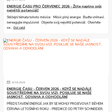
ENERGIE ČASU PRO ČERVENEC 2026 - Žijte naplno svůj
největší potenciál!
Stěžejní témata tohoto měsíce: · Měsíc plný energie · Buďte vnímaví,
nereagujte impulzivně · Objevte svůj největší potenciál · Otevřete
se...
číst celé
10
.
06
.
2026
ENERGIE ČASU - ČERVEN 2026 - KDYŽ SE NADÁLE
SOUSTŘEDÍME NA SVOU VIZI, POSILUJE SE NAŠE
JASNOST, ODVAHA A ODHODLÁNÍ
PŘEDSTAVENÍ ENERGIÍ, JAK BY SE MOHLY PROJEVOVAT BĚHEM
ČERVNA LETOŠNÍHO ROKU - PREDIKCE OD PETRY SCHNEIDER,