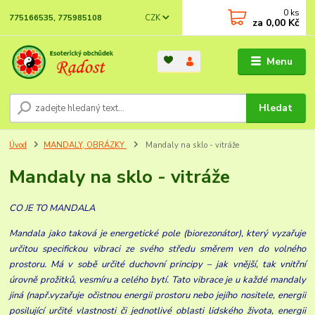
0
ks
CZK
775166535, 775985108
za
0,00 Kč
Menu
Hledat
Úvod
MANDALY, OBRÁZKY
Mandaly na sklo - vitráže
Mandaly na sklo - vitráže
CO JE TO MANDALA
Mandala jako taková je energetické pole (biorezonátor), který vyzařuje
určitou specifickou vibraci ze svého středu směrem ven do volného
prostoru. Má v sobě určité duchovní principy – jak vnější, tak vnitřní
úrovně prožitků, vesmíru a celého bytí. Tato vibrace je u každé mandaly
jiná (např.vyzařuje očistnou energii prostoru nebo jejího nositele, energii
posilující určité vlastnosti či jednotlivé oblasti lidského života, energii