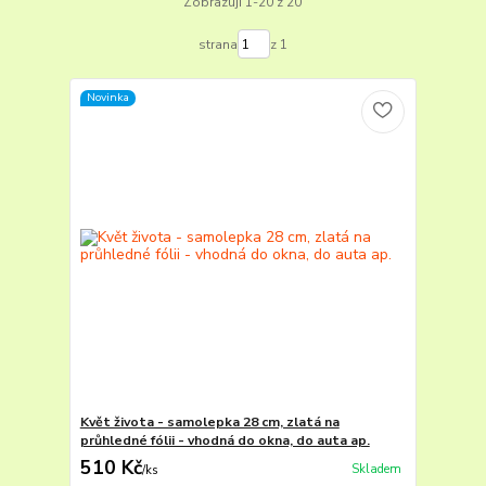
Zobrazuji 1-20 z 20
strana
z 1
Novinka
Květ života - samolepka 28 cm, zlatá na
průhledné fólii - vhodná do okna, do auta ap.
510 Kč
Skladem
/
ks