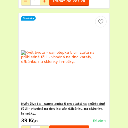
Přidat do košíku
Novinka
Květ života - samolepka 5 cm zlatá na průhledné
fólii - vhodná na dno karafy, džbánku, na sklenky,
hrnečky..
39 Kč
Skladem
/
ks