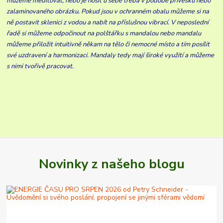
můžeme meditovat, nebo je nosit u sebe třeba v podobě přívěsku nebo
zalaminovaného obrázku. Pokud jsou v ochranném obalu můžeme si na
ně postavit sklenici z vodou a nabít na příslušnou vibrací. V neposlední
řadě si můžeme odpočinout na polštářku s mandalou nebo mandalu
můžeme přiložit intuitivně někam na tělo či nemocné místo a tím posílit
své uzdravení a harmonizaci. Mandaly tedy mají široké využití a můžeme
s nimi tvořivě pracovat.
Novinky z našeho blogu