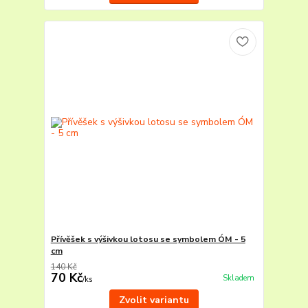
Přívěšek s výšivkou lotosu se symbolem ÓM - 5
cm
140 Kč
70 Kč
Skladem
/
ks
Zvolit variantu