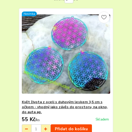
Novinka
Květ života z oceli s duhovým leskem 3,5 cm s
očkem - vhodný jako závěs do prostoru, na okno,
do auta ap.
55 Kč
Skladem
/
ks
Přidat do košíku