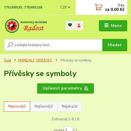
0
ks
CZK
775166535, 775985108
za
0,00 Kč
Menu
Hledat
Úvod
MANDALY, OBRÁZKY
Přívěsky se symboly
Přívěsky se symboly
Upřesnit parametry
Nejnovější
Nejlevnější
Nejdražší
Zobrazuji 1-6 z 6
strana
z 1