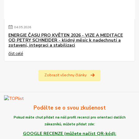
04
.
05
.
2026
ENERGIE ČASU PRO KVĚTEN 2026 - VIZE A MEDITACE
OD PETRY SCHNEIDER - klidný měsíc k nadechnutí a
zotavení, integraci a stabilizaci
číst celé
Zobrazit všechny články
Podělte se o svou zkušenost
Pokud máte chuť
přidat na náš profil recenzi
pro orientaci dalších
zákazníků,
můžete
přidat zde:
GOOGLE RECENZE (můžete načíst QR-kód):