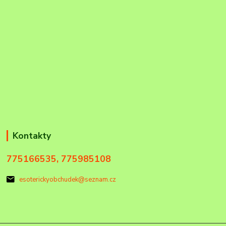
Kontakty
775166535, 775985108
esoterickyobchudek@seznam.cz