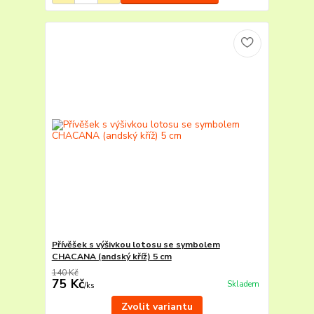
Přívěšek s výšivkou lotosu se symbolem
CHACANA (andský kříž) 5 cm
140 Kč
75 Kč
Skladem
/
ks
Zvolit variantu