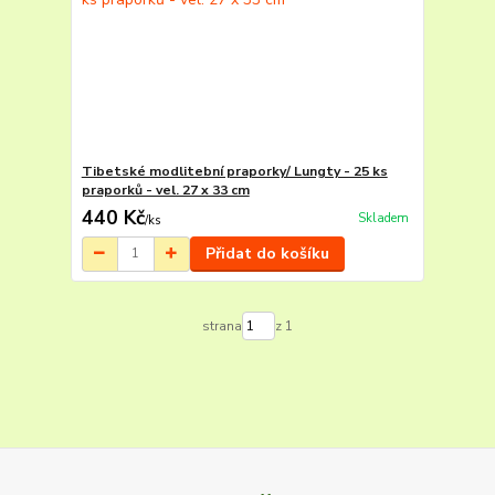
Tibetské modlitební praporky/ Lungty - 25 ks
praporků - vel. 27 x 33 cm
440 Kč
Skladem
/
ks
Přidat do košíku
strana
z 1