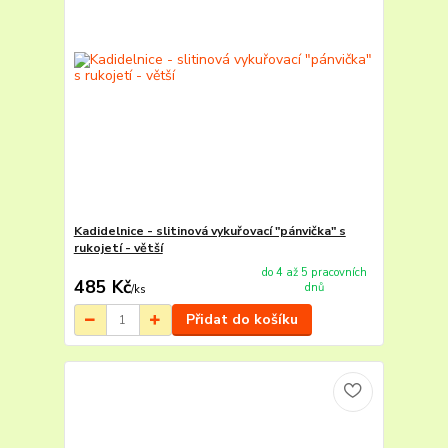
Kadidelnice - slitinová vykuřovací "pánvička" s
rukojetí - větší
do 4 až 5 pracovních
485 Kč
dnů
/
ks
Přidat do košíku