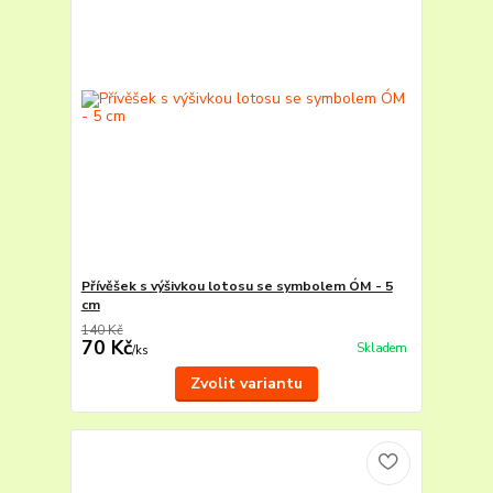
Přívěšek s výšivkou lotosu se symbolem ÓM - 5
cm
140 Kč
70 Kč
Skladem
/
ks
Zvolit variantu