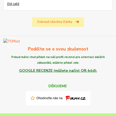
číst celé
Zobrazit všechny články
Podělte se o svou zkušenost
Pokud máte chuť
přidat na náš profil recenzi
pro orientaci dalších
zákazníků,
můžete
přidat zde:
GOOGLE RECENZE (můžete načíst QR-kód):
DĚKUJEME