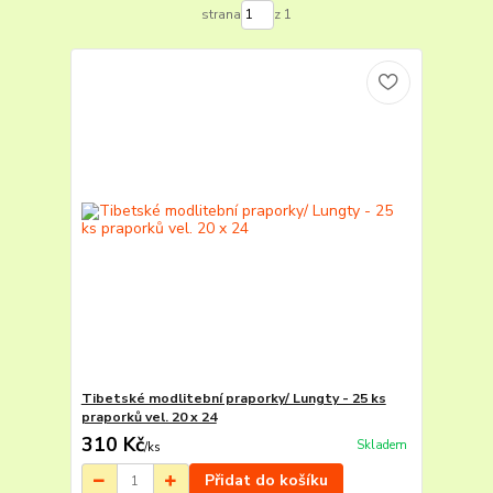
strana
z 1
Tibetské modlitební praporky/ Lungty - 25 ks
praporků vel. 20 x 24
310 Kč
Skladem
/
ks
Přidat do košíku