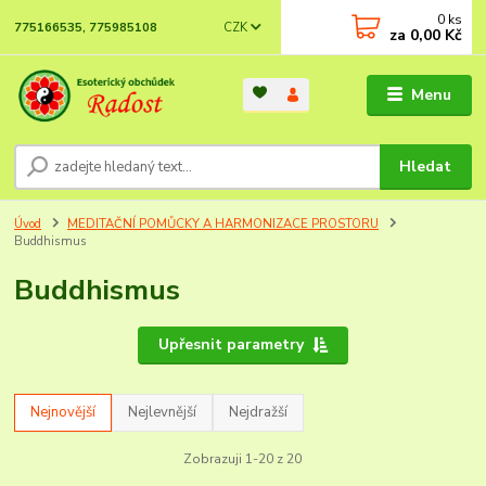
0
ks
CZK
775166535, 775985108
za
0,00 Kč
Menu
Hledat
Úvod
MEDITAČNÍ POMŮCKY A HARMONIZACE PROSTORU
Buddhismus
Buddhismus
Upřesnit parametry
Nejnovější
Nejlevnější
Nejdražší
Zobrazuji 1-20 z 20