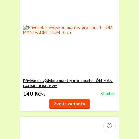
Přívěšek s výšivkou mantry pro soucit - ÓM MANI
PADME HÚM- 6 cm
140 Kč
Skladem
/
ks
Zvolit variantu