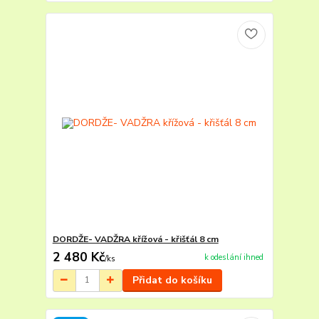
DORDŽE- VADŽRA křížová - křišťál 8 cm
2 480 Kč
k odeslání ihned
/
ks
Přidat do košíku