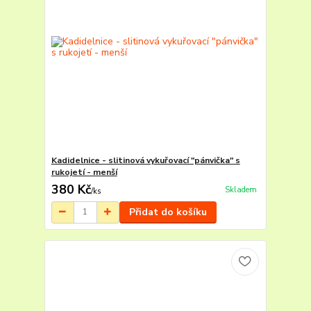
Kadidelnice - slitinová vykuřovací "pánvička" s
rukojetí - menší
380 Kč
Skladem
/
ks
Přidat do košíku