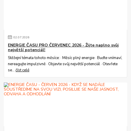
02
.
07
.
2026
ENERGIE ČASU PRO ČERVENEC 2026 - Žijte naplno svůj
největší potenciál!
Stěžejní témata tohoto měsíce: · Měsíc plný energie · Buďte vnímaví,
nereagujte impulzivně · Objevte svůj největší potenciál · Otevřete
se...
číst celé