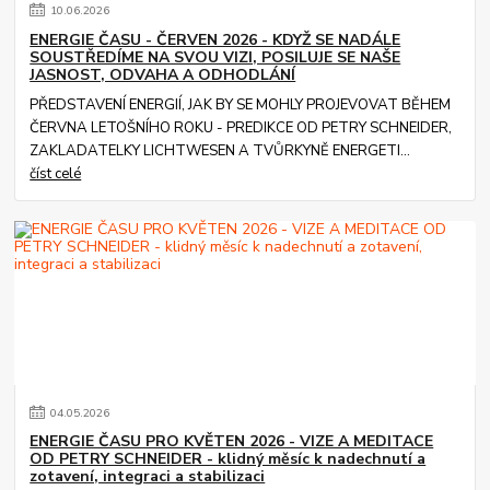
10
.
06
.
2026
ENERGIE ČASU - ČERVEN 2026 - KDYŽ SE NADÁLE
SOUSTŘEDÍME NA SVOU VIZI, POSILUJE SE NAŠE
JASNOST, ODVAHA A ODHODLÁNÍ
PŘEDSTAVENÍ ENERGIÍ, JAK BY SE MOHLY PROJEVOVAT BĚHEM
ČERVNA LETOŠNÍHO ROKU - PREDIKCE OD PETRY SCHNEIDER,
ZAKLADATELKY LICHTWESEN A TVŮRKYNĚ ENERGETI...
číst celé
04
.
05
.
2026
ENERGIE ČASU PRO KVĚTEN 2026 - VIZE A MEDITACE
OD PETRY SCHNEIDER - klidný měsíc k nadechnutí a
zotavení, integraci a stabilizaci