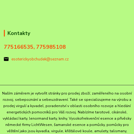
Kontakty
775166535, 775985108
esoterickyobchudek@seznam.cz
Naším záměrem je vytvořit stránky pro prodej zboží, zaměřeného na osobní
rozvoj, sebepoznání a sebeuzdravení. Také se specializujeme na výrobu a
prodej virgulí a kyvadel, poradenství v oblasti osobního rozvoje a hledání
energetických pomocníků pro Váš rozvoj. Nabízíme tarotové, cikánské,
vykládací karty, lenormand karty, knihy, Vysokofrekvenční esence a přívěsky
německé firmy LichtWesen, šamanské esence a pomůcky, pomůcky pro
věštění jako jsou kyvadla, virgule, křišťálové koule, amulety, talismany,