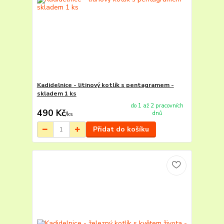
Kadidelnice - litinový kotlík s pentagramem -
skladem 1 ks
do 1 až 2 pracovních
490 Kč
dnů
/
ks
Přidat do košíku