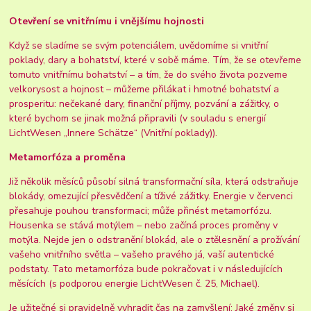
Otevření se vnitřnímu i vnějšímu hojnosti
Když se sladíme se svým potenciálem, uvědomíme si vnitřní
poklady, dary a bohatství, které v sobě máme. Tím, že se otevřeme
tomuto vnitřnímu bohatství – a tím, že do svého života pozveme
velkorysost a hojnost – můžeme přilákat i hmotné bohatství a
prosperitu: nečekané dary, finanční příjmy, pozvání a zážitky, o
které bychom se jinak možná připravili (v souladu s energií
LichtWesen „Innere Schätze“ (Vnitřní poklady)).
Metamorfóza a proměna
Již několik měsíců působí silná transformační síla, která odstraňuje
blokády, omezující přesvědčení a tíživé zážitky. Energie v červenci
přesahuje pouhou transformaci; může přinést metamorfózu.
Housenka se stává motýlem – nebo začíná proces proměny v
motýla. Nejde jen o odstranění blokád, ale o ztělesnění a prožívání
vašeho vnitřního světla – vašeho pravého já, vaší autentické
podstaty. Tato metamorfóza bude pokračovat i v následujících
měsících (s podporou energie LichtWesen č. 25, Michael).
Je užitečné si pravidelně vyhradit čas na zamyšlení: Jaké změny si