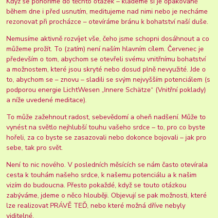
Když se ponoříme do těchto otázek – klademe si je opakovaně
během dne i před usnutím, meditujeme nad nimi nebo je necháme
rezonovat při procházce – otevíráme bránu k bohatství naší duše.
Nemusíme aktivně rozvíjet vše, čeho jsme schopni dosáhnout a co
můžeme prožít. To (zatím) není naším hlavním cílem. Červenec je
především o tom, abychom se otevřeli svému vnitřnímu bohatství
a možnostem, které jsou skryté nebo dosud plně nevyužité. Jde o
to, abychom se – znovu – sladili se svým nejvyšším potenciálem (s
podporou energie LichtWesen „Innere Schätze“ (Vnitřní poklady)
a níže uvedené meditace).
To může zažehnout radost, sebevědomí a oheň nadšení. Může to
vynést na světlo nejhlubší touhu vašeho srdce – to, pro co byste
hořeli, za co byste se zasazovali nebo dokonce bojovali – jak pro
sebe, tak pro svět.
Není to nic nového. V posledních měsících se nám často otevírala
cesta k touhám našeho srdce, k našemu potenciálu a k našim
vizím do budoucna. Přesto pokaždé, když se touto otázkou
zabýváme, jdeme o něco hlouběji. Objevují se pak možnosti, které
lze realizovat PRÁVĚ TEĎ, nebo které možná dříve nebyly
viditelné.