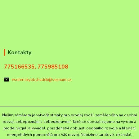
Kontakty
775166535, 775985108
esoterickyobchudek@seznam.cz
Naším záměrem je vytvořit stránky pro prodej zboží, zaměřeného na osobní
rozvoj, sebepoznání a sebeuzdravení. Také se specializujeme na výrobu a
prodej virgulí a kyvadel, poradenství v oblasti osobního rozvoje a hledání
energetických pomocníků pro Váš rozvoj. Nabízíme tarotové, cikánské,