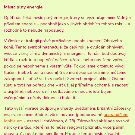
Měsíc plný energie
Opět nás čeká měsíc plný energie, který se vyznačuje mimořádným
přívalem energie – podobně jako v jiných obdobích tohoto roku - a
rozhodně to nebude naposledy.
V čínské astrologii právě prožíváme období znamení Ohnivého
koně. Tento symbol naznačuje, že celý rok je ovládán ohnivými,
vysoce vibrujícími a dynamickými energiemi; ty nám buď dodávají
křídla k rozletu a naplnění našich tužeb – nebo nás žene vpřed,
pokud se nepohneme z vlastní vůle. Pokud jsme k tomuto vývoji
tlačeni (nebo k tomu nuceni) či se mu dokonce bráníme, můžeme
zakopnout – ať už se to v našich životech projeví jakkoli. Osobní
růst je totiž na pořadu dne – ať už jej přijímáme ochotně, s radostí
a úspěšně, nebo se s ním setkáváme s neochotou, bojem,
vyčerpáním a někdy dokonce i bolestí.
Tato vyšší vibrace podporuje vhledy, uvědomění, brilantní záblesky
inspirace a mimořádné tvůrčí inovace (podporované
archandělem
Jophielem
- esencí LichtWesen, č. 28). Zároveň však klade vysoké
nároky na tělo, které na to může reagovat příznaky, vyčerpáním,
únavou, úzkostí nebo smutkem. Proto je tento měsíc zásadní