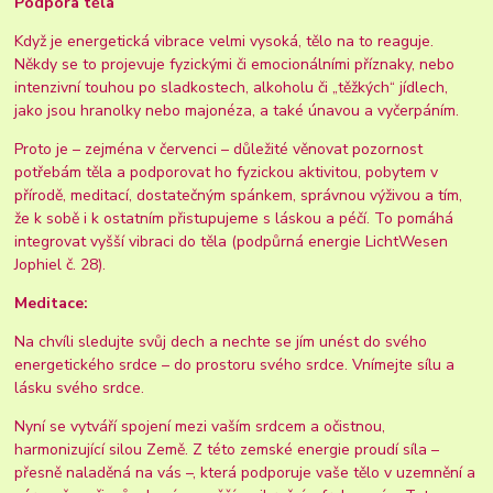
Podpora těla
Když je energetická vibrace velmi vysoká, tělo na to reaguje.
Někdy se to projevuje fyzickými či emocionálními příznaky, nebo
intenzivní touhou po sladkostech, alkoholu či „těžkých“ jídlech,
jako jsou hranolky nebo majonéza, a také únavou a vyčerpáním.
Proto je – zejména v červenci – důležité věnovat pozornost
potřebám těla a podporovat ho fyzickou aktivitou, pobytem v
přírodě, meditací, dostatečným spánkem, správnou výživou a tím,
že k sobě i k ostatním přistupujeme s láskou a péčí. To pomáhá
integrovat vyšší vibraci do těla (podpůrná energie LichtWesen
Jophiel č. 28).
Meditace:
Na chvíli sledujte svůj dech a nechte se jím unést do svého
energetického srdce – do prostoru svého srdce. Vnímejte sílu a
lásku svého srdce.
Nyní se vytváří spojení mezi vaším srdcem a očistnou,
harmonizující silou Země. Z této zemské energie proudí síla –
přesně naladěná na vás –, která podporuje vaše tělo v uzemnění a