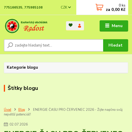
0
ks
CZK
775166535, 775985108
za
0,00 Kč
Menu
Hledat
Kategorie blogu
Štítky blogu
Úvod
Blog
ENERGIE ČASU PRO ČERVENEC 2026 - Žijte naplno svůj
největší potenciál!
02
.
07
.
2026