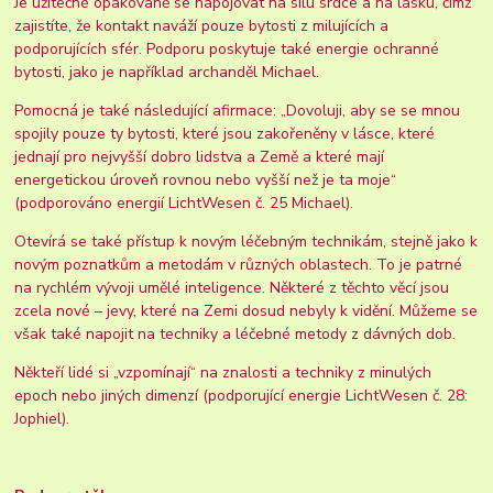
Je užitečné opakovaně se napojovat na sílu srdce a na lásku, čímž
zajistíte, že kontakt naváží pouze bytosti z milujících a
podporujících sfér. Podporu poskytuje také energie ochranné
bytosti, jako je například archanděl Michael.
Pomocná je také následující afirmace: „Dovoluji, aby se se mnou
spojily pouze ty bytosti, které jsou zakořeněny v lásce, které
jednají pro nejvyšší dobro lidstva a Země a které mají
energetickou úroveň rovnou nebo vyšší než je ta moje“
(podporováno energií LichtWesen č. 25 Michael).
Otevírá se také přístup k novým léčebným technikám, stejně jako k
novým poznatkům a metodám v různých oblastech. To je patrné
na rychlém vývoji umělé inteligence. Některé z těchto věcí jsou
zcela nové – jevy, které na Zemi dosud nebyly k vidění. Můžeme se
však také napojit na techniky a léčebné metody z dávných dob.
Někteří lidé si „vzpomínají“ na znalosti a techniky z minulých
epoch nebo jiných dimenzí (podporující energie LichtWesen č. 28:
Jophiel).