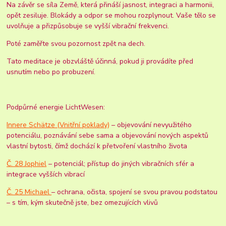
Na závěr se síla Země, která přináší jasnost, integraci a harmonii,
opět zesiluje. Blokády a odpor se mohou rozplynout. Vaše tělo se
uvolňuje a přizpůsobuje se vyšší vibrační frekvenci.
Poté zaměřte svou pozornost zpět na dech.
Tato meditace je obzvláště účinná, pokud ji provádíte před
usnutím nebo po probuzení.
Podpůrné energie LichtWesen:
Innere Schätze (Vnitřní poklady)
– objevování nevyužitého
potenciálu, poznávání sebe sama a objevování nových aspektů
vlastní bytosti, čímž dochází k přetvoření vlastního života
Č. 28 Jophiel
– potenciál; přístup do jiných vibračních sfér a
integrace vyšších vibrací
Č. 25 Michael
– ochrana, očista, spojení se svou pravou podstatou
– s tím, kým skutečně jste, bez omezujících vlivů