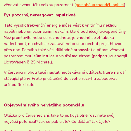
věnovat svému tělu velkou pozornost (
pomáhá archanděl Jophiel
).
Být pozorný, nereagovat impulzivně
Tato vysokofrekvenční energie může vést k vnitřnímu neklidu,
napětí nebo emocionálním reakcím, které podněcují ukvapené činy.
Než promluvíte nebo se rozhodnete, je vhodné se zhluboka
nadechnout, na chvíli se zastavit nebo si to nechat projít hlavou
přes noc. Pomáhá také věci důkladně promyslet a přitom věnovat
pozornost impulsům intuice a vnitřní moudrosti (podporující energii
LichtWesen č. 25 Michael).
V červenci mohou také nastat neočekávané události, které naruší
stávající plány. Proto je užitečné do svého rozvrhu zabudovat
určitou flexibilitu.
Objevování svého největšího potenciálu
Otázka pro červenec zní: Jaké to je, když plně rozvinete svůj
největší potenciál? Jak se pak cítíte? Co děláte? Jak žijete?