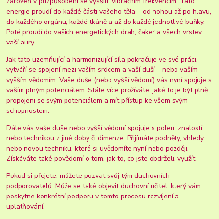
zároveň v přizpůsobení se vyšším vibračním frekvencím. Tato
energie proudí do každé části vašeho těla – od nohou až po hlavu,
do každého orgánu, každé tkáně a až do každé jednotlivé buňky.
Poté proudí do vašich energetických drah, čaker a všech vrstev
vaší aury.
Jak tato uzemňující a harmonizující síla pokračuje ve své práci,
vytváří se spojení mezi vaším srdcem a vaší duší – nebo vaším
vyšším vědomím. Vaše duše (nebo vyšší vědomí) vás nyní spojuje s
vaším plným potenciálem. Stále více prožíváte, jaké to je být plně
propojeni se svým potenciálem a mít přístup ke všem svým
schopnostem.
Dále vás vaše duše nebo vyšší vědomí spojuje s polem znalostí
nebo technikou z jiné doby či dimenze. Přijímáte podněty, vhledy
nebo novou techniku, které si uvědomíte nyní nebo později.
Získáváte také povědomí o tom, jak to, co jste obdrželi, využít.
Pokud si přejete, můžete pozvat svůj tým duchovních
podporovatelů. Může se také objevit duchovní učitel, který vám
poskytne konkrétní podporu v tomto procesu rozvíjení a
uplatňování.