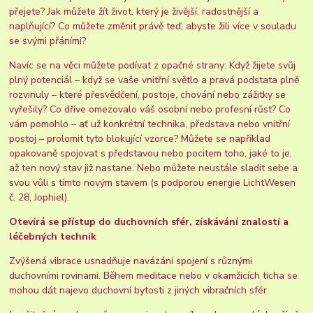
přejete? Jak můžete žít život, který je živější, radostnější a
naplňující? Co můžete změnit právě teď, abyste žili více v souladu
se svými přáními?
Navíc se na věci můžete podívat z opačné strany: Když žijete svůj
plný potenciál – když se vaše vnitřní světlo a pravá podstata plně
rozvinuly – které přesvědčení, postoje, chování nebo zážitky se
vyřešily? Co dříve omezovalo váš osobní nebo profesní růst? Co
vám pomohlo – ať už konkrétní technika, představa nebo vnitřní
postoj – prolomit tyto blokující vzorce? Můžete se například
opakovaně spojovat s představou nebo pocitem toho, jaké to je,
až ten nový stav již nastane. Nebo můžete neustále sladit sebe a
svou vůli s tímto novým stavem (s podporou energie LichtWesen
č. 28, Jophiel).
Otevírá se přístup do duchovních sfér, získávání znalostí a
léčebných technik
Zvýšená vibrace usnadňuje navázání spojení s různými
duchovními rovinami. Během meditace nebo v okamžicích ticha se
mohou dát najevo duchovní bytosti z jiných vibračních sfér.