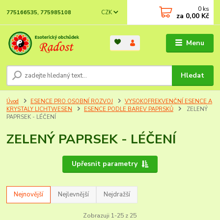
0
ks
CZK
775166535, 775985108
za
0,00 Kč
Menu
Hledat
Úvod
ESENCE PRO OSOBNÍ ROZVOJ
VYSOKOFREKVENČNÍ ESENCE A
KRYSTALY LICHTWESEN
ESENCE PODLE BAREV PAPRSKŮ
ZELENÝ
PAPRSEK - LÉČENÍ
ZELENÝ PAPRSEK - LÉČENÍ
Upřesnit parametry
Nejnovější
Nejlevnější
Nejdražší
Zobrazuji 1-25 z 25