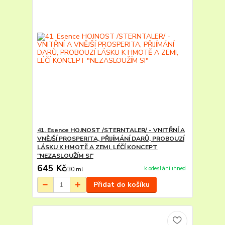
41. Esence HOJNOST /STERNTALER/ - VNITŘNÍ A
VNĚJŠÍ PROSPERITA, PŘIJÍMÁNÍ DARŮ, PROBOUZÍ
LÁSKU K HMOTĚ A ZEMI, LÉČÍ KONCEPT
"NEZASLOUŽÍM SI"
645 Kč
k odeslání ihned
/
30 ml
Přidat do košíku