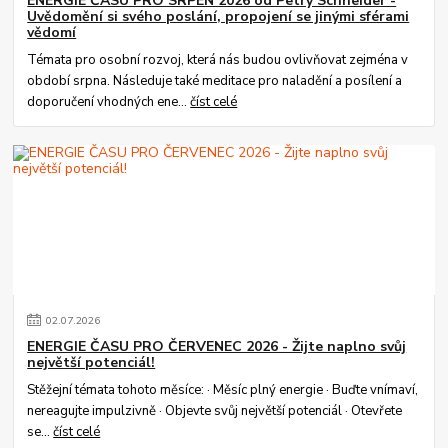
ENERGIE ČASU PRO SRPEN 2026 od Petry Schneider -
Uvědomění si svého poslání, propojení se jinými sférami
vědomí
Témata pro osobní rozvoj, která nás budou ovlivňovat zejména v
období srpna. Následuje také meditace pro naladění a posílení a
doporučení vhodných ene...
číst celé
02
.
07
.
2026
ENERGIE ČASU PRO ČERVENEC 2026 - Žijte naplno svůj
největší potenciál!
Stěžejní témata tohoto měsíce: · Měsíc plný energie · Buďte vnímaví,
nereagujte impulzivně · Objevte svůj největší potenciál · Otevřete
se...
číst celé