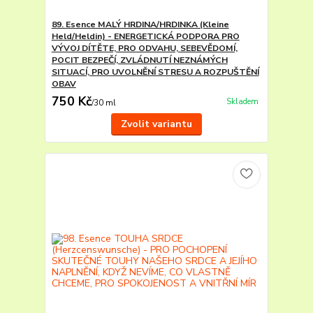
89. Esence MALÝ HRDINA/HRDINKA (Kleine
Held/Heldin) - ENERGETICKÁ PODPORA PRO
VÝVOJ DÍTĚTE, PRO ODVAHU, SEBEVĚDOMÍ,
POCIT BEZPEČÍ, ZVLÁDNUTÍ NEZNÁMÝCH
SITUACÍ, PRO UVOLNĚNÍ STRESU A ROZPUŠTĚNÍ
OBAV
750 Kč
Skladem
/
30 ml
Zvolit variantu