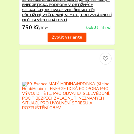
ENERGETICKÁ PODPORA V OBTÍŽNÝCH
SITUACÍCH, AKTIVACE VNITŘNÍ SÍLY PŘI
PŘETÍŽENÍ, VYČERPÁNÍ, NEMOCÍ, PRO ZVLÁDNUTÍ
NEČEKANÝCH UDÁLOSTÍ
750 Kč
k odeslání ihned
/
30 ml
Zvolit variantu