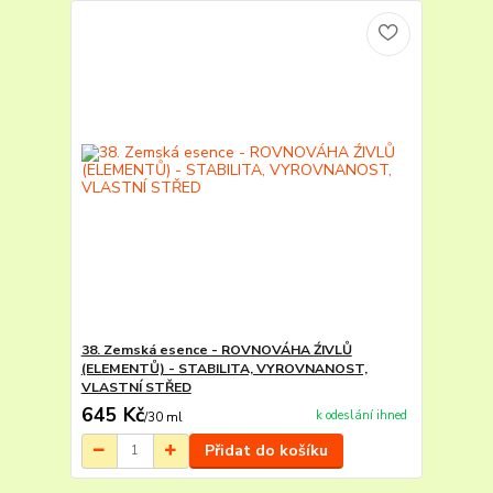
38. Zemská esence - ROVNOVÁHA ŹIVLŮ
(ELEMENTŮ) - STABILITA, VYROVNANOST,
VLASTNÍ STŘED
645 Kč
k odeslání ihned
/
30 ml
Přidat do košíku