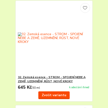
32. Zemská esence - STROM - SPOJENÍ NEBE A
ZEMĚ, UZEMNĚNÍ, RŮST, NOVÉ KROKY
645 Kč
k odeslání ihned
/
30 ml
Zvolit variantu