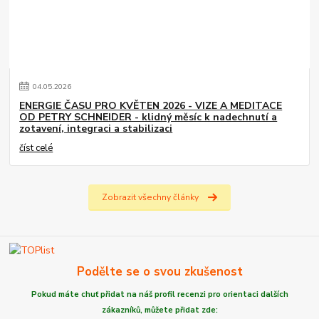
04
.
05
.
2026
ENERGIE ČASU PRO KVĚTEN 2026 - VIZE A MEDITACE
OD PETRY SCHNEIDER - klidný měsíc k nadechnutí a
zotavení, integraci a stabilizaci
číst celé
Zobrazit všechny články
Podělte se o svou zkušenost
Pokud máte chuť
přidat na náš profil recenzi
pro orientaci dalších
zákazníků,
můžete
přidat zde: