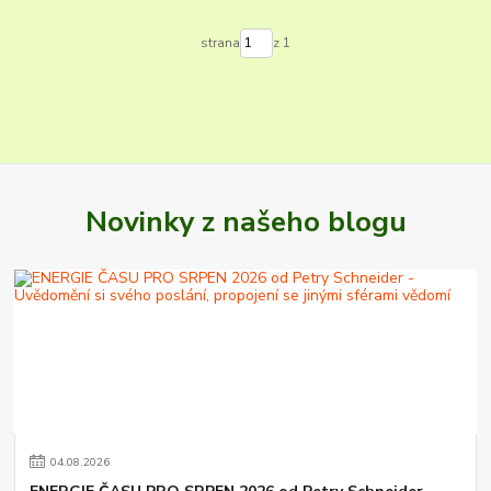
strana
z 1
Novinky z našeho blogu
04
.
08
.
2026