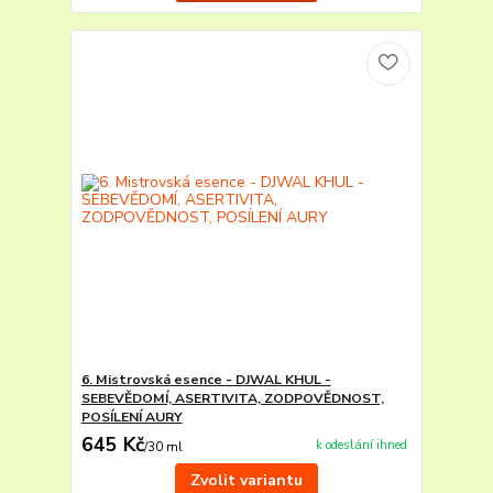
6. Mistrovská esence - DJWAL KHUL -
SEBEVĚDOMÍ, ASERTIVITA, ZODPOVĚDNOST,
POSÍLENÍ AURY
645 Kč
k odeslání ihned
/
30 ml
Zvolit variantu