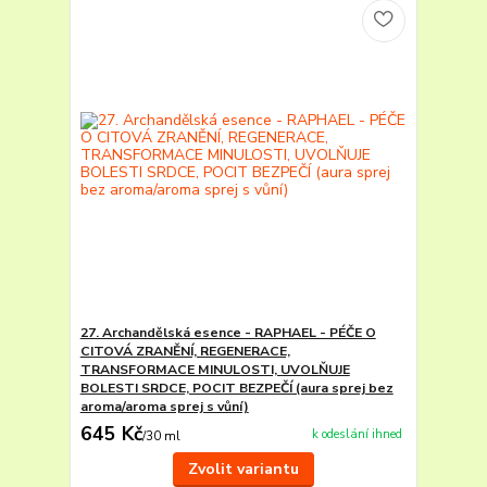
27. Archandělská esence - RAPHAEL - PÉČE O
CITOVÁ ZRANĚNÍ, REGENERACE,
TRANSFORMACE MINULOSTI, UVOLŇUJE
BOLESTI SRDCE, POCIT BEZPEČÍ (aura sprej bez
aroma/aroma sprej s vůní)
645 Kč
k odeslání ihned
/
30 ml
Zvolit variantu