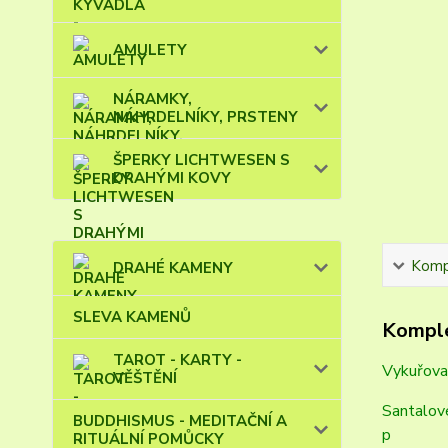
AMULETY
NÁRAMKY,
NÁHRDELNÍKY, PRSTENY
ŠPERKY LICHTWESEN S
DRAHÝMI KOVY
Kompl
DRAHÉ KAMENY
SLEVA KAMENŮ
Komple
TAROT - KARTY -
Vykuřova
VĚŠTĚNÍ
Santalové
BUDDHISMUS - MEDITAČNÍ A
p
RITUÁLNÍ POMŮCKY