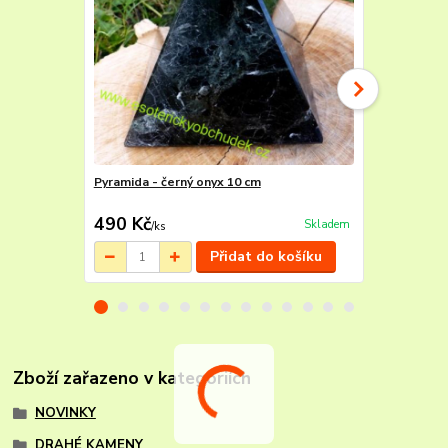
Pyramida - černý onyx 10 cm
Pyramida - č
490 Kč
880 Kč
Skladem
/
ks
/
ks
Přidat do košíku
Zboží zařazeno v kategoriích
NOVINKY
DRAHÉ KAMENY