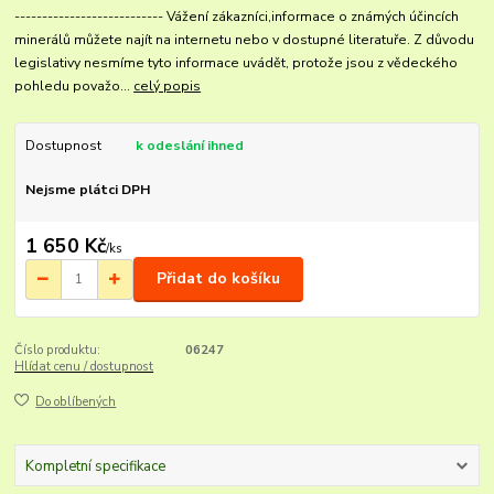
--------------------------- Vážení zákazníci,informace o známých účincích
minerálů můžete najít na internetu nebo v dostupné literatuře. Z důvodu
legislativy nesmíme tyto informace uvádět, protože jsou z vědeckého
pohledu považo...
celý popis
Dostupnost
k odeslání ihned
Nejsme plátci DPH
1 650 Kč
/
ks
Přidat do košíku
Číslo produktu:
06247
Hlídat cenu / dostupnost
Do oblíbených
Kompletní specifikace