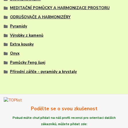
MEDITAČNÍ POMŮCKY A HARMONIZACE PROSTORU
ODRUŠOVAČE A HARMONIZÉRY
Pyramidy
Výrobky z kamenů
Extra kousky
Onyx
Pomůcky Feng šuej
Přírodní zářiče - pyramidy a krystaly
Podělte se o svou zkušenost
Pokud máte chuť
přidat na náš profil recenzi
pro orientaci dalších
zákazníků,
můžete
přidat zde: