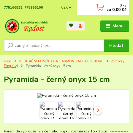
0
ks
CZK
775166535, 775985108
za
0,00 Kč
Menu
Hledat
Úvod
MEDITAČNÍ POMŮCKY A HARMONIZACE PROSTORU
Pomůcky
Feng šuej
Pyramida - černý onyx 15 cm
Pyramida - černý onyx 15 cm
Pyramida vybroušená z černého onyxu, rozměr cca 15 x 15 cm. ------------