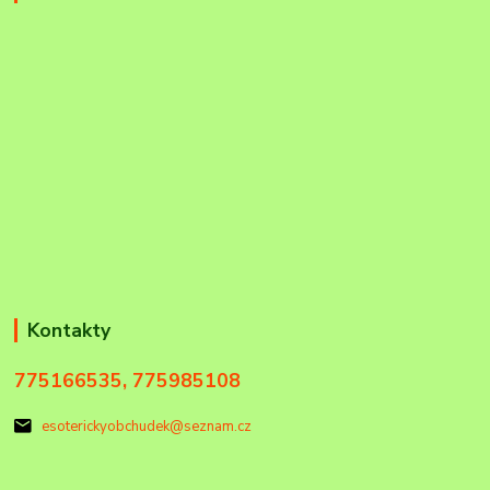
Kontakty
775166535, 775985108
esoterickyobchudek@seznam.cz