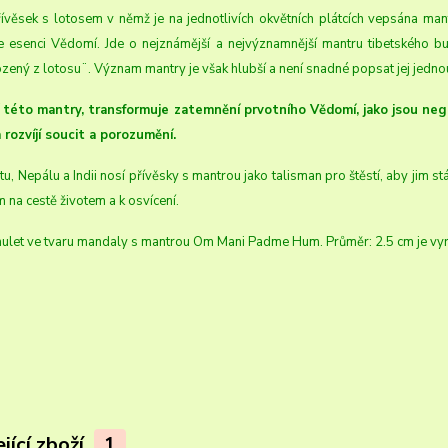
ívěsek s lotosem v němž je na jednotlivích okvětních plátcích vepsána m
e esenci Vědomí. Jde o nejznámější a nejvýznamnější mantru tibetského b
zený z lotosu¨. Význam mantry je však hlubší a není snadné popsat jej jedno
této mantry, transformuje zatemnění prvotního Vědomí, jako jsou neg
a rozvíjí soucit a porozumění.
tu, Nepálu a Indii nosí přívěsky s mantrou jako talisman pro štěstí, aby jim 
 na cestě životem a k osvícení.
mulet ve tvaru mandaly s mantrou Om Mani Padme Hum. Průměr: 2.5 cm je vyr
jící zboží
1