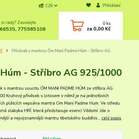
Přihlášení
CZK
 si rady? Zavolejte.
0
ks
za
0,00 Kč
66535, 775985108
KY
Přívěsek s mantrou Óm Mani Padme Húm - Stříbro AG
 Húm - Stříbro AG 925/1000
ek s mantrou soucitu ÓM MANI PADME HÚM ze stříbra AG
00 Kruhový přívěsek s lotosem v němž je na jednotlivích
ích plátcích vepsána mantra Om Mani Padme Hum. Ve středu
ená slabyka HRÍ, která představuje esenci Vědomí. Jde o
mější a nejvýznamnější mantru tibetského buddhis...
celý popis
tupnost
Skladem