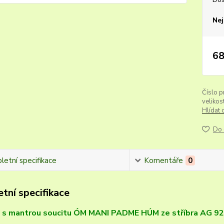
Nej
68
Číslo p
velikost
Hlídat 
Do 
etní specifikace
Komentáře
0
tní specifikace
k s mantrou soucitu ÓM MANI PADME HÚM ze stříbra AG 9