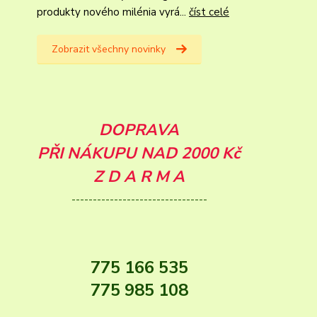
produkty nového milénia vyrá...
číst celé
Zobrazit všechny novinky
DOPRAVA
PŘI NÁKUPU NAD 2000 Kč
Z D A R M A
--------------------------------
775 166 535
775 985 108