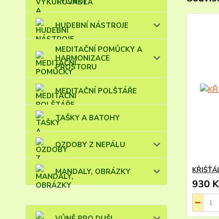
TYČINKY
HUDEBNÍ NÁSTROJE
MEDITAČNÍ POMŮCKY A
HARMONIZACE
PROSTORU
MEDITAČNÍ POLŠTÁŘE
TAŠKY A BATOHY
OZDOBY Z NEPÁLU
KŘIŠŤÁL
MANDALY, OBRÁZKY
930 K
VŮNĚ PRO DUŠI