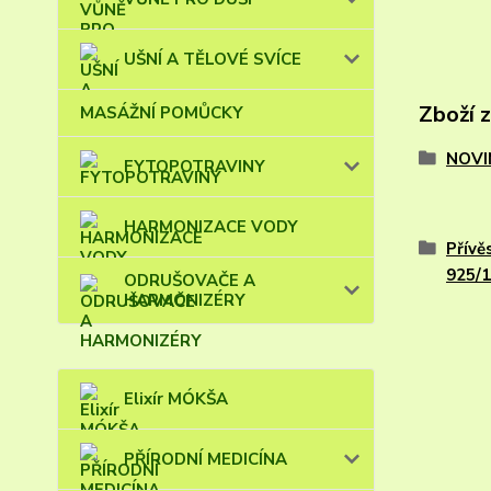
UŠNÍ A TĚLOVÉ SVÍCE
Zboží 
MASÁŽNÍ POMŮCKY
NOVI
FYTOPOTRAVINY
HARMONIZACE VODY
Přívě
925/
ODRUŠOVAČE A
HARMONIZÉRY
Elixír MÓKŠA
PŘÍRODNÍ MEDICÍNA