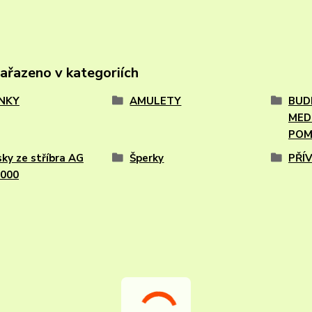
zařazeno v kategoriích
NKY
AMULETY
BUD
MED
POM
sky ze stříbra AG
Šperky
PŘÍ
1000