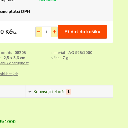
sme plátci DPH
0 Kč
Přidat do košíku
/
ks
roduktu:
08205
materiál::
AG 925/1000
::
2,5 x 3,6 cm
váha::
7 g
cenu / dostupnost
oblíbených
Související zboží
1
25/1000