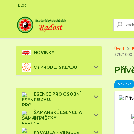
Blog
Úvod
NOVINKY
925/1000
Přív
VÝPRODEJ SKLADU
Novinka
ESENCE PRO OSOBNÍ
ROZVOJ
ŠAMANSKÉ ESENCE A
POMŮCKY
KYVADLA - VIRGULE