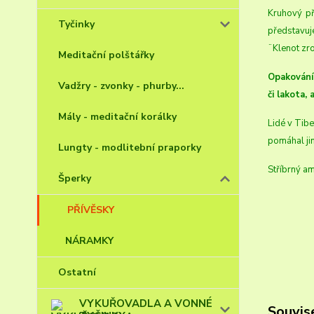
Kruhový př
Tyčinky
představuj
¨Klenot zro
Meditační polštářky
Opakování 
Vadžry - zvonky - phurby...
či lakota, 
Mály - meditační korálky
Lidé v Tibe
pomáhal jim
Lungty - modlitební praporky
Stříbrný a
Šperky
PŘÍVĚSKY
NÁRAMKY
Ostatní
VYKUŘOVADLA A VONNÉ
Souvise