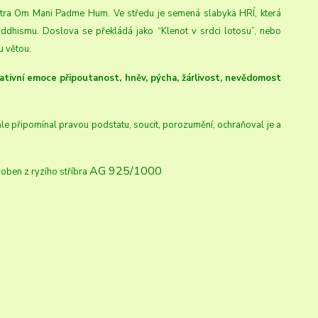
antra Om Mani Padme Hum. Ve středu je semená slabyka HRÍ, která
uddhismu. Doslova se překládá jako “Klenot v srdci lotosu”, nebo
u větou.
ativní emoce připoutanost, hněv, pýcha, žárlivost, nevědomost
stále připomínal pravou podstatu, soucit, porozumění, ochraňoval je a
AG 925/1000
oben z ryzího stříbra