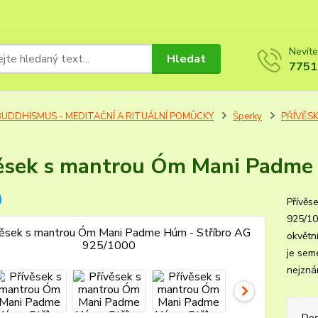
Nevíte
Hledat
7751
BUDDHISMUS - MEDITAČNÍ A RITUÁLNÍ POMŮCKY
Šperky
PŘÍVĚS
ěsek s mantrou Óm Mani Padme
Přívěs
925/10
okvětn
je sem
nejzná
Dos