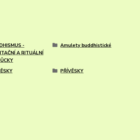
DHISMUS -
Amulety buddhistické
ITAČNÍ A RITUÁLNÍ
ŮCKY
VĚSKY
PŘÍVĚSKY