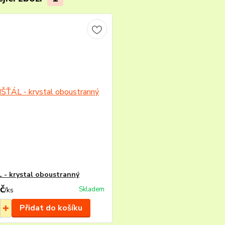
 - krystal oboustranný
č
Skladem
/
ks
Přidat do košíku