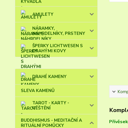
AMULETY
NÁRAMKY,
NÁHRDELNÍKY, PRSTENY
ŠPERKY LICHTWESEN S
DRAHÝMI KOVY
DRAHÉ KAMENY
SLEVA KAMENŮ
Kompl
TAROT - KARTY -
VĚŠTĚNÍ
Komple
BUDDHISMUS - MEDITAČNÍ A
Přívěse
RITUÁLNÍ POMŮCKY