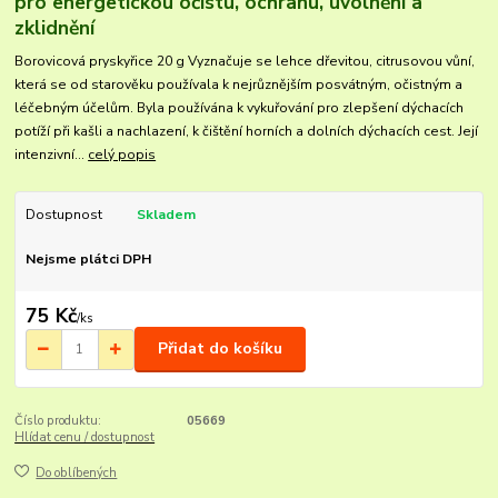
pro energetickou očistu, ochranu, uvolnění a
zklidnění
Borovicová pryskyřice 20 g Vyznačuje se lehce dřevitou, citrusovou vůní,
která se od starověku používala k nejrůznějším posvátným, očistným a
léčebným účelům. Byla používána k vykuřování pro zlepšení dýchacích
potíží při kašli a nachlazení, k čištění horních a dolních dýchacích cest. Její
intenzivní...
celý popis
Dostupnost
Skladem
Nejsme plátci DPH
75 Kč
/
ks
Přidat do košíku
Číslo produktu:
05669
Hlídat cenu / dostupnost
Do oblíbených