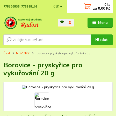
0
ks
CZK
775166535, 775985108
za
0,00 Kč
Menu
Hledat
Úvod
NOVINKY
Borovice - pryskyřice pro vykuřování 20 g
Borovice - pryskyřice pro
vykuřování 20 g