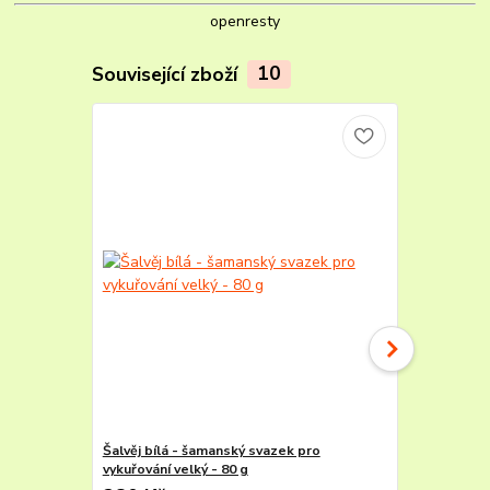
openresty
Související zboží
10
Šalvěj bílá - šamanský svazek pro
Šalvěj bílá 
vykuřování velký - 80 g
vykuřování 6