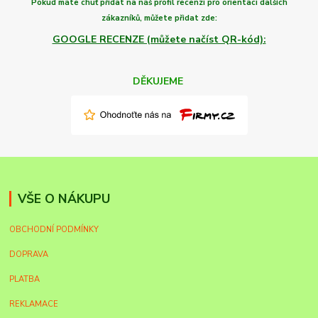
Pokud máte chuť
přidat na náš profil recenzi
pro orientaci dalších
zákazníků,
můžete
přidat zde:
GOOGLE RECENZE (můžete načíst QR-kód):
DĚKUJEME
VŠE O NÁKUPU
OBCHODNÍ PODMÍNKY
DOPRAVA
PLATBA
REKLAMACE