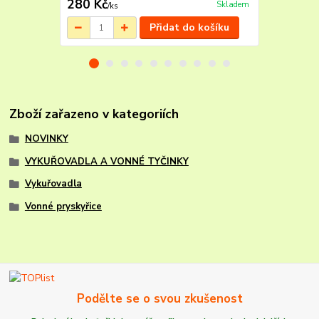
280 Kč
448 Kč
Skladem
/
ks
/
ks
Přidat do košíku
Zboží zařazeno v kategoriích
NOVINKY
VYKUŘOVADLA A VONNÉ TYČINKY
Vykuřovadla
Vonné pryskyřice
Podělte se o svou zkušenost