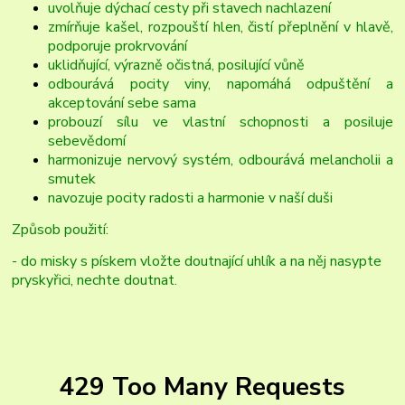
uvolňuje dýchací cesty při stavech nachlazení
zmírňuje kašel, rozpouští hlen, čistí přeplnění v hlavě,
podporuje prokrvování
uklidňující, výrazně očistná, posilující vůně
odbourává pocity viny, napomáhá odpuštění a
akceptování sebe sama
probouzí sílu ve vlastní schopnosti a posiluje
sebevědomí
harmonizuje nervový systém, odbourává melancholii a
smutek
navozuje pocity radosti a harmonie v naší duši
Způsob použití:
- do misky s pískem vložte doutnající uhlík a na něj nasypte
pryskyřici, nechte doutnat.
429 Too Many Requests