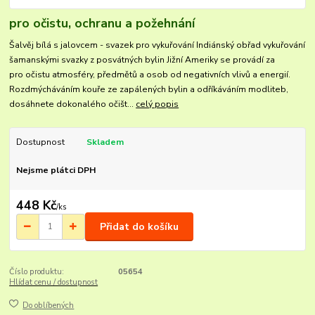
pro očistu, ochranu a požehnání
Šalvěj bílá s jalovcem - svazek pro vykuřování Indiánský obřad vykuřování
šamanskými svazky z posvátných bylin Jižní Ameriky se provádí za
pro očistu atmosféry, předmětů a osob od negativních vlivů a energií.
Rozdmýcháváním kouře ze zapálených bylin a odříkáváním modliteb,
dosáhnete dokonalého očišt...
celý popis
Dostupnost
Skladem
Nejsme plátci DPH
448 Kč
/
ks
Přidat do košíku
Číslo produktu:
05654
Hlídat cenu / dostupnost
Do oblíbených