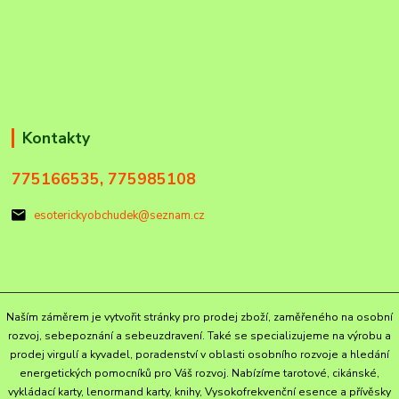
Kontakty
775166535, 775985108
esoterickyobchudek@seznam.cz
Naším záměrem je vytvořit stránky pro prodej zboží, zaměřeného na osobní
rozvoj, sebepoznání a sebeuzdravení. Také se specializujeme na výrobu a
prodej virgulí a kyvadel, poradenství v oblasti osobního rozvoje a hledání
energetických pomocníků pro Váš rozvoj. Nabízíme tarotové, cikánské,
vykládací karty, lenormand karty, knihy, Vysokofrekvenční esence a přívěsky