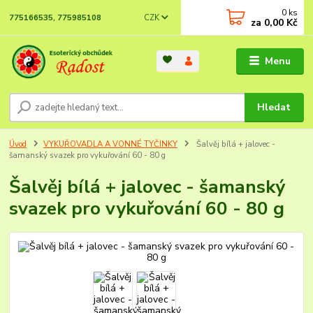
0
ks
CZK
775166535, 775985108
za
0,00 Kč
Menu
Hledat
Úvod
VYKUŘOVADLA A VONNÉ TYČINKY
Šalvěj bílá + jalovec -
šamanský svazek pro vykuřování 60 - 80 g
Šalvěj bílá + jalovec - šamanský
svazek pro vykuřování 60 - 80 g