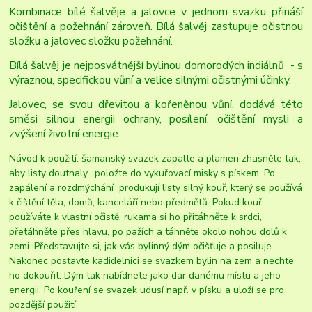
Kombinace bílé šalvěje a jalovce v jednom svazku přináší
očištění a požehnání zároveň. Bílá šalvěj zastupuje očistnou
složku a jalovec složku požehnání.
Bílá šalvěj je nejposvátnější bylinou domorodých indiálnů - s
výraznou, specifickou vůní a velice silnými očistnými účinky.
Jalovec, se svou dřevitou a kořeněnou vůní, dodává této
směsi silnou energii ochrany, posílení, očištění mysli a
zvýšení životní energie.
Návod k použití: šamanský svazek zapalte a plamen zhasněte tak,
aby listy doutnaly, položte do vykuřovací misky s pískem. Po
zapálení a rozdmýchání produkují listy silný kouř, který se používá
k čištění těla, domů, kanceláří nebo předmětů. Pokud kouř
používáte k vlastní očistě, rukama si ho přitáhněte k srdci,
přetáhněte přes hlavu, po pažích a táhněte okolo nohou dolů k
zemi. Představujte si, jak vás bylinný dým očišťuje a posiluje.
Nakonec postavte kadidelnici se svazkem bylin na zem a nechte
ho dokouřit. Dým tak nabídnete jako dar danému místu a jeho
energii. Po kouření se svazek udusí např. v písku a uloží se pro
pozdější použití.