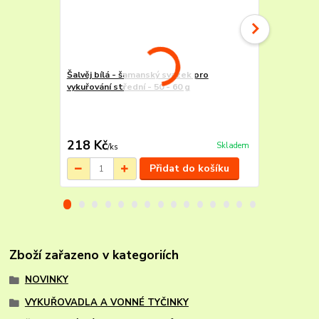
Šalvěj bílá - šamanský svazek pro
Borovice - p
vykuřování střední - 50 - 60 g
218 Kč
75 Kč
Skladem
/
ks
/
ks
Přidat do košíku
Zboží zařazeno v kategoriích
NOVINKY
VYKUŘOVADLA A VONNÉ TYČINKY