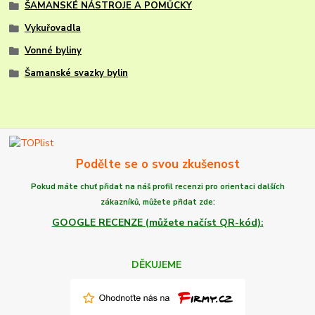
ŠAMANSKÉ NÁSTROJE A POMŮCKY
Vykuřovadla
Vonné byliny
Šamanské svazky bylin
Podělte se o svou zkušenost
Pokud máte chuť
přidat na náš profil recenzi
pro orientaci dalších
zákazníků,
můžete
přidat zde:
GOOGLE RECENZE (můžete načíst QR-kód):
DĚKUJEME