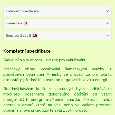
Kompletní specifikace
Komentáře
0
Související zboží
15
Kompletní specifikace
Š
alvěj bílá s jalovcem - svazek pro vykuřování
Indiánský obřad vykuřování šamanskými svazky z
posvátných bylin Jižní Ameriky se provádí za pro očistu
atmosféry, předmětů a osob od negativních vlivů a energií.
Rozdmýcháváním kouře ze zapálených bylin a odříkáváním
modliteb, dosáhnete dokonalého očištění od všech
energetických energií, myšlenek, smutku, úzkosti, cizích
energií a emocí, které na vás, nebo ve vašem prostoru
ulpívají a znovu si tak oživíte svůj životní prostor.