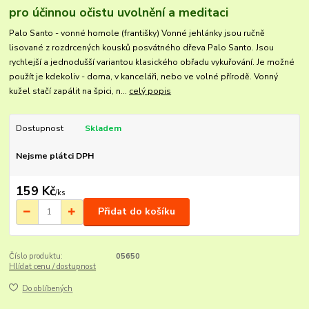
pro účinnou očistu uvolnění a meditaci
Palo Santo - vonné homole (františky) Vonné jehlánky jsou ručně
lisované z rozdrcených kousků posvátného dřeva Palo Santo. Jsou
rychlejší a jednodušší variantou klasického obřadu vykuřování. Je možné
použít je kdekoliv - doma, v kanceláři, nebo ve volné přírodě. Vonný
kužel stačí zapálit na špici, n...
celý popis
Dostupnost
Skladem
Nejsme plátci DPH
159 Kč
/
ks
Přidat do košíku
Číslo produktu:
05650
Hlídat cenu / dostupnost
Do oblíbených