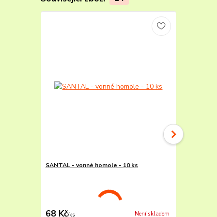
SANTAL - vonné homole - 10 ks
PAČULI - vo
68 Kč
68 Kč
Není skladem
/
ks
/
ks