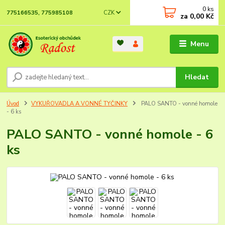
0
ks
CZK
775166535, 775985108
za
0,00 Kč
Menu
Hledat
Úvod
VYKUŘOVADLA A VONNÉ TYČINKY
PALO SANTO - vonné homole
- 6 ks
PALO SANTO - vonné homole - 6
ks