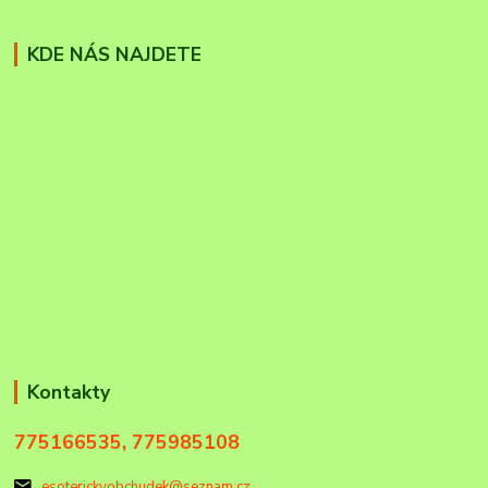
KDE NÁS NAJDETE
Kontakty
775166535, 775985108
esoterickyobchudek@seznam.cz