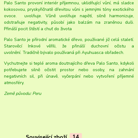
Palo Santo provoní interiér příjemnou, uklidňující vůní, má sladce
kokosovou, pryskyřičnatě dřevitou vůni s jemnými tóny exotického
ovoce. uvolňuje. Vůně uvolňuje napětí, silně harmonizuje,
odstraňuje negativity, působí jako balzám na zraněnou duši.
Přináší pocit štěstí a chuť do života
Palo Santo je přírodní aromatické dřevo, používané již celá staletí.
Starověcí Inkové věřili, že přináší duchovní očistu a
uvolnění. Tradičně bývalo používaná při Ayuhuasca obřadech.
Vychutnejte si teplé aroma doutnajícího dřeva Palo Santo, kdykoli
potřebujete silně očistit prostor nebo osoby, na zahnání
negativních sil, při únavě, vyčerpání nebo vytvoření příjemné
atmosféry.
Země původu: Peru
Související zboží
14