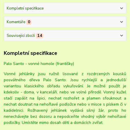
Kompletní specifikace
Komentáře
0
Související zboží
14
Kompletní specifikace
Palo Santo - vonné homole (františky)
Vonné jehlánky jsou ručně lisované z rozdrcených kousků
posvátného dřeva Palo Santo. Jsou rychlejší a jednodušší
variantou klasického obřadu vykuřování. Je možné použít je
kdekoliv - doma, v kanceláři, nebo ve volné přírodě. Vonný kužel
stačí zapálit na špici, nechat rozhořet a plamen sfouknout a
nechat doutnat na nehořlavé podložce nebo v misce s pískem či v
kadidelnici. Rožhavený jehlánek vydává silný žár, proto ho
nenechávejte bez dozoru a nepodceňte vhodný výběr nehořlavé
podložky. Umístěte mimo dosah dětí a domácích zvířat.