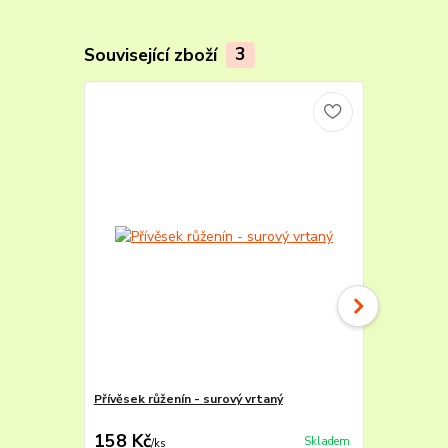
Související zboží
3
Přívěsek růženín - surový vrtaný
Přívěsek kry
úchytem
158 Kč
140 Kč
Skladem
/
ks
/
ks