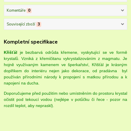
Komentáře
0
Související zboží
3
Kompletní specifikace
Křišťál
je bezbarvá odrůda křemene, vyskytující se ve formě
krystalů. Vzniká z křemičitanu vykrystalizováním z magmatu. Je
hojně využívaným kamenem ve šperkařství, Křišťál je krásným
doplňkem do interiéru nejen jako dekorace, od
pradávna byl
používán přírodními národy k propojení s matkou přírodou a k
napojení na ducha.
Doporučujeme před použitím nebo umístněním do prostoru krystal
očistit pod tekoucí vodou (nejlépe v potůčku či řece - pozor na
rozdíl teplot, aby nepraskl).