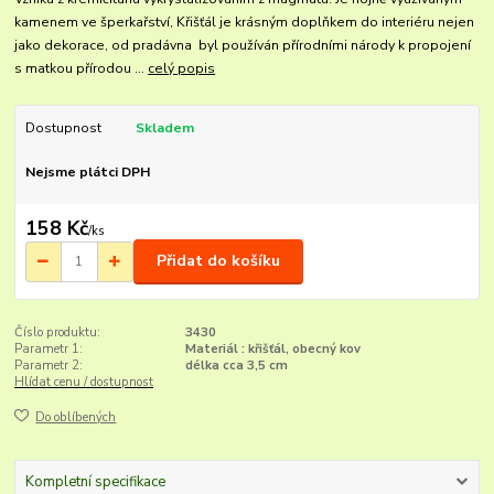
kamenem ve šperkařství, Křišťál je krásným doplňkem do interiéru nejen
jako dekorace, od pradávna byl používán přírodními národy k propojení
s matkou přírodou ...
celý popis
Dostupnost
Skladem
Nejsme plátci DPH
158 Kč
/
ks
Přidat do košíku
Číslo produktu:
3430
Parametr 1:
Materiál : křišťál, obecný kov
Parametr 2:
délka cca 3,5 cm
Hlídat cenu / dostupnost
Do oblíbených
Kompletní specifikace