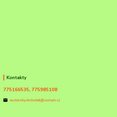
Kontakty
775166535, 775985108
esoterickyobchudek@seznam.cz