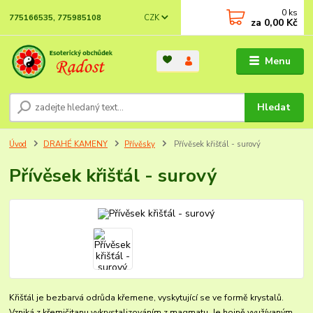
0
ks
CZK
775166535, 775985108
za
0,00 Kč
Menu
Hledat
Úvod
DRAHÉ KAMENY
Přívěsky
Přívěsek křišťál - surový
Přívěsek křišťál - surový
Křišťál je bezbarvá odrůda křemene, vyskytující se ve formě krystalů.
Vzniká z křemičitanu vykrystalizováním z magmatu. Je hojně využívaným