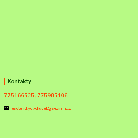
Kontakty
775166535, 775985108
esoterickyobchudek@seznam.cz