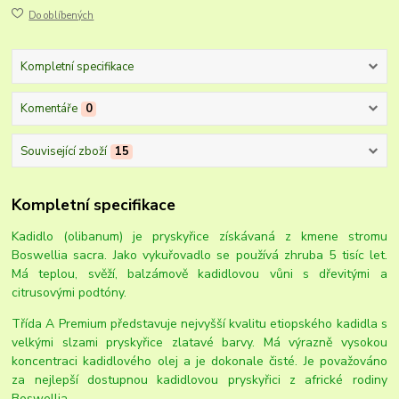
Do oblíbených
Kompletní specifikace
Komentáře
0
Související zboží
15
Kompletní specifikace
Kadidlo (olibanum) je pryskyřice získávaná z kmene stromu
Boswellia sacra. Jako vykuřovadlo se používá zhruba 5 tisíc let.
Má teplou, svěží, balzámově kadidlovou vůni s dřevitými a
citrusovými podtóny.
Třída A Premium představuje nejvyšší kvalitu etiopského kadidla s
velkými slzami pryskyřice zlatavé barvy. Má výrazně vysokou
koncentraci kadidlového olej a je dokonale čisté. Je považováno
za nejlepší dostupnou kadidlovou pryskyřici z africké rodiny
Boswellia.