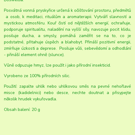
Posvátná vonná pryskyřice určená k očišťování prostoru, předmětů
a osob, k meditaci, rituálům a aromaterapii. Vytváří slavností a
mystickou atmosféru. Kouř čistí od nějtěžších energií, ochraňuje,
podporuje spiritualitu, naladění na vyšší síly, navozuje pocit klidu,
posiluje ducha, a smysly, pomáhá zaměřit se na to, co je
podstatné, přitahuje úspěch a blahobyt. Přináší pozitivní energii,
zmírňuje úzkosti a deprese. Posiluje vůli, sebevědomí a odhodlání
- přináší element ohně (slunce).
Vůně odpuzuje hmyz, lze použít i jako přírodní insekticid.
Vyrobeno ze 100% přírodních silic.
Použití: zapalte uhlík nebo uhlíkovou směs na pevné nehořlavé
misce (kadidelnici) nebo desce, nechte doutnat a přisypejte
několik hrudek vykuřovadla.
Obsah balení: 20 g