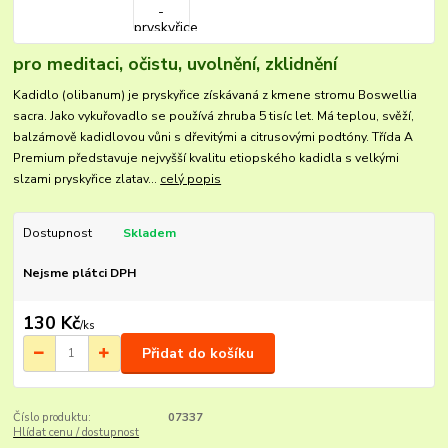
pro meditaci, očistu, uvolnění, zklidnění
Kadidlo (olibanum) je pryskyřice získávaná z kmene stromu Boswellia
sacra. Jako vykuřovadlo se používá zhruba 5 tisíc let. Má teplou, svěží,
balzámově kadidlovou vůni s dřevitými a citrusovými podtóny. Třída A
Premium představuje nejvyšší kvalitu etiopského kadidla s velkými
slzami pryskyřice zlatav...
celý popis
Dostupnost
Skladem
Nejsme plátci DPH
130 Kč
/
ks
Přidat do košíku
Číslo produktu:
07337
Hlídat cenu / dostupnost