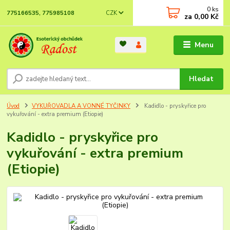
0
ks
CZK
775166535, 775985108
za
0,00 Kč
Menu
Hledat
Úvod
VYKUŘOVADLA A VONNÉ TYČINKY
Kadidlo - pryskyřice pro
vykuřování - extra premium (Etiopie)
Kadidlo - pryskyřice pro
vykuřování - extra premium
(Etiopie)