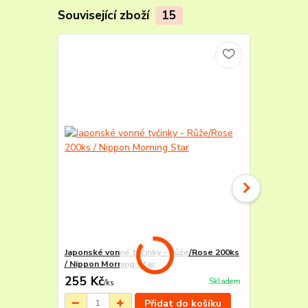
Související zboží
15
Japonské vonné tyčinky - Růže/Rose 200ks
JALOVEC HI
/ Nippon Morning Star
prášek - Jun
255 Kč
98 Kč
Skladem
/
ks
/
ks
Přidat do košíku