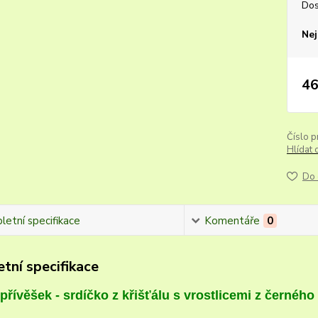
Dos
Nej
46
Číslo p
Hlídat 
Do 
etní specifikace
Komentáře
0
tní specifikace
přívěšek - srdíčko z křišťálu s vrostlicemi z černého