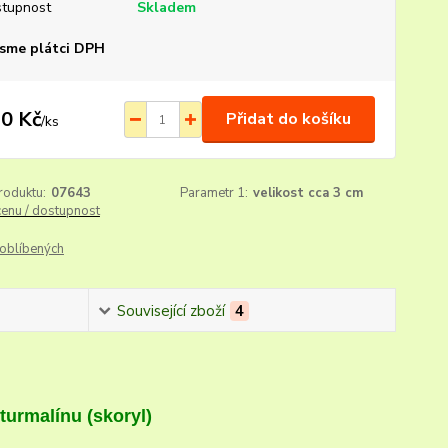
tupnost
Skladem
sme plátci DPH
0 Kč
Přidat do košíku
/
ks
roduktu:
07643
Parametr 1:
velikost cca 3 cm
cenu / dostupnost
oblíbených
Související zboží
4
 turmalínu (skoryl)