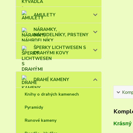
AMULETY
NÁRAMKY,
NÁHRDELNÍKY, PRSTENY
ŠPERKY LICHTWESEN S
DRAHÝMI KOVY
DRAHÉ KAMENY
Kompl
Knihy o drahých kamenech
Pyramidy
Komple
Runové kameny
Krásný 