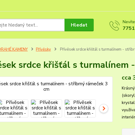
Nevíte
Hledat
7751
DRAHÉ KAMENY
Přívěsky
Přívěsek srdce křišťál s turmalínem - stří
ěsek srdce křišťál s turmalínem 
cca 
Krásný 
(skoryl
krysta
využív
interié