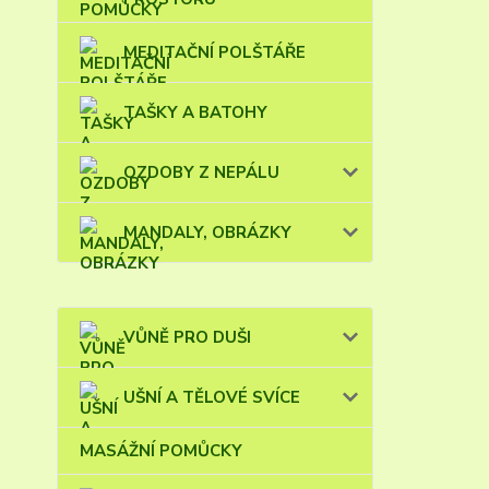
MEDITAČNÍ POLŠTÁŘE
TAŠKY A BATOHY
OZDOBY Z NEPÁLU
MANDALY, OBRÁZKY
VŮNĚ PRO DUŠI
UŠNÍ A TĚLOVÉ SVÍCE
MASÁŽNÍ POMŮCKY