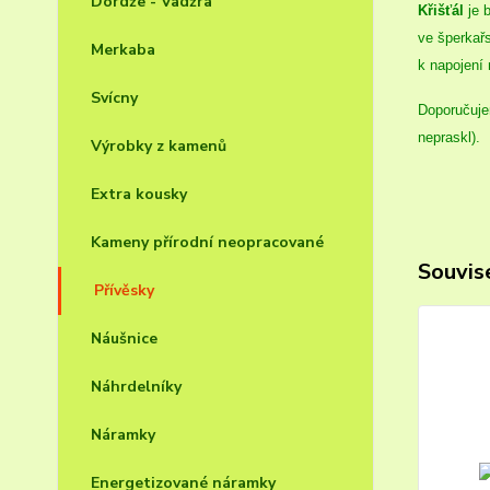
Dordže - Vadžra
Křišťál
je 
ve šperkařs
Merkaba
k napojení
Svícny
Doporučuje
nepraskl).
Výrobky z kamenů
Extra kousky
Kameny přírodní neopracované
Souvise
Přívěsky
Náušnice
Náhrdelníky
Náramky
Energetizované náramky