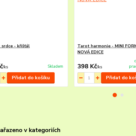
 srdce - křišťál
Tarot harmonie - MINI FOR
NOVÁ EDICE
č
398 Kč
Skladem
pra
/
ks
/
ks
Přidat do košíku
Přidat do ko
zařazeno v kategoriích