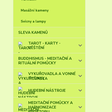
Masážní kameny
Svícny a lampy
SLEVA KAMENŮ
TAROT - KARTY -
VĚŠTĚNÍ
BUDDHISMUS - MEDITAČNÍ A
RITUÁLNÍ POMŮCKY
VYKUŘOVADLA A VONNÉ
TYČINKY
HUDEBNÍ NÁSTROJE
MEDITAČNÍ POMŮCKY A
HARMONIZACE
PROSTORU