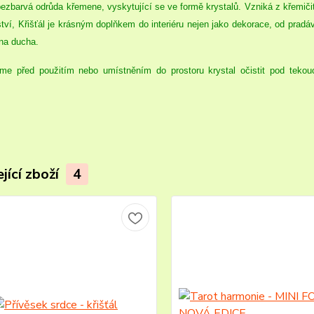
bezbarvá odrůda křemene, vyskytující se ve formě krystalů. Vzniká z křem
tví, Křišťál je krásným doplňkem do interiéru nejen jako dekorace, od
pradáv
 na ducha.
me před použitím nebo umístněním do prostoru krystal očistit pod tekouc
jící zboží
4