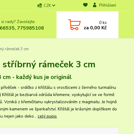
Přihlášení
CZK
 si rady? Zavolejte.
0
ks
za
0,00 Kč
66535, 775985108
brný rámeček 3 cm
- stříbrný rámeček 3 cm
3 cm - každý kus je originál
přívěšek - srdíčko z křišťálu s vrostlicemi z černého turmalínu
) Křišťál je bezbarvá odrůda křemene, vyskytující se ve formě
lů. Vzniká z křemičitanu vykrystalizováním z magmatu. Je hojně
aným kamenem ve šperkařství, Křišťál je krásným doplňkem do
ru nejen jako deko...
celý popis