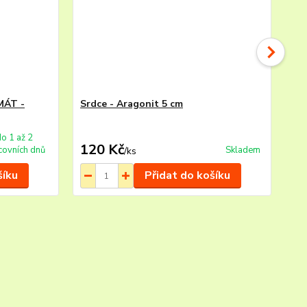
MÁT -
Srdce - Aragonit 5 cm
Srd
vy
120
do 1 až 2
120 Kč
65
covních dnů
Skladem
/
ks
šíku
Přidat do košíku