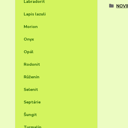
Labradorit
NOVI
Lapis lazuli
Morion
Onyx
Opál
Rodonit
Růženín
Selenit
Septárie
Šungit
Turmalín