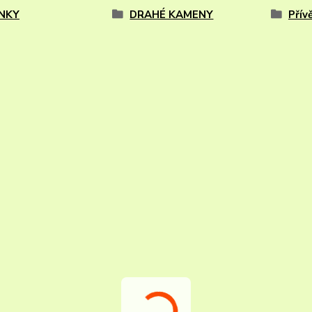
NKY
DRAHÉ KAMENY
Přív