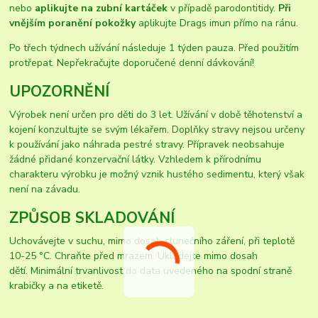
nebo
aplikujte na zubní kartáček
v případě parodontitidy.
Při
vnějším poranění pokožky
aplikujte Drags imun přímo na ránu.
Po třech týdnech užívání následuje 1 týden pauza. Před použitím
protřepat. Nepřekračujte doporučené denní dávkování!
UPOZORNĚNÍ
Výrobek není určen pro děti do 3 let. Užívání v době těhotenství a
kojení konzultujte se svým lékařem. Doplňky stravy nejsou určeny
k používání jako náhrada pestré stravy. Přípravek neobsahuje
žádné přidané konzervační látky. Vzhledem k přírodnímu
charakteru výrobku je možný vznik hustého sedimentu, který však
není na závadu.
ZPŮSOB SKLADOVÁNÍ
Uchovávejte v suchu, mimo dosah slunečního záření, při teplotě
10-25 °C. Chraňte před mrazem. Ukládejte mimo dosah
dětí. Minimální trvanlivost do data uvedeného na spodní straně
krabičky a na etiketě.