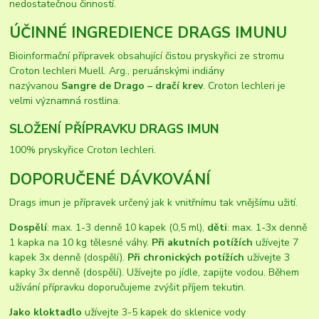
nedostatečnou činností.
ÚČINNÉ INGREDIENCE DRAGS IMUNU
Bioinformační přípravek obsahující čistou pryskyřici ze stromu
Croton lechleri Muell. Arg., peruánskými indiány
nazývanou
Sangre de Drago – dračí krev
. Croton lechleri je
velmi významná rostlina.
SLOŽENÍ PŘÍPRAVKU DRAGS IMUN
100% pryskyřice Croton lechleri.
DOPORUČENÉ DÁVKOVÁNÍ
Drags imun je přípravek určený jak k vnitřnímu tak vnějšímu užití.
Dospělí
: max. 1-3 denně 10 kapek (0,5 ml),
děti
: max. 1-3x denně
1 kapka na 10 kg tělesné váhy.
Při akutních potížích
užívejte 7
kapek 3x denně (dospělí).
Při chronických potížích
užívejte 3
kapky 3x denně (dospělí). Užívejte po jídle, zapijte vodou. Během
užívání přípravku doporučujeme zvýšit příjem tekutin.
Jako kloktadlo
užívejte 3-5 kapek do sklenice vody