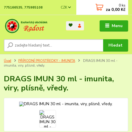
0
ks
CZK
775166535, 775985108
za
0,00 Kč
Menu
Hledat
Úvod
PŘÍRODNÍ PROSTŘEDKY - IMUNITA
DRAGS IMUN 30 ml -
imunita, viry, plísně, vředy.
DRAGS IMUN 30 ml - imunita,
viry, plísně, vředy.