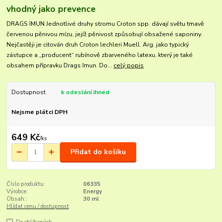
vhodný jako prevence
DRAGS IMUN Jednotlivé druhy stromu Croton spp. dávají světu tmavě
červenou pěnivou mízu, jejíž pěnivost způsobují obsažené saponiny.
Nejčastěji je citován druh Croton lechleri Muell. Arg. jako typický
zástupce a „producent“ rubínově zbarveného latexu, který je také
obsahem přípravku Drags Imun. Do...
celý popis
Dostupnost
k odeslání ihned
Nejsme plátci DPH
649 Kč
/
ks
Přidat do košíku
Číslo produktu:
06335
Výrobce:
Energy
Obsah::
30 ml
Hlídat cenu / dostupnost