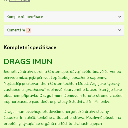
Do oblíbených
Kompletní specifikace
Komentáře
0
Kompletní specifikace
DRAGS IMUN
Jednotlivé druhy stromu Croton spp. dávají světu tmavě červenou
pěnivou mízu, jejíž pěnivost způsobují obsažené saponiny.
Nejčastěji je citován druh Croton lechleri Muell. Arg. jako typický
zástupce a „
producent
“ rubínově zbarveného latexu, který je také
obsahem přípravku
Drags Imun
. Domovem tohoto stromu z čeledi
Euphorbiaceae jsou deštné pralesy Střední a Jižní Ameriky.
Drags imun ovlivňuje především energetické dráhy sleziny,
žaludku, tří zářičů, tenkého a tlustého střeva. Pozitivně působí na
problémy, týkající se orgánů na těchto drahách a jejich