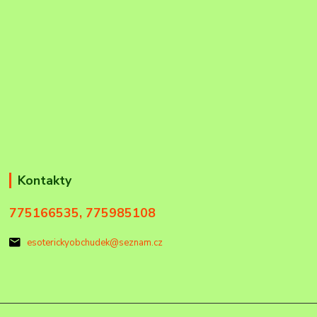
Kontakty
775166535, 775985108
esoterickyobchudek@seznam.cz